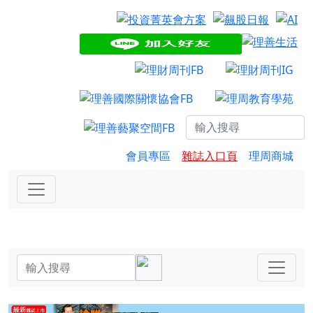
會員專區
雜誌入口頁
理周商城