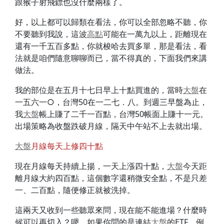
跟猴子射飛鏢也沒什麼兩樣了。
好，以上都可以歸類在看法，你可以全部忽略不聽，你
不要聽到我說，這波
高點
可能在一萬九以上，距離現在
還有一千五百多點，你就梭哈去買多單，那是看法，看
法就是咱們隨意聊聊而已，當不得真的，下面我們來講
做法。
我的部位是在五月十七日早上十點買進的，當時
大盤
在
一五六一○，台灣50在一二七．八。到週三早盤為止，
我
大盤
帳上賺了二千一百點，台灣50帳面上賺十一元。
出場策略為收盤跌破月線，隔天中午站不上去就出場。
大盤
月線每天上修四十點
現在月線每天持續上揚，一天上漲四十點，
大盤
今天距
離月線大約四百點，這個數字還稍微安全點，不是只差
一、二百點，隨便修正就被洗掉。
這兩天又收到一些聽眾來問，現在能不能進場？什麼時
候可以再切入？嗯，如果你問的是連結
大盤
的ETF，例