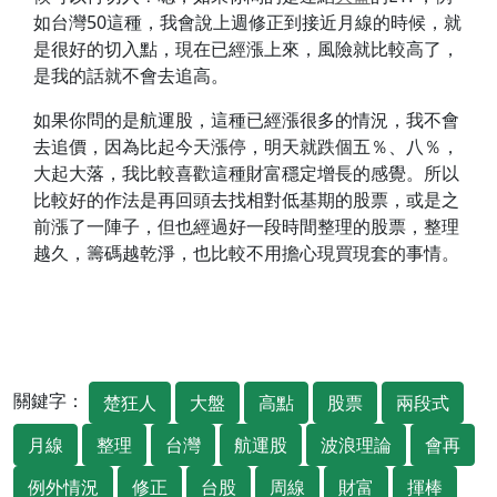
如台灣50這種，我會說上週修正到接近月線的時候，就
是很好的切入點，現在已經漲上來，風險就比較高了，
是我的話就不會去追高。
如果你問的是航運股，這種已經漲很多的情況，我不會
去追價，因為比起今天漲停，明天就跌個五％、八％，
大起大落，我比較喜歡這種財富穩定增長的感覺。所以
比較好的作法是再回頭去找相對低基期的股票，或是之
前漲了一陣子，但也經過好一段時間整理的股票，整理
越久，籌碼越乾淨，也比較不用擔心現買現套的事情。
關鍵字：
楚狂人
大盤
高點
股票
兩段式
月線
整理
台灣
航運股
波浪理論
會再
例外情況
修正
台股
周線
財富
揮棒