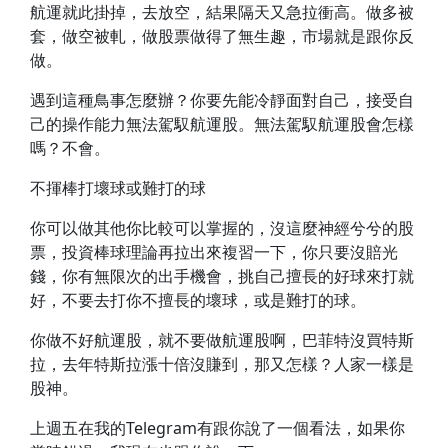
航運就此掛掉，去放空，結果隔天又急拉衝高。做多被
套，做空被軋，做股票做得了無生趣，市場就是跟你反
做。
遇到這種鳥事怎麼辦？你要先能冷靜面對自己，接受自
己的操作能力無法駕馭航運股。無法駕馭航運股會怎樣
嗎？不會。
不揮棒打壞球或難打的球
你可以做其他你比較可以掌握的，沒這麼神經兮兮的股
票，投資棒球理論再拉出來複習一下，你只要沒賠光
錢，你有無限次的出手機會，挑自己擅長的好球來打就
好，不要去打你不擅長的壞球，或是難打的球。
你做不好航運股，就不要做航運股啊，巴菲特沒買特斯
拉，去年特斯拉漲十倍沒賺到，那又怎樣？人家一樣是
股神。
上週五在我的Telegram有跟你說了一個看法，如果你