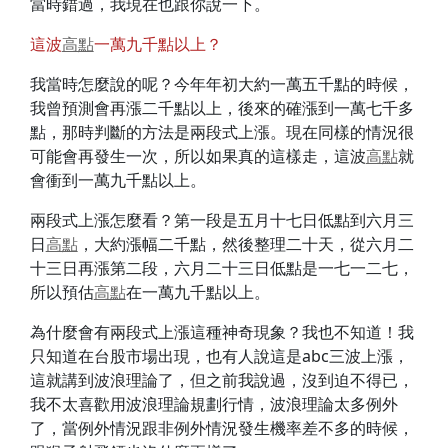
當時錯過，我現在也跟你說一下。
這波
高點
一萬九千點以上？
我當時怎麼說的呢？今年年初大約一萬五千點的時候，
我曾預測會再漲二千點以上，後來的確漲到一萬七千多
點，那時判斷的方法是兩段式上漲。現在同樣的情況很
可能會再發生一次，所以如果真的這樣走，這波
高點
就
會衝到一萬九千點以上。
兩段式上漲怎麼看？第一段是五月十七日低點到六月三
日
高點
，大約漲幅二千點，然後整理二十天，從六月二
十三日再漲第二段，六月二十三日低點是一七一二七，
所以預估
高點
在一萬九千點以上。
為什麼會有兩段式上漲這種神奇現象？我也不知道！我
只知道在台股市場出現，也有人說這是abc三波上漲，
這就講到波浪理論了，但之前我說過，沒到迫不得已，
我不太喜歡用波浪理論規劃行情，波浪理論太多例外
了，當例外情況跟非例外情況發生機率差不多的時候，