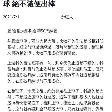
球 絕不隨便出棒
2021/7/1
楚狂人
圖/台股
大盤
與台灣50周線圖
斗膽追漲停，可能大起大落，比較好的作法是找相對低
基期，或之前漲過也經過一段時間整理的股票，整理越
久籌碼越乾淨，比較不用擔心現買現套。
上週我的看法裡頭有一句，到今天為止還是不變的，我
當時說：到目前為止依然是多頭，即使遇到修正，但只
要還沒跌破月線，這個月買進的籌碼平均就還是賺錢
的，在跌破月線以前不用擔心。
在整理了二十天之後，終於開始往上漲了，我說的是
大
盤
，不是最近飆漲的航運股。這陣子看到很多人被航運
股搞得快憂鬱症了，看到上漲，衝進去，結果急殺套
住，之前就有碰到全部類股大漲，只有航運獨弱。覺得