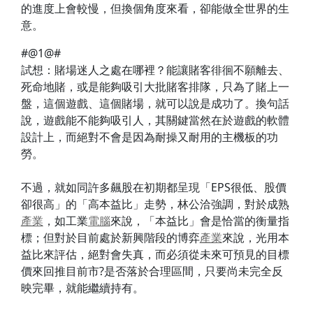
的進度上會較慢，但換個角度來看，卻能做全世界的生
意。
#@1@#
試想：賭場迷人之處在哪裡？能讓賭客徘徊不願離去、
死命地賭，或是能夠吸引大批賭客排隊，只為了賭上一
盤，這個遊戲、這個賭場，就可以說是成功了。換句話
說，遊戲能不能夠吸引人，其關鍵當然在於遊戲的軟體
設計上，而絕對不會是因為耐操又耐用的主機板的功
勞。
不過，就如同許多飆股在初期都呈現「EPS很低、股價
卻很高」的「高本益比」走勢，林公洽強調，對於成熟
產業
，如工業
電腦
來說，「本益比」會是恰當的衡量指
標；但對於目前處於新興階段的博弈
產業
來說，光用本
益比來評估，絕對會失真，而必須從未來可預見的目標
價來回推目前市?是否落於合理區間，只要尚未完全反
映完畢，就能繼續持有。