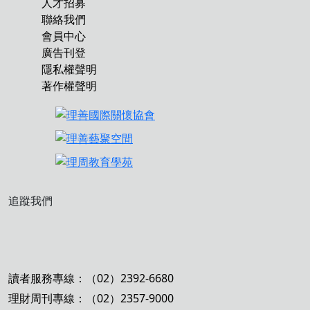
人才招募
聯絡我們
會員中心
廣告刊登
隱私權聲明
著作權聲明
追蹤我們
讀者服務專線：（02）2392-6680
理財周刊專線：（02）2357-9000