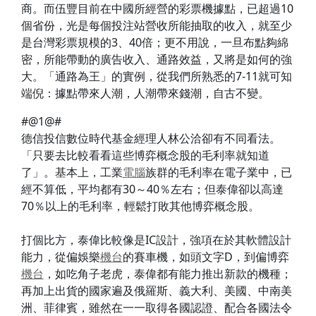
商。而伍豐目前在中國所經營的彩票機據點，已超過10
個省份，光是每個投注站營收所能抽取的收入，就至少
是台灣彩票規模的3、40倍；更不用說，一旦布點夠綿
密，所能帶動的廣告收入、通路效益，又將是如何的強
大。「通路為王」的實例，從我們所熟悉的7-11就可知
端倪：據點帶來人潮，人潮帶來錢潮，自古不變。
#@1@#
德信投信數位時代基金經理人林公洽卻有不同看法。
「只要去比較看看這些博弈概念股的毛利率就知道
了」。基本上，工業
電腦
族群的毛利率在電子業中，已
經不算低，平均都有30～40％左右；但泰偉卻以高達
70％以上的毛利率，輕鬆打敗其他博弈概念股。
打個比方，泰偉比較像是IC設計，強項在於其軟體設計
能力，從偏娛樂
機台
的賽車機，如頭文字D，到偏博弈
機台
，如吃角子老虎，泰偉都有能力推出新款的機種；
再加上出貨的國家遍及俄羅斯、義大利、美國、中南美
洲、菲律賓，雖然在一一取得各國認證、配合各國法令