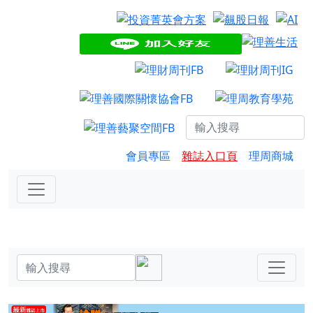
會員專區
雜誌入口頁
理周商城