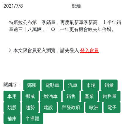
2021/7/8
鄭臻
特斯拉公布第二季銷量，再度刷新單季新高，上半年銷
量逾三十八萬輛，二○二一年更有機會較去年倍增。
》本文限會員登入瀏覽，請先登入
登入會員
關鍵字：
鄭臻
電動車
汽車
市場
銷量
車用
挪威
燃油車
銷售
產業
銷售量
類股
趨勢
建設
拜登政府
歐洲
電子
補庫
半導體