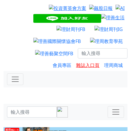
會員專區
雜誌入口頁
理周商城