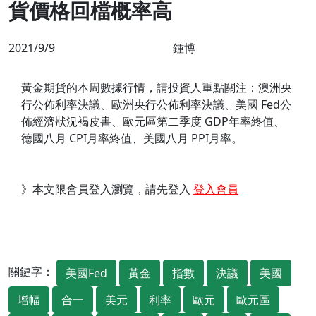
貨價格回檔概率高
2021/9/9
鍾博
黃金期貨的本周數據行情，請投資人重點關注：澳洲央
行公佈利率決議、歐洲央行公佈利率決議、美國 Fed公
佈經濟狀況褐皮書、歐元區第二季度 GDP年率終值、
德國八月 CPI月率終值、美國八月 PPI月率。
》本文限會員登入瀏覽，請先登入
登入會員
關鍵字：
美國Fed
黃金
指數
決議
美國
增幅
合一
美元
利率
歐元
歐元區