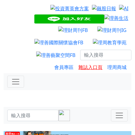
會員專區
雜誌入口頁
理周商城