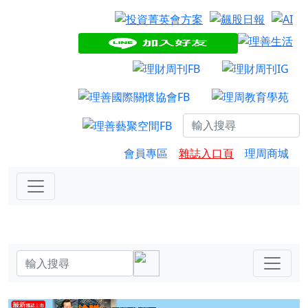
會員專區
雜誌入口頁
理周商城