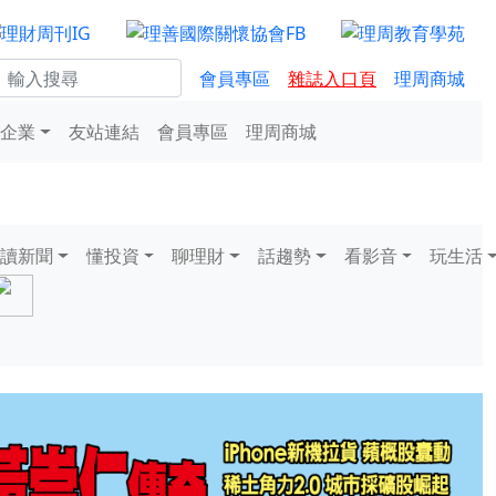
會員專區
雜誌入口頁
理周商城
企業
友站連結
會員專區
理周商城
讀新聞
懂投資
聊理財
話趨勢
看影音
玩生活