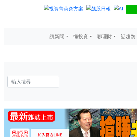
讀新聞
懂投資
聊理財
話趨勢