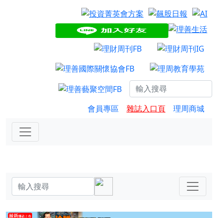
會員專區
雜誌入口頁
理周商城