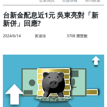
企業快訊
台股快報
周刊精選
台新金配息近1元 吳東亮對「新
新併」回應?
2024/6/14
黃淑珍
3708 瀏覽數