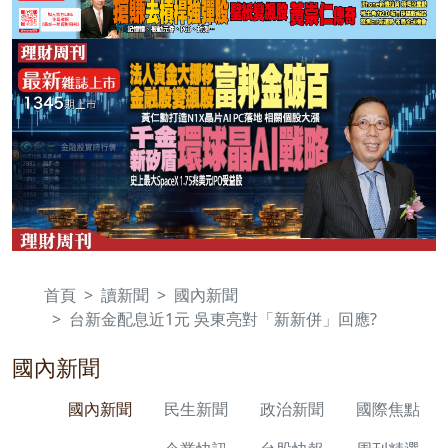
首頁
讀新聞
國內新聞
台新金配息近1元 吳東亮對「新新併」回應?
國內新聞
國內新聞
民生新聞
政治新聞
國際焦點