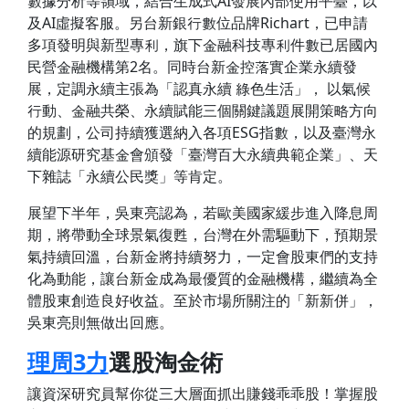
數據分析等領域，結合生成式AI發展內部使用平臺，以
及AI虛擬客服。另台新銀行數位品牌Richart，已申請
多項發明與新型專利，旗下金融科技專利件數已居國內
民營金融機構第2名。同時台新金控落實企業永續發
展，定調永續主張為「認真永續 綠色生活」， 以氣候
行動、金融共榮、永續賦能三個關鍵議題展開策略方向
的規劃，公司持續獲選納入各項ESG指數，以及臺灣永
續能源研究基金會頒發「臺灣百大永續典範企業」、天
下雜誌「永續公民獎」等肯定。
展望下半年，吳東亮認為，若歐美國家緩步進入降息周
期，將帶動全球景氣復甦，台灣在外需驅動下，預期景
氣持續回溫，台新金將持續努力，一定會股東們的支持
化為動能，讓台新金成為最優質的金融機構，繼續為全
體股東創造良好收益。至於市場所關注的「新新併」，
吳東亮則無做出回應。
理周3力
選股淘金術
讓資深研究員幫你從三大層面抓出賺錢乖乖股！掌握股