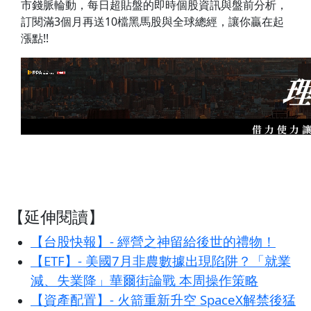
市錢脈輪動，每日超貼盤的即時個股資訊與盤前分析，
訂閱滿3個月再送10檔黑馬股與全球總經，讓你贏在起
漲點!!
【延伸閱讀】
【台股快報】- 經營之神留給後世的禮物！
【ETF】- 美國7月非農數據出現陷阱？「就業
減、失業降」華爾街論戰 本周操作策略
【資產配置】- 火箭重新升空 SpaceX解禁後猛