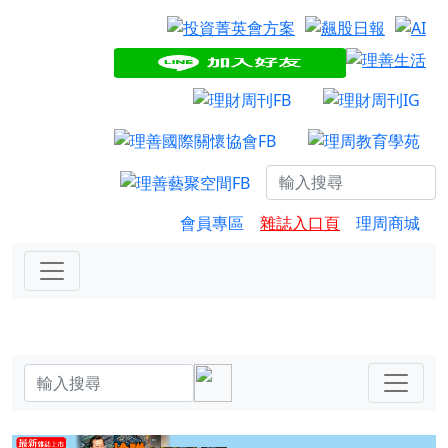
會員專區
雜誌入口頁
理周商城