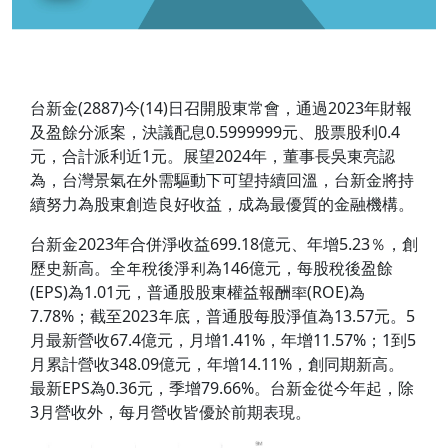
台新金(2887)今(14)日召開股東常會，通過2023年財報
及盈餘分派案，決議配息0.5999999元、股票股利0.4
元，合計派利近1元。展望2024年，董事長吳東亮認
為，台灣景氣在外需驅動下可望持續回溫，台新金將持
續努力為股東創造良好收益，成為最優質的金融機構。
台新金2023年合併淨收益699.18億元、年增5.23％，創
歷史新高。全年稅後淨利為146億元，每股稅後盈餘
(EPS)為1.01元，普通股股東權益報酬率(ROE)為
7.78%；截至2023年底，普通股每股淨值為13.57元。5
月最新營收67.4億元，月增1.41%，年增11.57%；1到5
月累計營收348.09億元，年增14.11%，創同期新高。
最新EPS為0.36元，季增79.66%。台新金從今年起，除
3月營收外，每月營收皆優於前期表現。