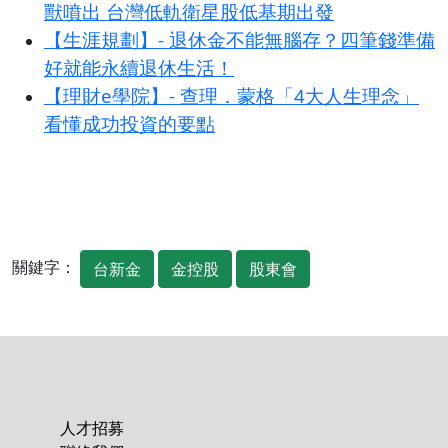
獸噴出 台灣低軌衛星股低基期出發
【生涯規劃】- 退休金不能無腦存？四筆錢準備
好就能永續退休生活！
【理財e學院】- 查理．蒙格「4大人生理念」
看懂成功投資的要點
關鍵字：
台新金
金控股
股東會
人才招募