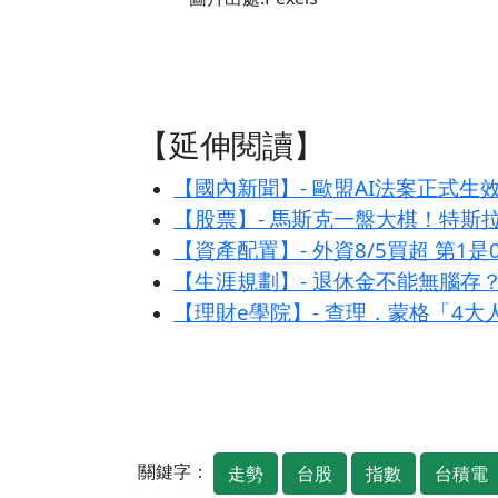
【延伸閱讀】
【國內新聞】- 歐盟AI法案正式生
【股票】- 馬斯克一盤大棋！特斯拉
【資產配置】- 外資8/5買超 第1是
【生涯規劃】- 退休金不能無腦存
【理財e學院】- 查理．蒙格「4
關鍵字：
走勢
台股
指數
台積電