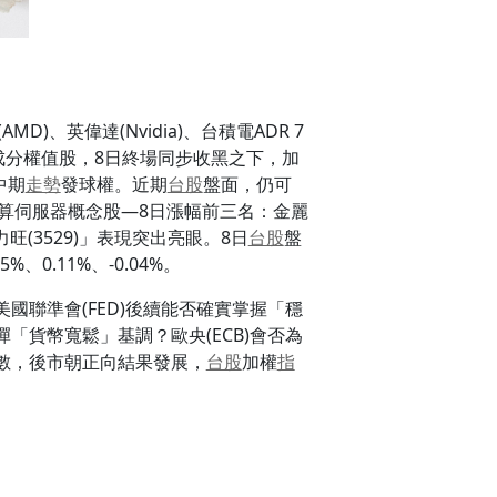
D)、英偉達(Nvidia)、台積電ADR 7
成分權值股，8日終場同步收黑之下，加
中期
走勢
發球權。近期
台股
盤面，仍可
高速運算伺服器概念股—8日漲幅前三名：金麗
、力旺(3529)」表現突出亮眼。8日
台股
盤
、0.11%、-0.04%。
聯準會(FED)後續能否確實掌握「穩
貨幣寬鬆」基調？歐央(ECB)會否為
數，後市朝正向結果發展，
台股
加權
指