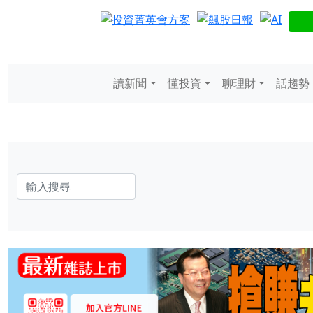
讀新聞
懂投資
聊理財
話趨勢