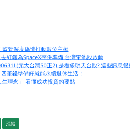
效 監管深度偽造推動數位主權
去紅鏈為SpaceX整併準備 台灣電池股啟動
00631L(元大台灣50正2) 是看多明天台股? 這些訊息
？四筆錢準備好就能永續退休生活！
大人生理念」 看懂成功投資的要點
漲幅