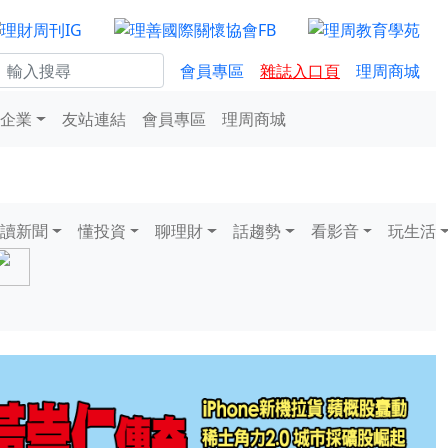
會員專區
雜誌入口頁
理周商城
企業
友站連結
會員專區
理周商城
讀新聞
懂投資
聊理財
話趨勢
看影音
玩生活