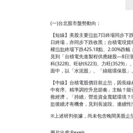
(一)台北股市盤勢動向：
【短線】美股主要
指數
7日終場同步下跌
日終場，亦同步下跌收黑；台積電現貨
權
指數
終場下跌425.18點、2.00%跌
見到「台積電先進製程供應鏈股—8日漲幅前
科(3228)、旺矽(6223)、力旺(352
面中，以「水泥股」、「綠能環保股」
【中線】台積電股價目前
走勢
，因長線
中有序、精準調控升息節奏」主軸？能否
救經濟，「持續」營造資金寬鬆環境？
數
後續才有機會，見到長波段、連續性
※上述研判依據，尚未包含晚間美股
走
圖片出處:Pexels