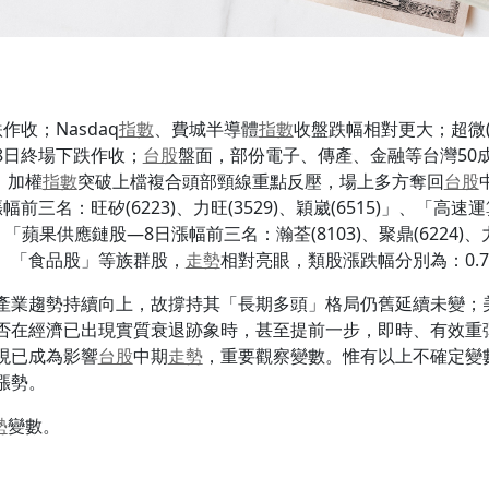
作收；Nasdaq
指數
、費城半導體
指數
收盤跌幅相對更大；超微(AM
8日終場下跌作收；
台股
盤面，部份電子、傳產、金融等台灣50
幅；加權
指數
突破上檔複合頭部頸線重點反壓，場上多方奪回
台股
三名：旺矽(6223)、力旺(3529)、穎崴(6515)」、「
9)」、「蘋果供應鏈股—8日漲幅前三名：瀚荃(8103)、聚鼎(6224)
、「食品股」等族群股，
走勢
相對亮眼，類股漲跌幅分別為：0.75%
產業趨勢持續向上，故撐持其「長期多頭」格局仍舊延續未變；美國
在經濟已出現實質衰退跡象時，甚至提前一步，即時、有效重彈「
現已成為影響
台股
中期
走勢
，重要觀察變數。惟有以上不確定變
漲勢。
勢
變數。