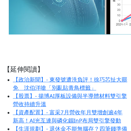
【延伸閱讀】
【政治新聞】- 東發號遭洗負評！徐巧芯扯大罷
免 沈伯洋嗆「別亂貼青鳥標籤」
【股票】- 揚博AI厚板設備與半導體材料雙引擎
營收持續升溫
【資產配置】- 富采7月營收年月雙增創逾4年
新高！AI光互連與磷化銦InP布局雙引擎發動
【生涯規劃】- 退休金不能無腦存？四筆錢準備