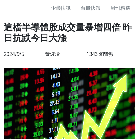
企業快訊
台股快報
周刊精選
這檔半導體股成交量暴增四倍 昨
日抗跌今日大漲
2024/9/5
黃淑珍
1343 瀏覽數