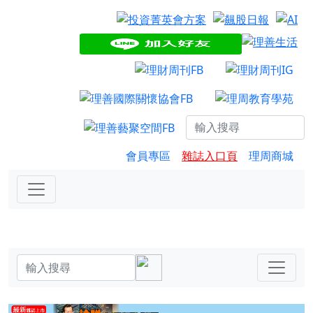
會員專區
雜誌入口頁
理周商城