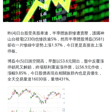
昨(4)日台股受美股牽連，半導體族群慘遭賣壓，護國神
山台積電(2330)也慘跌逾5%，然而半導體股博磊(3581)
卻在一片慘綠中逆勢上漲1.97%，今日更是直接攻上漲
停板。
博磊今(5)日跳空開高，早盤以53.6元開出，盤中反覆漲
停鎖死又解鎖，終場順利重返漲停價，以56.9元作收，
漲幅9.85%，今日股價表現在相關族群內也是資優生，
全天交易量達16030張，量增431%。