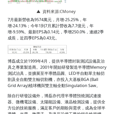
▲ 資料來源:CMoney
7月最新營收為9574萬元，月增-25.25%，年
增-24.13%；今年1到7月累計營收為7.7億元，年
增-9.59%。最新EPS為0.14元，季增250.0%，連續2季
成長，近四季EPS為0.43元。
博磊成立於1999年4月，提供半導體封裝測試設備及治
具之專業製造商。2001年開始研發製造半導體Memory
測試治具，並擴展至半導體晶圓、LED半自動單主軸切
割及全自動雙主軸切割機，亦投入大基板BGA (Ball
Grid Array)植球機與雙主軸全動Singulation Saw。
除自行研發設備外，博磊亦代理半導體預燒測試連接
器、微機電設備、太陽能設備、液晶檢測設備，提供全
方位的技術服務，滿足客戶的期盼與需求，成為全球半