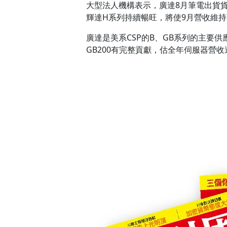
大型法人機構表示，廣達8月筆電出貨貨4
輝達H系列持續暢旺，將使9月營收維
廣達是美系CSP的B、GB系列的主要
GB200有完整貢獻，估全年伺服器營