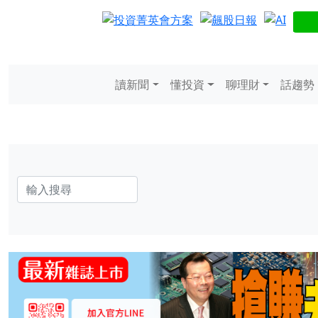
讀新聞
懂投資
聊理財
話趨勢