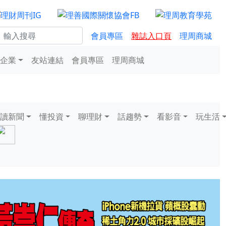
會員專區
雜誌入口頁
理周商城
企業
友站連結
會員專區
理周商城
讀新聞
懂投資
聊理財
話趨勢
看影音
玩生活