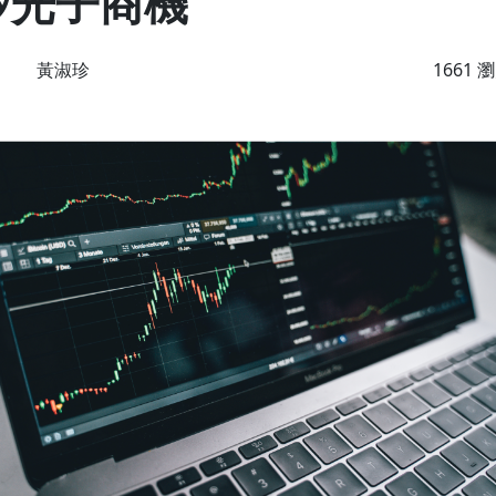
矽光子商機
黃淑珍
1661 