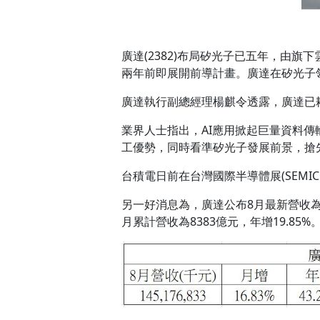
廣達(2382)布局矽光子已五年，由
兩年前即展開前導計畫。廣達在矽光子
廣達執行副總經理楊麒令透露，廣達已
業界人士指出，AI應用掀起巨量資料
工優勢，同時看準矽光子發展前景，搶
台積電日前在台灣國際半導體展(SEMICO
另一好消息為，廣達公布8月最新營收為14
月累計營收為8383億元，年增19.85%