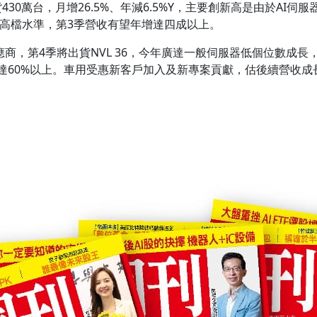
30萬台，月增26.5%、年減6.5%Y，主要創新高是由於AI伺
持高檔水準，第3季營收有望年增達四成以上。
供應商，第4季將出貨NVL 36，今年廣達一般伺服器低個位數成
收達60%以上。車用受惠新客戶加入及新專案貢獻，估後續營收