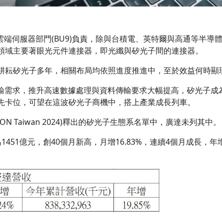
旗下雲端伺服器部門(BU9)負責，除與台積電、英特爾與高通等半
領域主要著眼光元件連接器，即光纖與矽光子間的連接器。
耕耘矽光子多年，相關布局均依照進度推進中，至於效益何時顯
傳輸需求，推升高速數據處理與資料傳輸要求大幅提高，矽光子成
先卡位，可望在這波矽光子商機中，搭上產業成長列車。
N Taiwan 2024)釋出的矽光子生態系名單中，廣達未列其中。
51億元，創40個月新高，月增16.83%，連續4個月成長，年增
。