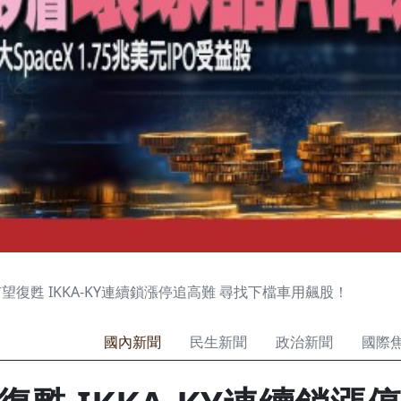
望復甦 IKKA-KY連續鎖漲停追高難 尋找下檔車用飆股！
國內新聞
民生新聞
政治新聞
國際