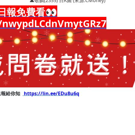
▲敬鵬(2355) 日K圖 (來源:CMoney)
日報免費看👀
le/nwypdLCdnVmytGRz7
息報給你知
https://lin.ee/EDu8u6q