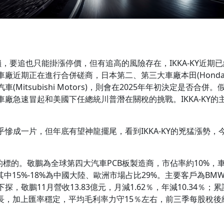
又一字鎖，要追也只能掛漲停價，但有追高的風險存在，IKKA-KY
近期正在進行合併磋商，日本第二、第三大車廠本田(Honda)和
Mitsubishi Motors)，則會在2025年年初決定是否
急速冒起和美國下任總統川普潛在關稅的挑戰。IKKA-KY的主要
慘成一片，但年底有望神龍擺尾，看到IKKA-KY的兇猛漲勢
關注的標的。敬鵬為全球第四大汽車PCB板製造商，市佔率約10%
5%-18%為中國大陸、歐洲市場占比29%。主要客戶為BMW、VW、S
敬鵬11月營收13.83億元，月減1.62％，年減10.34％；累計
長，加上匯率穩定，平均毛利率力守15％左右，前三季每股稅後純