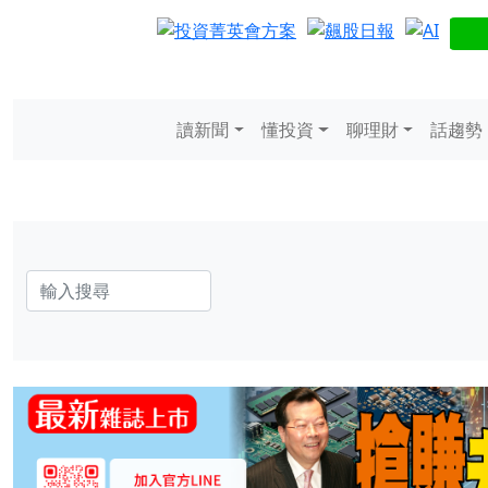
讀新聞
懂投資
聊理財
話趨勢