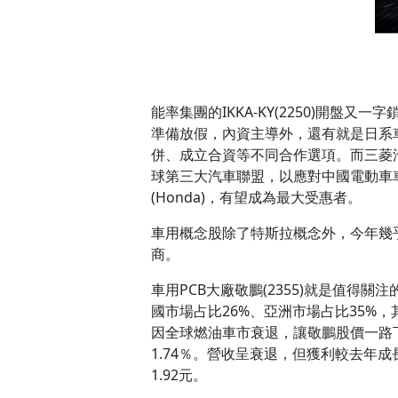
能率集團的IKKA-KY(2250)開盤
準備放假，內資主導外，還有就是日系車廠
併、成立合資等不同合作選項。而三菱汽車(
球第三大汽車聯盟，以應對中國電動車車廠
(Honda)，有望成為最大受惠者。
車用概念股除了特斯拉概念外，今年幾乎
商。
車用PCB大廠敬鵬(2355)就是值得
國市場占比26%、亞洲市場占比35%，其中1
因全球燃油車市衰退，讓敬鵬股價一路下探，
1.74％。營收呈衰退，但獲利較去年成
1.92元。