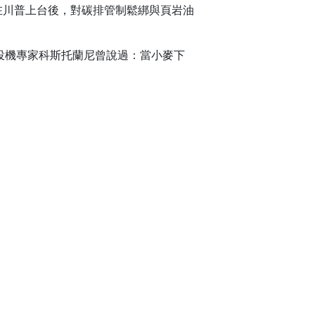
在川普上台後，對碳排管制鬆綁與頁岩油
道投機專家科斯托蘭尼曾說過：當小麥下