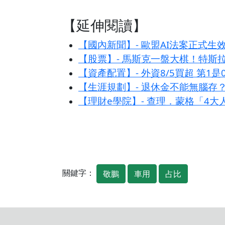
【延伸閱讀】
【國內新聞】- 歐盟AI法案正式生
【股票】- 馬斯克一盤大棋！特斯拉
【資產配置】- 外資8/5買超 第1是
【生涯規劃】- 退休金不能無腦存
【理財e學院】- 查理．蒙格「4
關鍵字：
敬鵬
車用
占比