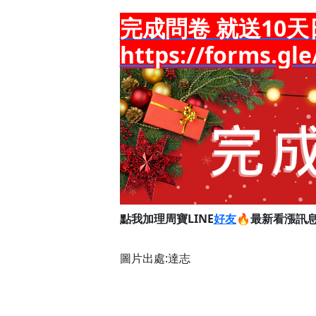
完成問卷 就送10天
https://forms.g
點我加理周寶LINE
好友
🔥最新看漲訊
圖片出處:達志