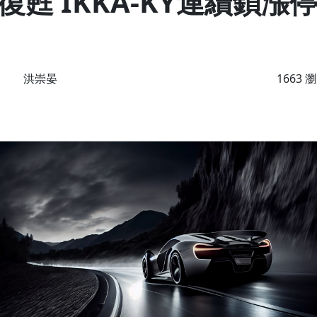
甦 IKKA-KY連續鎖漲
洪崇晏
1663 