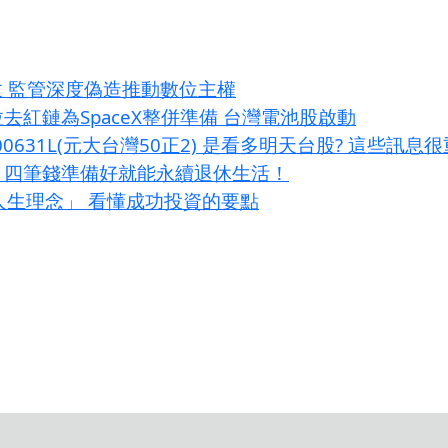
效 監管深度偽造推動數位主權
去紅鏈為SpaceX整併準備 台灣電池股啟動
00631L(元大台灣50正2) 是看多明天台股? 這些訊息
？四筆錢準備好就能永續退休生活！
大人生理念」 看懂成功投資的要點