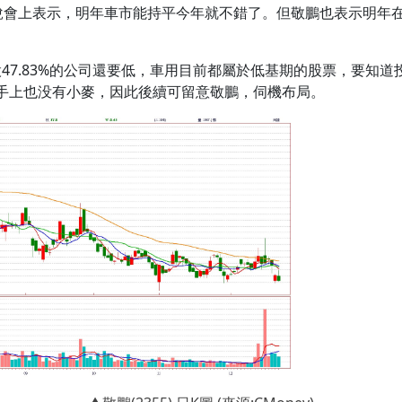
法說會上表示，明年車市能持平今年就不錯了。但敬鵬也表示明年
台股47.83%的公司還要低，車用目前都屬於低基期的股票，要知
手上也没有小麥，因此後續可留意敬鵬，伺機布局。