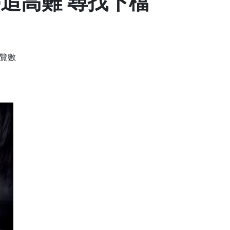
停追高難 尋找下檔
瀏覽數