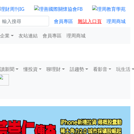
會員專區
雜誌入口頁
理周商城
企業
友站連結
會員專區
理周商城
讀新聞
懂投資
聊理財
話趨勢
看影音
玩生活