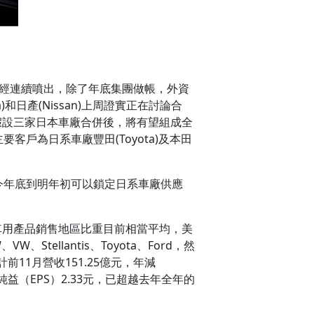
近期已經連續噴出，除了年底集團做帳，外資
日產(Nissan)上周證實正在討論合
合併。假設三家日本車廠合併後，將有望組成全
客戶為日系車廠豐田(Toyota)及本田
，今年底到明年初可以鎖定日系車廠供應
，車用產品銷售地區比重目前相當平均，美
tellantis、Toyota、Ford，然
前11月營收151.25億元，年減
益（EPS）2.33元，已超越去年全年的