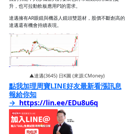
升，也可拉動軟板應用PI的需求。
達邁擁有AR眼鏡與機器人鏡頭雙題材，股價不斷創高的
達邁還有機會持續表現。
▲達邁(3645) 日K圖 (來源:CMoney)
點我加理周寶LINE
好友
最新看漲訊息
報給你知
→
https://lin.ee/EDu8u6q