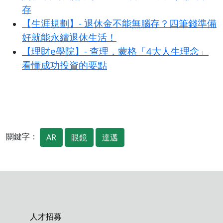
存
【生涯規劃】- 退休金不能無腦存？四筆錢準備
好就能永續退休生活！
【理財e學院】- 查理．蒙格「4大人生理念」
看懂成功投資的要點
關鍵字：
AR
眼鏡
達邁
人才招募