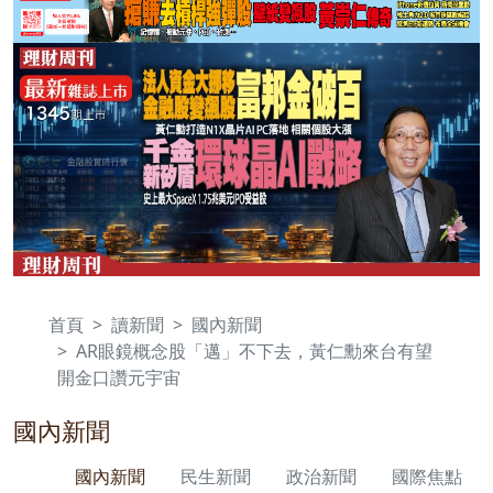
首頁
讀新聞
國內新聞
AR眼鏡概念股「邁」不下去，黃仁勳來台有望
開金口讚元宇宙
國內新聞
國內新聞
民生新聞
政治新聞
國際焦點