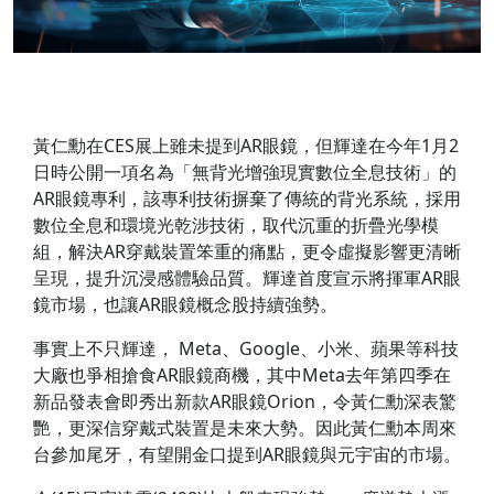
黃仁勳在CES展上雖未提到AR眼鏡，但輝達在今年1月2
日時公開一項名為「無背光增強現實數位全息技術」的
AR眼鏡專利，該專利技術摒棄了傳統的背光系統，採用
數位全息和環境光乾涉技術，取代沉重的折疊光學模
組，解決AR穿戴裝置笨重的痛點，更令虛擬影響更清晰
呈現，提升沉浸感體驗品質。輝達首度宣示將揮軍AR眼
鏡市場，也讓AR眼鏡概念股持續強勢。
事實上不只輝達， Meta、Google、小米、蘋果等科技
大廠也爭相搶食AR眼鏡商機，其中Meta去年第四季在
新品發表會即秀出新款AR眼鏡Orion，令黃仁勳深表驚
艷，更深信穿戴式裝置是未來大勢。因此黃仁勳本周來
台參加尾牙，有望開金口提到AR眼鏡與元宇宙的市場。