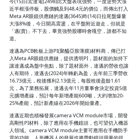
今(15)日宏達電(2498)比大盤表現強勢，一度逆勢大漲
近半根漲停板，股價觸及到48.4元的價位，而傳出打入
Meta AR眼鏡供應鏈的達邁(3645)昨(14)日拉尾盤爆量
大漲8%後，今日開高震盪，在平盤附近遊走，但就是
「邁(賣)」不下去，畢竟強勢股哪時會嘎空，誰都不知
道。
達邁為PCB軟板上游PI(聚醯亞胺薄膜)材料商，傳已打
入Meta AR眼鏡供應鏈，提供透明PI，題材面的加持下
讓達邁成為盤中焦點，除了題材面外，達邁的營收也讓
人有期待，達邁去(2024)年轉虧為盈，去年前三季營收
16.73億元，稅後獲利2.13億元，每股稅後盈餘1.61
元，為了業務拓展，達邁去年11月董事會決定投資5億
元擴增產線，預計每年新增產能600噸，大約增加20-
25%產能，預計新產線在2026年開始量產。
達邁近期也積極發展camera VCM module市場，開發
高剛性PI材料，除了應用在手機鏡頭，也可望切入機器
人領域。camera VCM module主要可應用在手機防手
震的功能，人形機器人的發展也將帶動鏡頭用量的提