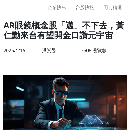
企業快訊
台股快報
周刊精選
AR眼鏡概念股「邁」不下去，黃
仁勳來台有望開金口讚元宇宙
2025/1/15
洪崇晏
3508 瀏覽數