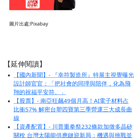
圖片出處:Pixabay
【延伸閱讀】
【國內新聞】- 『幸符製造所』特展主視覺曝光
設計師官官：「把社會的同理與陪伴，化為飛
翔的祝福平安符。」
【股票】- 南亞狂飆49個月高！AI電子材料占
比衝57% 解密台塑四寶第三季營運三大成長曲
線
【資產配置】- 川普重拳祭232條款加徵多晶矽
關稅 台灣太陽能供應鏈迎新局：機遇與挑戰並