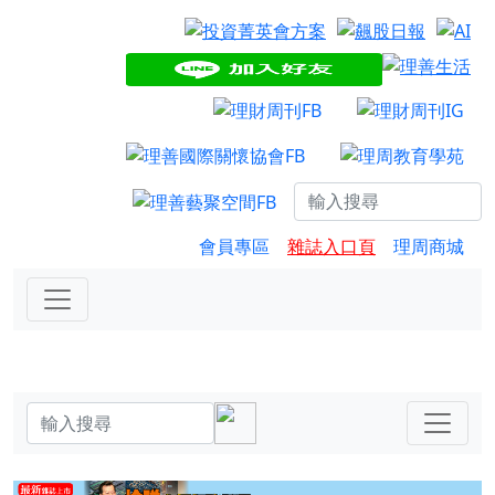
會員專區
雜誌入口頁
理周商城