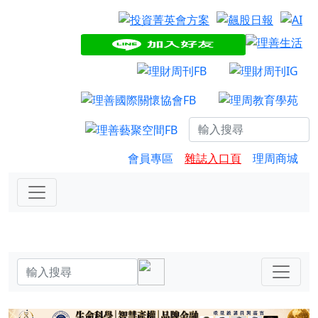
會員專區
雜誌入口頁
理周商城