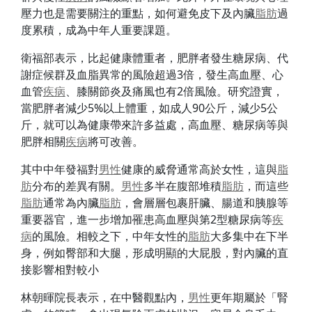
壓力也是需要關注的重點，如何避免皮下及內臟
脂肪
過
度累積，成為中年人重要課題。
衛福部表示，比起健康體重者，肥胖者發生糖尿病、代
謝症候群及血脂異常的風險超過3倍，發生高血壓、心
血管
疾病
、膝關節炎及痛風也有2倍風險。研究證實，
當肥胖者減少5%以上體重，如成人90公斤，減少5公
斤，就可以為健康帶來許多益處，高血壓、糖尿病等與
肥胖相關
疾病
將可改善。
其中中年發福對
男性
健康的威脅通常高於女性，這與
脂
肪
分布的差異有關。
男性
多半在腹部堆積
脂肪
，而這些
脂肪
通常為內臟
脂肪
，會層層包裹肝臟、腸道和胰腺等
重要器官，進一步增加罹患高血壓與第2型糖尿病等
疾
病
的風險。相較之下，中年女性的
脂肪
大多集中在下半
身，例如臀部和大腿，形成明顯的大屁股，對內臟的直
接影響相對較小
林朝暉院長表示，在中醫觀點內，
男性
更年期屬於「腎