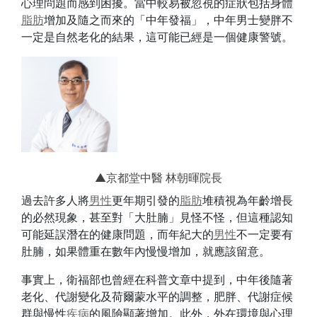
心理問題而感到困擾。當中較易被忽視的症狀包括身體
脂肪
增加及隨之而來的「中年發福」，中年男士變胖不
一定是自然老化的結果，這可能已經是一個健康警號。
▲京都堂中醫 林朝暉院長
過去許多人將
男性
更年期引發的
脂肪
堆積視為年齡增長
的必然現象，甚至對「大肚腩」見怪不怪，但這種認知
可能延誤潛在的健康問題，而年紀大的
男性
不一定要有
肚腩，如果體重在數年內慢慢增加，就應該留意。
事實上，衛福部也曾經在科普文章中提到，中年後隨著
老化、代謝變化及荷爾蒙水平的調整，肥胖、代謝症候
群與慢性
疾病
的風險顯著增加。此外，外在環境與心理