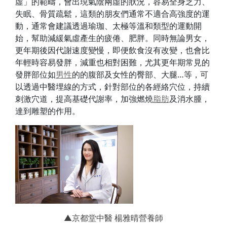
虛」的範疇，會出現氣陰兩虛的狀況，容易全身乏力、
失眠、骨質疏鬆，這類的朋友們通常不適合高強度的運
動，通常會建議透過瑜珈、太極等溫和類型的運動開
始，幫助減緩氣虛產生的疲倦、肥胖。同時無論男女，
更年期後因代謝速度變慢，即便飲食沒有改變，也會比
年輕時容易發胖，減重也相對困難，尤其更年期常見的
發胖部位如
男性
的的腹部及女性的臀部、大腿…等，可
以透過中醫埋線的方式，針對部位的各經絡穴位，持續
刺激穴道，提高基礎代謝率，加強燃燒
脂肪
及消水腫，
達到雕塑的作用。
▲京都堂中醫 楊雅晴營養師