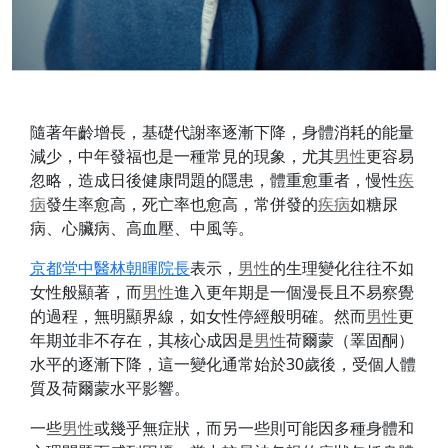
隨著年齡增長，基礎代謝率逐漸下降，身體消耗的能量
減少，中年發福也是一種常見的現象，尤其
男性
更容易
忽略，造成日後健康問題的隱患，體重愈重者，慢性
疾
病
發生率愈高，死亡率也愈高，常併發的
疾病
如糖尿
病、心臟病、高血壓、中風等。
京都堂中醫林朝暉院長
表示，
男性
的生理變化往往不如
女性般顯著，而
男性
進入更年期是一個漫長且不易察覺
的過程，無明顯界線，如女性停經般明確。然而
男性
更
年期並非不存在，其核心成因是
男性
荷爾蒙（睪固酮）
水平的逐漸下降，這一變化通常始於30歲後，受個人體
質及荷爾蒙水平影響。
一些
男性
或幾乎無症狀，而另一些則可能因多種身體和