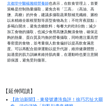
京都堂中醫楊雅晴營養師
也表示，在飲食管理上，首要
策略是控制熱量攝取，避免含有「三高」（高油、高
鹽、高糖）的外食，建議多攝取蔬果類補充纖維、澱粉
以未精緻全榖根莖類等原型食物為主；不吃宵夜甜點；
多喝白開水，避免含糖飲料；每餐大約吃8分飽；減少
加工食物的攝取，也減少食用高鹽及醃漬食物，確保足
夠的熱量、蛋白質及均衡的營養攝取，同時應注重高營
養密度的食物，並考量個人飲食偏好以提高飲食滿意
度。可以再配合規律運動以提升代謝，維持健康體態，
如適度的肌力訓練來維持肌肉量，在運動時也要注意關
節保護，避免受到傷害。
【延伸閱讀】
【政治新聞】- 東發號遭洗負評！徐巧芯扯大罷
免 沈伯洋嗆「別亂貼青鳥標籤」