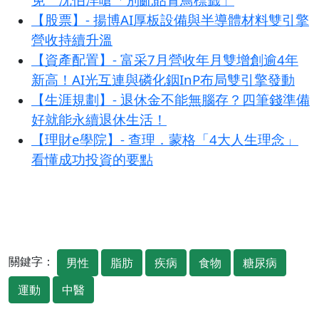
【股票】- 揚博AI厚板設備與半導體材料雙引擎
營收持續升溫
【資產配置】- 富采7月營收年月雙增創逾4年
新高！AI光互連與磷化銦InP布局雙引擎發動
【生涯規劃】- 退休金不能無腦存？四筆錢準備
好就能永續退休生活！
【理財e學院】- 查理．蒙格「4大人生理念」
看懂成功投資的要點
關鍵字：
男性
脂肪
疾病
食物
糖尿病
運動
中醫