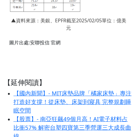
▲資料來源：美銀、EPFR截至2025/02/05單位：億美
元
圖片出處:安聯投信 官網
【延伸閱讀】
【國內新聞】- MIT床墊品牌「橘家床墊」專注
打造好支撐！從床墊、床架到寢具 完整規劃睡
眠空間
【股票】- 南亞狂飆49個月高！AI電子材料占
比衝57% 解密台塑四寶第三季營運三大成長曲
線