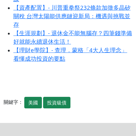
【資產配置】- 川普重拳祭232條款加徵多晶矽
關稅 台灣太陽能供應鏈迎新局：機遇與挑戰並
存
【生涯規劃】- 退休金不能無腦存？四筆錢準備
好就能永續退休生活！
【理財e學院】- 查理．蒙格「4大人生理念」
看懂成功投資的要點
關鍵字：
美國
投資級債