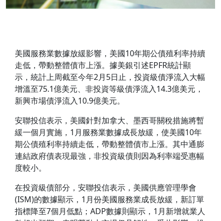
美國服務業數據放緩影響，美國10年期公債殖利率持續
走低，帶動整體債市上漲。據美銀引述EPFR統計顯
示，統計上周截至今年2月5日止，投資級債淨流入大幅
增溫至75.1億美元、非投資等級債淨流入14.3億美元，
新興市場債淨流入10.9億美元。
安聯投信表示，美國針對加拿大、墨西哥關稅措施將暫
緩一個月實施，1月服務業數據成長放緩，使美國10年
期公債殖利率持續走低，帶動整體債市上漲。其中通膨
連結政府債表現最強，非投資級債則因為利率端受惠幅
度較小。
在投資級債部分，安聯投信表示，美國供應管理學會
(ISM)的數據顯示，1月份美國服務業成長放緩，新訂單
指標降至7個月低點；ADP數據則顯示，1月新增就業人