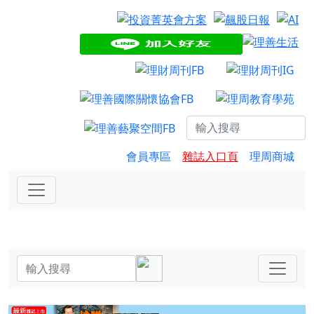
會員專區
雜誌入口頁
理周商城