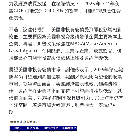
力及經濟成長放緩。在極端情況下，2025 年下半年美
國GDP 可能受到 0.4-0.8% 的衝擊，可能壓抑風險性資
產表現。
不過，謝佳伶提到，美國非投資級債受到關稅影響相對
較低，主要原因為美國非投資級債發債企業主要為本土
企業。再者，川普政策聚焦在MAGA(Make America
Great Again)，有利能源、工業等產業。放寬監管、併
購機會亦有利非投資級債價格上漲及違約率降低。
展望美國非投資級債市場，謝佳伶表示，2025年預估報
酬率仍可望達到高個位數，報酬／風險比有望優於股票
市場。就經濟面而言，美國經濟體表現較其他經濟體
佳，違約率在企業基本面支持下可望維持相對低點。就
價值面而言，7-8%的殖利率深具吸引力，加上短率仍有
下降空間，若遇市場大幅震盪，利差擴大，表現仍可
期。