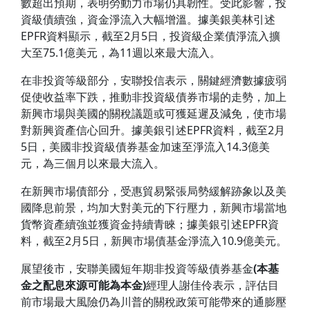
數超出預期，表明勞動力市場仍具韌性。受此影響，投
資級債續強，資金淨流入大幅增溫。據美銀美林引述
EPFR資料顯示，截至2月5日，投資級企業債淨流入擴
大至75.1億美元，為11週以來最大流入。
在非投資等級部分，安聯投信表示，關鍵經濟數據疲弱
促使收益率下跌，推動非投資級債券市場的走勢，加上
新興市場與美國的關稅議題或可獲延遲及減免，使市場
對新興資產信心回升。據美銀引述EPFR資料，截至2月
5日，美國非投資級債券基金加速至淨流入14.3億美
元，為三個月以來最大流入。
在新興市場債部分，受惠貿易緊張局勢緩解跡象以及美
國降息前景，均加大對美元的下行壓力，新興市場當地
貨幣資產續強並獲資金持續青睞；據美銀引述EPFR資
料，截至2月5日，新興市場債基金淨流入10.9億美元。
展望後市，安聯美國短年期非投資等級債券基金
(本基
金之配息來源可能為本金)
經理人謝佳伶表示，評估目
前市場最大風險仍為川普的關稅政策可能帶來的通膨壓