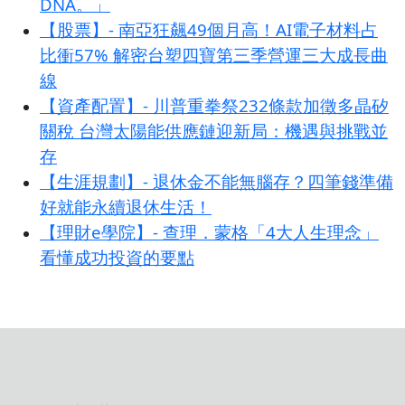
DNA。」
【股票】- 南亞狂飆49個月高！AI電子材料占
比衝57% 解密台塑四寶第三季營運三大成長曲
線
【資產配置】- 川普重拳祭232條款加徵多晶矽
關稅 台灣太陽能供應鏈迎新局：機遇與挑戰並
存
【生涯規劃】- 退休金不能無腦存？四筆錢準備
好就能永續退休生活！
【理財e學院】- 查理．蒙格「4大人生理念」
看懂成功投資的要點