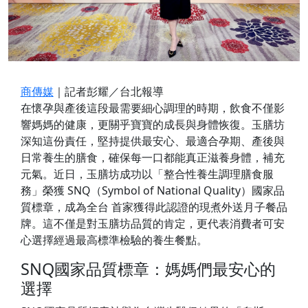
商傳媒
｜記者彭耀／台北報導
在懷孕與產後這段最需要細心調理的時期，飲食不僅影
響媽媽的健康，更關乎寶寶的成長與身體恢復。玉膳坊
深知這份責任，堅持提供最安心、最適合孕期、產後與
日常養生的膳食，確保每一口都能真正滋養身體，補充
元氣。近日，玉膳坊成功以「整合性養生調理膳食服
務」榮獲 SNQ（Symbol of National Quality）國家品
質標章，成為全台 首家獲得此認證的現煮外送月子餐品
牌。這不僅是對玉膳坊品質的肯定，更代表消費者可安
心選擇經過最高標準檢驗的養生餐點。
SNQ國家品質標章：媽媽們最安心的
選擇