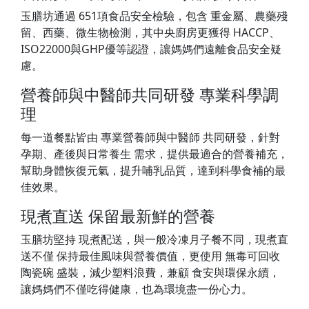
玉膳坊通過 651項食品安全檢驗，包含 重金屬、農藥殘
留、西藥、微生物檢測，其中央廚房更獲得 HACCP、
ISO22000與GHP優等認證，讓媽媽們遠離食品安全疑
慮。
營養師與中醫師共同研發 專業科學調
理
每一道餐點皆由 專業營養師與中醫師 共同研發，針對
孕期、產後與日常養生 需求，提供最適合的營養補充，
幫助身體恢復元氣，提升哺乳品質，達到科學食補的最
佳效果。
現煮直送 保留最新鮮的營養
玉膳坊堅持 現煮配送，與一般冷凍月子餐不同，現煮直
送不僅 保持最佳風味與營養價值，更使用 無毒可回收
陶瓷碗 盛裝，減少塑料浪費，兼顧 食安與環保永續，
讓媽媽們不僅吃得健康，也為環境盡一份心力。