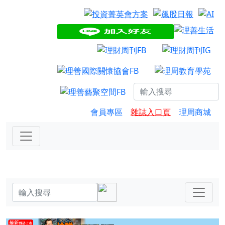
會員專區
雜誌入口頁
理周商城