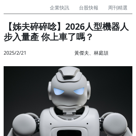
企業快訊
台股快報
周刊精選
【姊夫碎碎唸】2026人型機器人
步入量產 你上車了嗎？
2025/2/21
黃傑夫、林庭頡