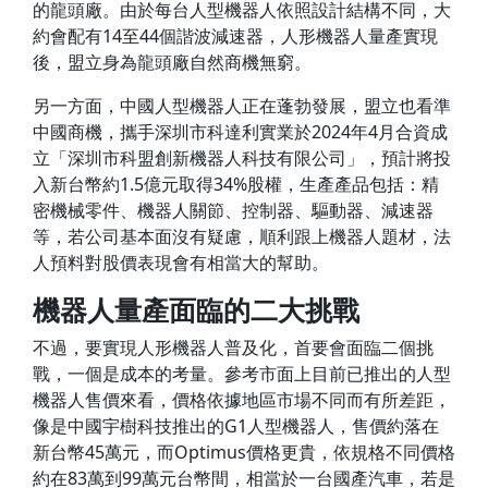
的龍頭廠。由於每台人型機器人依照設計結構不同，大
約會配有14至44個諧波減速器，人形機器人量產實現
後，盟立身為龍頭廠自然商機無窮。
另一方面，中國人型機器人正在蓬勃發展，盟立也看準
中國商機，攜手深圳市科達利實業於2024年4月合資成
立「深圳市科盟創新機器人科技有限公司」，預計將投
入新台幣約1.5億元取得34%股權，生產產品包括：精
密機械零件、機器人關節、控制器、驅動器、減速器
等，若公司基本面沒有疑慮，順利跟上機器人題材，法
人預料對股價表現會有相當大的幫助。
機器人量產面臨的二大挑戰
不過，要實現人形機器人普及化，首要會面臨二個挑
戰，一個是成本的考量。參考市面上目前已推出的人型
機器人售價來看，價格依據地區市場不同而有所差距，
像是中國宇樹科技推出的G1人型機器人，售價約落在
新台幣45萬元，而Optimus價格更貴，依規格不同價格
約在83萬到99萬元台幣間，相當於一台國產汽車，若是