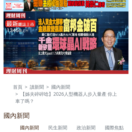
首頁
讀新聞
國內新聞
【姊夫碎碎唸】2026人型機器人步入量產 你上
車了嗎？
國內新聞
國內新聞
民生新聞
政治新聞
國際焦點