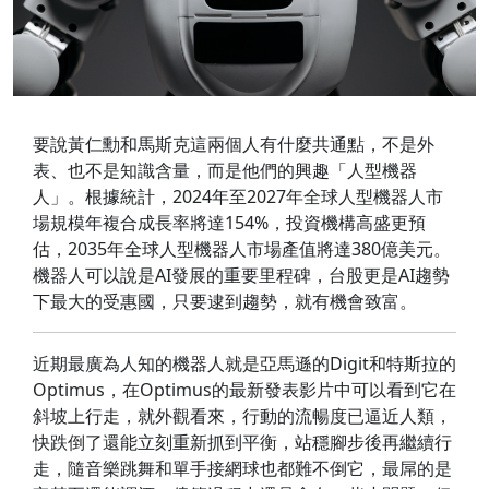
要說黃仁勳和馬斯克這兩個人有什麼共通點，不是外
表、也不是知識含量，而是他們的興趣「人型機器
人」。根據統計，2024年至2027年全球人型機器人市
場規模年複合成長率將達154%，投資機構高盛更預
估，2035年全球人型機器人市場產值將達380億美元。
機器人可以說是AI發展的重要里程碑，台股更是AI趨勢
下最大的受惠國，只要逮到趨勢，就有機會致富。
近期最廣為人知的機器人就是亞馬遜的Digit和特斯拉的
Optimus，在Optimus的最新發表影片中可以看到它在
斜坡上行走，就外觀看來，行動的流暢度已逼近人類，
快跌倒了還能立刻重新抓到平衡，站穩腳步後再繼續行
走，隨音樂跳舞和單手接網球也都難不倒它，最屌的是