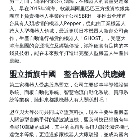
另一方面，鴻準的母公司鴻海，在機器人的著墨更是深
入。早在2015年鴻海、軟銀與阿里巴巴三方投資軟銀集
團旗下負責機器人事業的子公司SBRH，並推出全球首
台具有人類感情的機器人Pepper，從此由工業機器人
跨入人型機器人領域，最近更與日本機器人新創公司合
作，生產自動進行補貨的機器人「GHOST」，受惠大
鴻海集團的資源挹注及經驗傳授，鴻準確實有足夠的本
錢及技術，能在未來數年打造出完整人型機器人生產供
應鏈。
盟立插旗中國 整合機器人供應鏈
第二家機器人受惠股為盟立，公司主要從事半導體設備
系統、面板自動化系統、智慧物流自動化系統、資訊系
統等業務，聽起來都跟機器人有大關係對吧！
盟立與大等公司共同成立盟英科技，現在主要生產機器
人關節型自動手臂的諧波減速機，盟英科技已經擁有年
產能10萬組的成果，其中的高精度高扭力諧波減速機已
達微米等級，更通過多家機器人大廠驗證，並成為國內