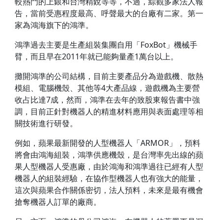
較熱門的上銀和台灣精銳等等，不過，綜觀多家法人報
告，當前受惠程度最高、呼聲最大的台廠有二家。第一
家為鴻海旗下的鴻準。
鴻準過去主要是生產組裝集團自用「FoxBot」機械手
臂，而且早在2011年就已能夠量產1萬台以上。
攤開鴻準的公司結構，目前主要產品分為遊戲機、散熱
模組、電腦機殼、其他等4大產品線，遊戲機為主要營
收占比達7成，然而，鴻準在去年的致股東報告書中強
調，目前正針對機器人的精進材料應用與表面處理等相
關技術進行研發。
例如，蘋果最新開發的人型機器人「ARMOR」，預料
將會由鴻海組裝，鴻準供應機殼，是台灣率先出線的蘋
果人型機器人受惠廠，由於鴻海和鴻準過往已經有人型
機器人的組裝經驗，在協作型機器人也有強大的能量，
這次與蘋果合作關係密切，法人預料，未來是最有機會
搶奪機器人訂單的廠商。