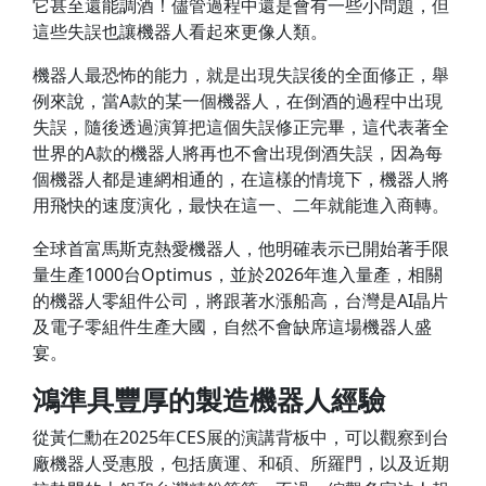
它甚至還能調酒！儘管過程中還是會有一些小問題，但
這些失誤也讓機器人看起來更像人類。
機器人最恐怖的能力，就是出現失誤後的全面修正，舉
例來說，當A款的某一個機器人，在倒酒的過程中出現
失誤，隨後透過演算把這個失誤修正完畢，這代表著全
世界的A款的機器人將再也不會出現倒酒失誤，因為每
個機器人都是連網相通的，在這樣的情境下，機器人將
用飛快的速度演化，最快在這一、二年就能進入商轉。
全球首富馬斯克熱愛機器人，他明確表示已開始著手限
量生產1000台Optimus，並於2026年進入量產，相關
的機器人零組件公司，將跟著水漲船高，台灣是AI晶片
及電子零組件生產大國，自然不會缺席這場機器人盛
宴。
鴻準具豐厚的製造機器人經驗
從黃仁勳在2025年CES展的演講背板中，可以觀察到台
廠機器人受惠股，包括廣運、和碩、所羅門，以及近期