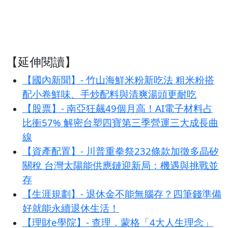
【延伸閱讀】
【國內新聞】- 竹山海鮮米粉新吃法 粗米粉搭
配小卷鮮味、手炒配料與清爽湯頭更耐吃
【股票】- 南亞狂飆49個月高！AI電子材料占
比衝57% 解密台塑四寶第三季營運三大成長曲
線
【資產配置】- 川普重拳祭232條款加徵多晶矽
關稅 台灣太陽能供應鏈迎新局：機遇與挑戰並
存
【生涯規劃】- 退休金不能無腦存？四筆錢準備
好就能永續退休生活！
【理財e學院】- 查理．蒙格「4大人生理念」