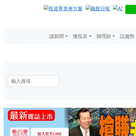
讀新聞
懂投資
聊理財
話趨勢