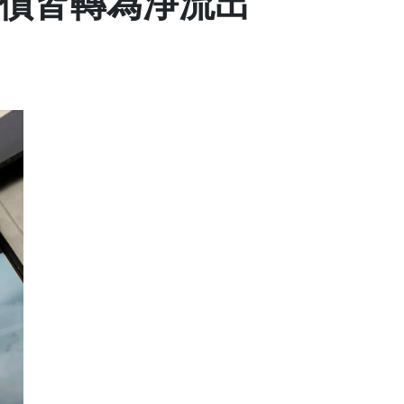
場債皆轉為淨流出