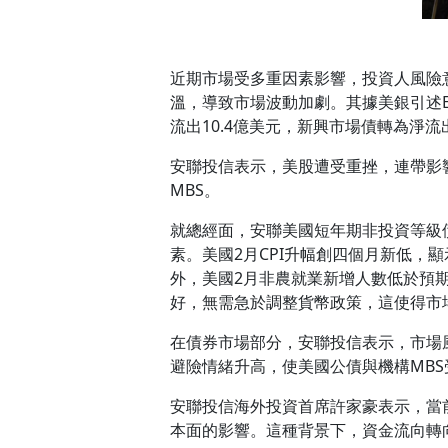
近期市場受多重因素影響，投資人風險
溫，導致市場波動加劇。其據美銀引述E
流出10.4億美元，新興市場債轉為淨流出
安聯投信表示，美股遭受重挫，連帶影
MBS。
就總經面，安聯美國短年期非投資等級
素。美國2月CPI升幅創四個月新低
外，美國2月非農就業新增人數低於預
好，無需急於調整貨幣政策，這使得市
在債券市場部分，安聯投信表示，市場
避險情緒升高，使美國公債與機構MB
安聯投信海外投資首席許家豪表示，當
本面的影響。這種背景下，資金流向轉