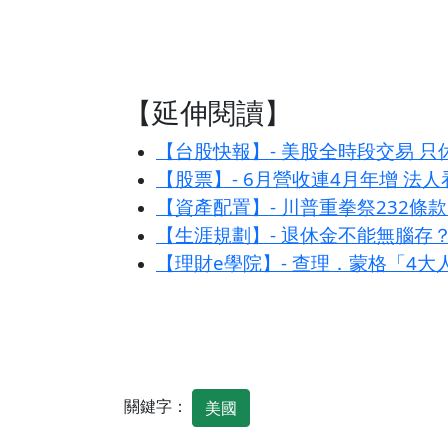
【延伸閱讀】
【台股快報】- 美股全時段交易 只
【股票】- 6月營收連4月年增 法
【資產配置】- 川普重拳祭232
【生涯規劃】- 退休金不能無腦存
【理財e學院】- 查理．蒙格「4
關鍵字：
美國