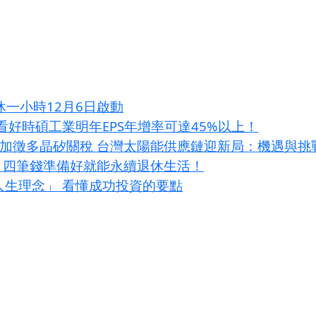
休一小時12月6日啟動
人看好時碩工業明年EPS年增率可達45%以上！
條款加徵多晶矽關稅 台灣太陽能供應鏈迎新局：機遇與挑
？四筆錢準備好就能永續退休生活！
大人生理念」 看懂成功投資的要點