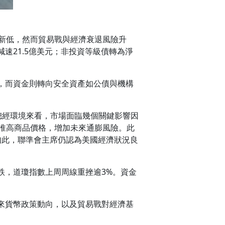
來新低，然而貿易戰與經濟衰退風險升
速21.5億美元；非投資等級債轉為淨
，而資金則轉向安全資產如公債與機構
總經環境來看，市場面臨幾個關鍵影響因
能推高商品價格，增加未來通膨風險。此
如此，聯準會主席仍認為美國經濟狀況良
跌，道瓊指數上周周線重挫逾3%。資金
來貨幣政策動向，以及貿易戰對經濟基