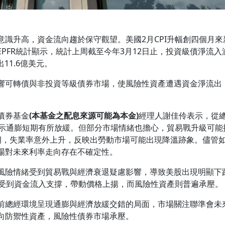
意識升高，資金流向趨於保守觀望。美國2月CPI升幅創四個月
PFR統計顯示，統計上周截至今年3月12日止，投資級債淨流入減
11.6億美元。
響可轉債與非投資等級債券市場，使風險性資產遭遇資金淨流出
債券基金
(本基金之配息來源可能為本金)
經理人謝佳伶表示，從
，顯示通膨短期有所放緩。但部分市場情緒也擔心，貿易戰升級可
期，失業率意外上升，反映出勞動市場可能出現降溫跡象。儘管
場對未來利率走向存在不確定性。
風險情緒受到貿易戰與經濟衰退疑慮影響，導致美股出現明顯下
S受到資金流入支撐，帶動價格上揚，而風險性資產則普遍承壓。
前總經環境呈現通膨與經濟放緩交錯的局面，市場關注聯準會未
向防禦性資產，風險性債券市場承壓。