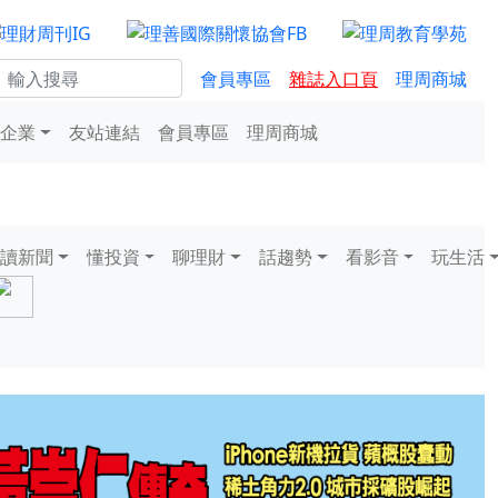
會員專區
雜誌入口頁
理周商城
企業
友站連結
會員專區
理周商城
讀新聞
懂投資
聊理財
話趨勢
看影音
玩生活