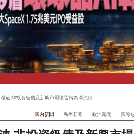
減速 非投資級債及新興市場債皆轉為淨流出
國內新聞
民生新聞
政治新聞
國際