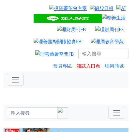
會員專區
雜誌入口頁
理周商城