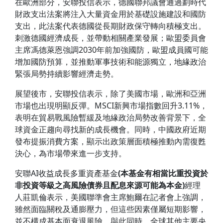
在歐洲部分，安聯投信表示，德國聯邦議會通過劃時代
財政支出法案將注入大量資金用於基礎設施建設和國防
支出，此法案代表德國從長期財政保守轉向積極支出。
刺激德國經濟成長，並帶動相關產業發展；歐盟委員會
主席馮德萊恩強調2030年前加強國防，歐盟成員國可能
增加國防預算，並推動軍事技術和能源獨立，地緣政治
緊張局勢持續影響經濟走勢。
展望後市，安聯投信表示，除了美國市場，歐洲和亞洲
市場也出現明顯反彈。MSCI新興市場指數回升3.11%，
表明在貿易戰風險暫緩及地緣政治局勢改善背景下，全
球資金正趨向尋找新的成長機會。同時，中國政府近期
發布提振消費方案，顯示出政策層面積極推動內需復甦
決心，為市場帶來進一步支持。
安聯AI收益成長多重資產基金
(本基金有相當比重投資於
非投資等級之高風險債券且配息來源可能為本金)
經理
人莊凱倫表示，美國聯準會主席鮑爾在記者會上強調，
雖然面臨關稅及通膨壓力，但這些因素僅屬短期影響，
並不構成基本面衰退風險。與此同時，全球其他主要央