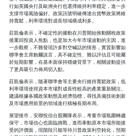
行如英國央行及歐洲央行也選擇維持利率穩定，進一步
支撐市場風險偏好。政策訊號明確傳達出貨幣政策將維
持寬鬆，利率環境對成長領域構成利多。
莊凱倫表示，不確定性的擾動在川普開始推動關稅政策
後重回投資人焦點，也是加大今年市場波動的主因，進
一步觀察，不難發現許多對空喊話的情形，實質影響如
聯準會主席鮑爾說言，具不確定性、難以評估且可能屬
於短期影響，在基本面保持穩健背景下，相關波動提供
了更具吸引力佈局切入點。
莊凱倫表示，隨著聯準會等主要央行維持寬鬆政策，低
利率環境使得資本市場對成長性較高的產業重新關注。
建議根據各國政策動態及經濟指標，尋找具備技術創新
及市場應用前景的領域進行積極長期布局。
展望後市，安聯投信台股團隊表示，考量市場氛圍轉趨
保守，市場信心也面臨挑戰，進而牽動原本市場所能接
受的評價面，現階段只能等待川普政策利空鈍化，預期