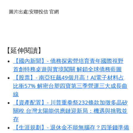
圖片出處:安聯投信 官網
【延伸閱讀】
【國內新聞】- 僑務探索營培育青年國際視野
首創特務桌遊與實境闖關 解鎖全球僑務藍圖
【股票】- 南亞狂飆49個月高！AI電子材料占
比衝57% 解密台塑四寶第三季營運三大成長曲
線
【資產配置】- 川普重拳祭232條款加徵多晶矽
關稅 台灣太陽能供應鏈迎新局：機遇與挑戰並
存
【生涯規劃】- 退休金不能無腦存？四筆錢準備