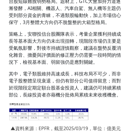
台股短線難脫弱勢格局。題材上，GTC大會加持力道逐
漸發酵，AI相關、機器人、汽車自駕、無人機等主題仍
受到部分資金的青睞，不過類股輪動快，加上市場信心
保守，3月整體大方向仍不脫盤整的大箱型格局。
策略上，安聯投信台股團隊表示，考量企業獲利持續成
長等基本面大方向仍未出現扭轉，現階段市場仍主要是
受氣氛影響，對後市持續謹慎觀察，建議在盤勢反覆消
化雜音、擔憂與評價面的修正壓力仍需要一段時間的情
況下，檢視基本面、弱留強仍是應對關鍵。
其中，電子類股維持高速成長，科技布局不可少，而非
電子股整體呈現衰退，但仍有部分公司值得留意；而對
於現階段定期定額台股基金投資人，建議仍可持續累積
部位，長線投資者亦藉機分批佈局累積未來收穫機會。
▲資料來源：EPFR，截至2025/03/19，單位：億美元