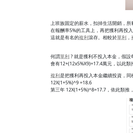
上班族固定的薪水，扣掉生活開銷，所
在報酬率5%的工具上，再把獲利再投
這就是有名的
複利
滾存。相較於
單利
，
何謂
單利
? 就是獲利不投入本金，假設每月
會有12+(12x5%X9)=17.4萬元，以
複利
是把獲利再投入本金繼續投資，同樣一年投
12X(1+5%)^9 =18.6
第三年 12X(1+5%)^8=17.7，依此