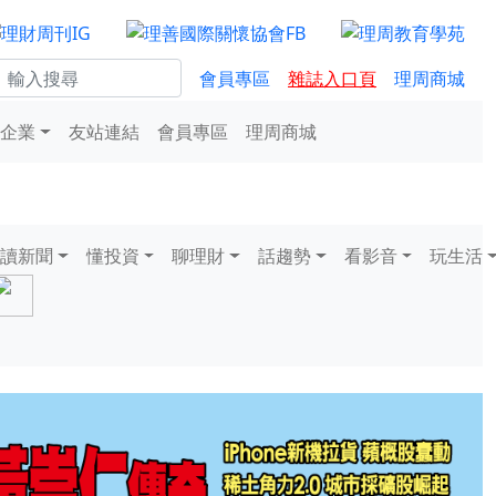
會員專區
雜誌入口頁
理周商城
企業
友站連結
會員專區
理周商城
讀新聞
懂投資
聊理財
話趨勢
看影音
玩生活