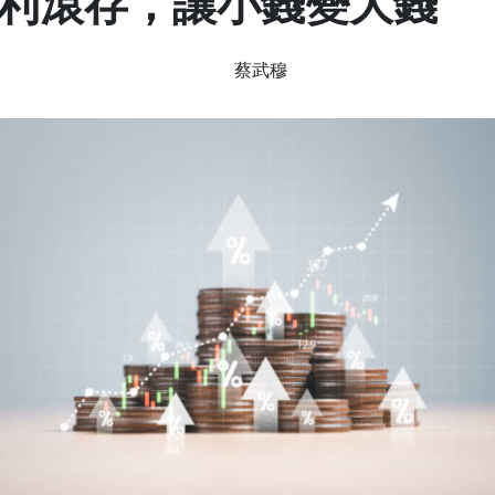
利滾存，讓小錢變大錢
蔡武穆