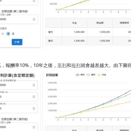
萬，報酬率10%，10年之後，
單利
和
複利
就會越差越大。由下圖