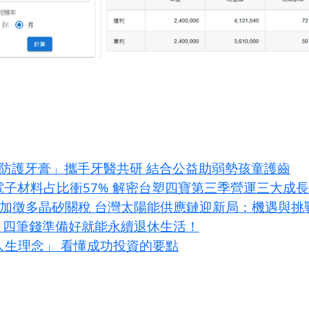
「雙防護牙膏」攜手牙醫共研 結合公益助弱勢孩童護齒
I電子材料占比衝57% 解密台塑四寶第三季營運三大成
條款加徵多晶矽關稅 台灣太陽能供應鏈迎新局：機遇與挑
？四筆錢準備好就能永續退休生活！
大人生理念」 看懂成功投資的要點