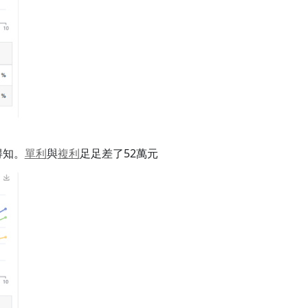
得知。
單利
與
複利
足足差了52萬元