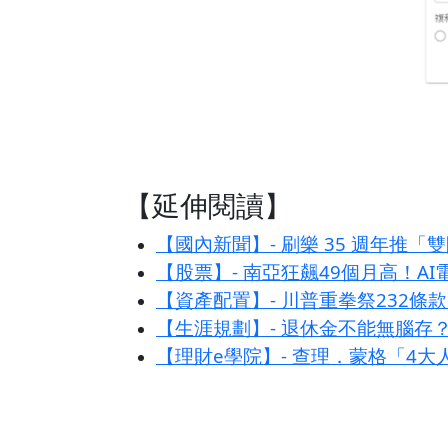
【延伸閱讀】
【國內新聞】- 刷樂 35 週年推
【股票】- 南亞狂飆49個月高！A
【資產配置】- 川普重拳祭232
【生涯規劃】- 退休金不能無腦存
【理財e學院】- 查理．蒙格「4