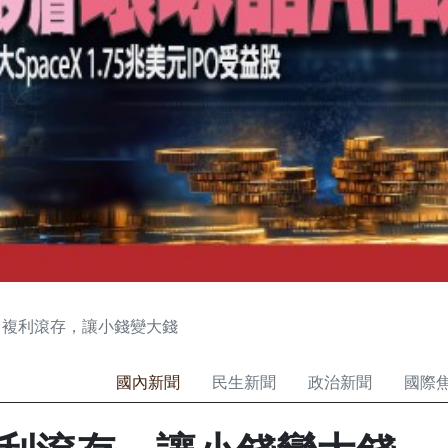
》複利滾存，讓小錢變大錢
國內新聞
民生新聞
政治新聞
國際