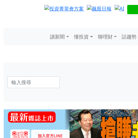
讀新聞
懂投資
聊理財
話趨勢