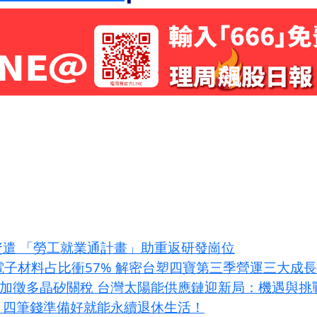
資遣 「勞工就業通計畫」助重返研發崗位
I電子材料占比衝57% 解密台塑四寶第三季營運三大成
條款加徵多晶矽關稅 台灣太陽能供應鏈迎新局：機遇與挑
？四筆錢準備好就能永續退休生活！