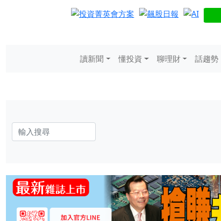
讀新聞
懂投資
聊理財
話趨勢