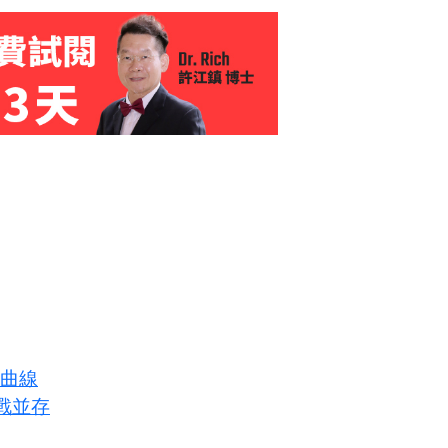
長曲線
戰並存