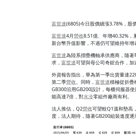
富世達
(6805)今日股價續漲3.78%，
富世達
4月
營收
8.51億、年增40.32%
新台幣升值影響，不過仍可望維持年增
富世達
為陸系摺疊機軸承供應商，隨著
求，
富世達
可望與母公司奇鋐合作，加
外資報告指出，華為第一季出貨量達220萬
第二季
營收
。同時，
富世達
積極從折疊
GB300沿用GB200設計，每櫃伺服器
能高達7倍，對
水冷
零組件廠商有利。
法人推估，Q2
營收
可望較Q1溫和墊高
度，法人期待，隨著GB200組裝進度