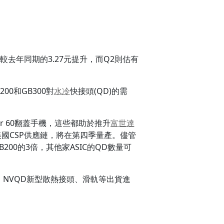
2元，較去年同期的3.27元提升，而Q2則估有
00和GB300對
水冷
快接頭(QD)的需
zr 60翻蓋手機，這些都助於推升
富世達
國CSP供應鏈，將在第四季量產。儘管
200的3倍，其他家ASIC的QD數量可
NVQD新型散熱接頭、滑軌等出貨進