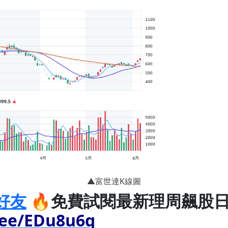
▲富世達K線圖
好友
🔥免費試閱最新理周飆股日
n.ee/EDu8u6q