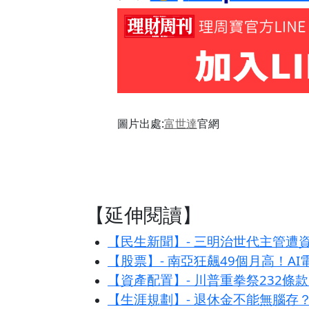
圖片出處:
富世達
官網
【延伸閱讀】
【民生新聞】- 三明治世代主管遭
【股票】- 南亞狂飆49個月高！A
【資產配置】- 川普重拳祭232
【生涯規劃】- 退休金不能無腦存