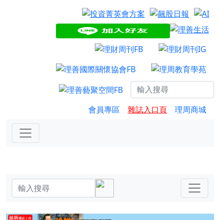
會員專區
雜誌入口頁
理周商城