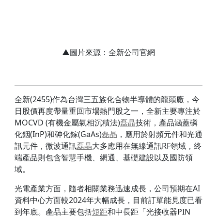
▲圖片來源：全新公司官網
全新(2455)作為台灣三五族化合物半導體的龍頭廠，今
日股價再度帶量重回市場熱門股之一，全新主要專注於
MOCVD (有機金屬氣相沉積法)
磊晶
技術，產品涵蓋磷
化銦(InP)和砷化鎵(GaAs)
磊晶
，應用於射頻元件和光通
訊元件，微波通訊
磊晶
大多應用在無線通訊RF領域，終
端產品則包含智慧手機、網通、基礎建設以及國防領
域。
光電產業方面，隨者相關業務迅速成長，公司預期在AI
資料中心方面較2024年大幅成長，目前訂單能見度已看
到年底。產品主要包括
短距
和中長距「光接收器PIN