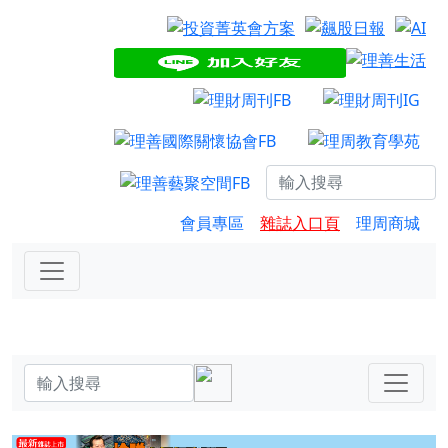
會員專區
雜誌入口頁
理周商城