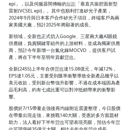
epi」，以及伺服器間傳輸的
短距
「垂直共振腔面射型
雷射(VCSEL epi)」。其中也順利打進矽光子產業，
2024年9月與日本客戶合作矽光子項目，終端客戶為兩
家美國大廠，預計2025年將顯著的成長。
新領域，全新也正式切入Google、三星兩大廠AI眼鏡
供應鏈，負責關鍵零組件的上游材料，並成為獨家供應
商，預計今年新增一台氮化鎵MOCVD ，提供客戶試
產，將在下半年至明年貢獻
營收
。
全新(2455)上半年合併
營收
達15.08億元，年減12%，
EPS達1.05元，主要受到匯率衝擊導致全新產品幾乎以
美元收款，受到新台幣強升影響，不過在成本端因為產
品毛利高，約有七成比重可以對沖抵銷帶來的衝擊影
響。
股價於7/15帶量走強後再均線附近震盪整理，今日股價
在帶量出現走強，來挑戰140大關，受惠於多方面題材
助力，法人看好下半年
營收
可望表現亮眼，預估今年
營
收
可望突破35億元大關，相比去年全年
營收
成長。