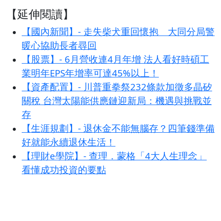
【延伸閱讀】
【國內新聞】- 走失柴犬重回懷抱 大同分局警
暖心協助長者尋回
【股票】- 6月營收連4月年增 法人看好時碩工
業明年EPS年增率可達45%以上！
【資產配置】- 川普重拳祭232條款加徵多晶矽
關稅 台灣太陽能供應鏈迎新局：機遇與挑戰並
存
【生涯規劃】- 退休金不能無腦存？四筆錢準備
好就能永續退休生活！
【理財e學院】- 查理．蒙格「4大人生理念」
看懂成功投資的要點