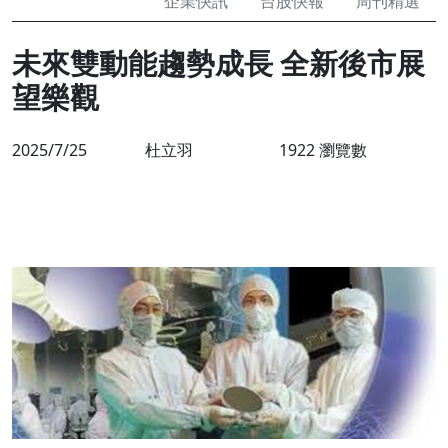
企業快訊
台股快報
周刊精選
未來雙動能趨勢成長 全新後市展
望樂觀
2025/7/25
杜立羽
1922 瀏覽數