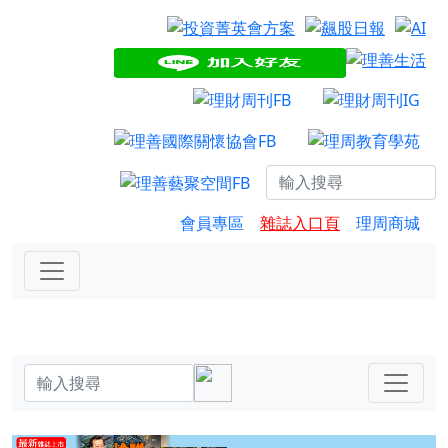
會員專區
雜誌入口頁
理周商城