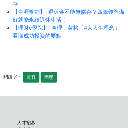
存
【生涯規劃】- 退休金不能無腦存？四筆錢準備
好就能永續退休生活！
【理財e學院】- 查理．蒙格「4大人生理念」
看懂成功投資的要點
關鍵字：
電容
固態
人才招募