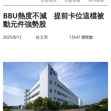
企業快訊
台股快報
周刊精選
BBU熱度不減 提前卡位這檔被
動元件強勢股
2025/8/12
杜立羽
13547 瀏覽數