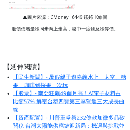
▲圖片來源：CMoney 6449 鈺邦 K線圖
股價價增量漲同步向上走高，盤中一度觸及漲停價。
【延伸閱讀】
【民生新聞】- 暑假親子遊嘉義水上 太空、糖
果、咖啡到採果一次玩
【股票】- 南亞狂飆49個月高！AI電子材料占
比衝57% 解密台塑四寶第三季營運三大成長曲
線
【資產配置】- 川普重拳祭232條款加徵多晶矽
關稅 台灣太陽能供應鏈迎新局：機遇與挑戰並