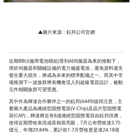
▲圖片來源：鈺邦公司官網
近期BBU(備用電池模組)受到AI伺服器為來的推動下，
用於伺服器和關鍵設備的電力備援電池，避免資料遺失
發生重大損失，將成為未來的標準配備之一。而其中市
場推測下一波族群將有機會流入到超級電容設計，被動
元件相關族群可望受惠。
其中作為輝達合作夥伴之一的鈺邦(6449)值得注意，主
要兩大產品為捲繞型固態電容(V-Chip)及晶片型固態電
容(CAP)，輝達將近有8成捲繞型固態電容由鈺邦供應，
使得近期營收表現成長相當亮眼，7月公布營收達3.75
億元，年增29.84%，累計前1-7月營收更是達24.18億