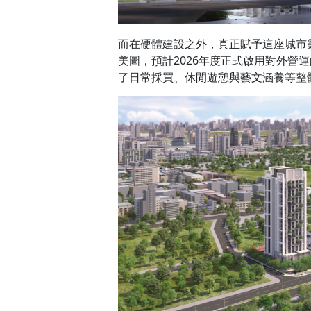
永續即日常
綠奢引領
水湳
居住新哲學
富華
創新「之序」面積達2,775坪，規
園四面環繞，蓊鬱綠意盡收眼底，低樓