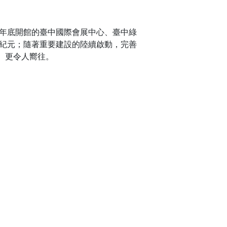
平公園、老樹公園、
水湳
蓄水池綜合公
藝術品連成一氣，再搭配太陽升起時一