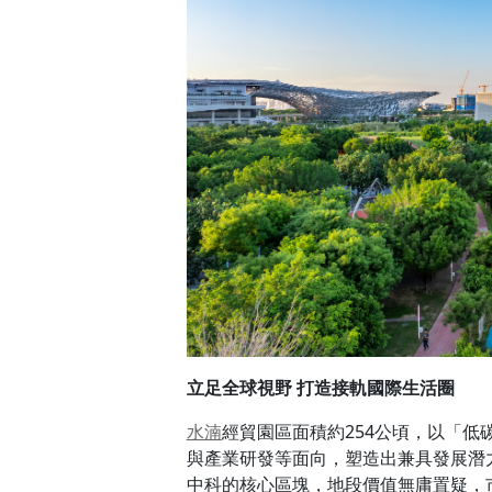
立足全球視野
打造接軌國際生活圈
水湳
經貿園區面積約254公頃，以「
與產業研發等面向，塑造出兼具發展潛
中科的核心區塊，地段價值無庸置疑，
展將超乎預期。