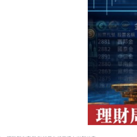
」 國際新奢寓所 引領居住哲學邁向嶄新篇章
國內新聞
民生新聞
政治新聞
國際