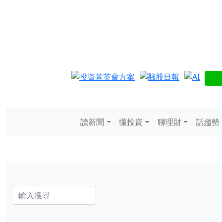
讀新聞
懂投資
聊理財
話趨勢