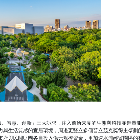
低碳、智慧、創新」三大訴求，注入前所未見的生態與科技並進量
力與生活質感的宜居環境，周邊更豎立多個普立茲克獎得主擘劃
市府與民間財團各自投入億元規模資金，更加速
水湳
經貿園區的