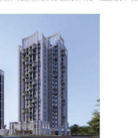
靈魂的，是其豐富的自然生態與深厚的文化底蘊，有望今年202
運的臺中流行影音中心、
水湳
轉運中心等，意味著
水湳
正邁入全新
體生活機能，更強化
水湳
的國際連結力，讓未來的
水湳
不僅宜居