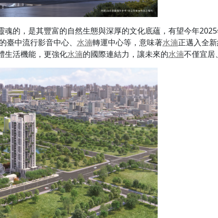
劃均質3房、47至52坪，四面臨路的視野無可取代，
中央公園
、新
層切身感受綠意、聆聽蟲鳴鳥叫，高樓層則可眺望普立茲克建築