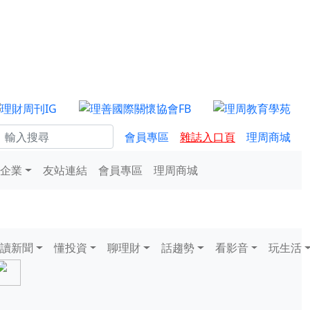
會員專區
雜誌入口頁
理周商城
企業
友站連結
會員專區
理周商城
讀新聞
懂投資
聊理財
話趨勢
看影音
玩生活