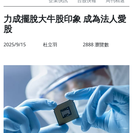
企業快訊
台股快報
周刊精選
力成擺脫大牛股印象 成為法人愛
股
2025/9/15
杜立羽
2888 瀏覽數