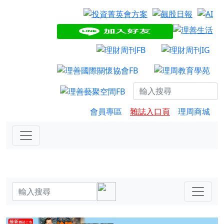
會員專區
雜誌入口頁
理周商城