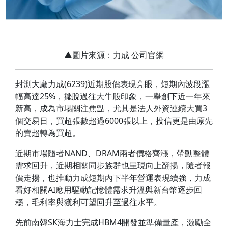
▲圖片來源：力成 公司官網
封測大廠力成(6239)近期股價表現亮眼，短期內波段漲
幅高達25%，擺脫過往大牛股印象，一舉創下近一年來
新高，成為市場關注焦點，尤其是法人外資連續大買3
個交易日，買超張數超過6000張以上，投信更是由原先
的賣超轉為買超。
近期市場隨者NAND、DRAM兩者價格齊漲，帶動整體
需求回升，近期相關同步族群也呈現向上翻揚，隨者報
價走揚，也推動力成短期內下半年營運表現續強，力成
看好相關AI應用驅動記憶體需求升溫與新台幣逐步回
穩，毛利率與獲利可望回升至過往水平。
先前南韓SK海力士完成HBM4開發並準備量產，激勵全