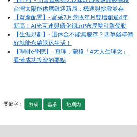
台灣太陽能供應鏈迎新局：機遇與挑戰並存
【資產配置】- 富采7月營收年月雙增創逾4年
新高！AI光互連與磷化銦InP布局雙引擎發動
【生涯規劃】- 退休金不能無腦存？四筆錢準備
好就能永續退休生活！
【理財e學院】- 查理．蒙格「4大人生理念」
看懂成功投資的要點
關鍵字：
力成
需求
短期內