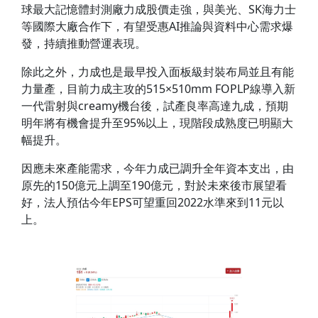
球最大記憶體封測廠力成股價走強，與美光、SK海力士
等國際大廠合作下，有望受惠AI推論與資料中心需求爆
發，持續推動營運表現。
除此之外，力成也是最早投入面板級封裝布局並且有能
力量產，目前力成主攻的515×510mm FOPLP線導入新
一代雷射與creamy機台後，試產良率高達九成，預期
明年將有機會提升至95%以上，現階段成熟度已明顯大
幅提升。
因應未來產能需求，今年力成已調升全年資本支出，由
原先的150億元上調至190億元，對於未來後市展望看
好，法人預估今年EPS可望重回2022水準來到11元以
上。