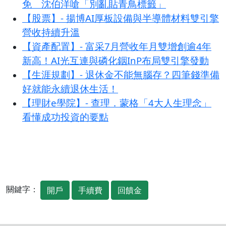
免 沈伯洋嗆「別亂貼青鳥標籤」
【股票】- 揚博AI厚板設備與半導體材料雙引擎
營收持續升溫
【資產配置】- 富采7月營收年月雙增創逾4年
新高！AI光互連與磷化銦InP布局雙引擎發動
【生涯規劃】- 退休金不能無腦存？四筆錢準備
好就能永續退休生活！
【理財e學院】- 查理．蒙格「4大人生理念」
看懂成功投資的要點
關鍵字：
開戶
手續費
回饋金