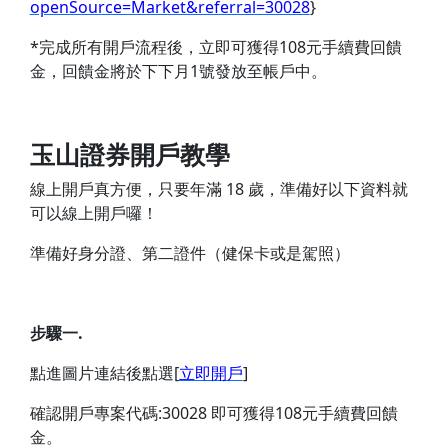
openSource=Market&referral=30028
}
*完成所有開戶流程後，立即可獲得108元手續費回饋
金，回饋金將於下下月1號發放至帳戶中。
玉山證券開戶教學
線上開戶真方便，只要年滿 18 歲，準備好以下資料就
可以線上開戶囉！
準備好身分證、第二證件（健保卡或是駕照）
步驟一.
點進圖片連結後點選[
立即開戶
]
確認開戶專案代碼:30028 即可獲得108元手續費回饋
金。