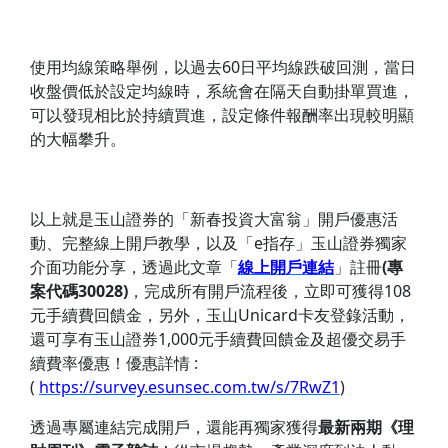
使用均線策略舉例，以過去60日平均線跌破回測，當日
收盤價低於設定均線時，系統會在隔天自動掛單買進，
可以發現相比於持續買進，設定條件報酬率出現較明顯
的大幅攀升。
以上就是玉山證券的「新春投資大富翁」開戶優惠活
動、完整線上開戶教學，以及「e指存」玉山證券獨家
介面功能分享，透過此文章「
線上開戶連結
」註冊
(專
案代碼30028)
，完成所有開戶流程後，立即可獲得108
元手續費回饋金，另外，玉山Unicard卡友登錄活動，
還可享有玉山證券1,000元手續費回饋金及超優交易手
續費率優惠！優惠詳情 :
(
https://survey.esunsec.com.tw/s/7RwZ1
)
透過專屬連結完成開戶，還能再獨家獲得
最新兩期《理