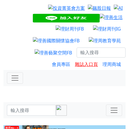
會員專區
雜誌入口頁
理周商城