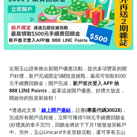
近期玉山證券推出新開戶優惠活動，提供多項豐富的開
戶好禮，新戶完成限定5關投資挑戰，最高可領取$500
元手續費回饋金；開戶完成，
新戶首次登入 APP 抽
888 LINE Points
，趁著這波開戶優惠、好禮大放送，
開啟你的投資新旅程！
*透過此文章「
線上開戶連結
」註冊
(專案代碼30028)
，
完成所有開戶流程後，立即可獲得108元手續費回饋金
(好禮真的拿不完!!!)，回饋金將於下下月1號發放至帳戶
中。另外，玉山Unicard卡友登錄活動，還可享有玉山