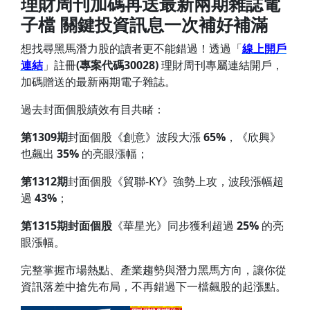
理財周刊加碼再送最新兩期雜誌電
子檔 關鍵投資訊息一次補好補滿
想找尋黑馬潛力股的讀者更不能錯過！透過「
線上開戶
連結
」註冊
(專案代碼30028)
理財周刊專屬連結開戶，
加碼贈送的最新兩期電子雜誌。
過去封面個股績效有目共睹：
第1309期
封面個股《創意》波段大漲
65%
，《欣興》
也飆出
35%
的亮眼漲幅；
第1312期
封面個股《貿聯-KY》強勢上攻，波段漲幅超
過
43%
；
第1315期
封面個股
《華星光》同步獲利超過
25%
的亮
眼漲幅。
完整掌握市場熱點、產業趨勢與潛力黑馬方向，讓你從
資訊落差中搶先布局，不再錯過下一檔飆股的起漲點。