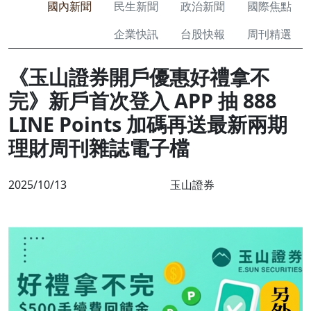
國內新聞
民生新聞
政治新聞
國際焦點
企業快訊
台股快報
周刊精選
《玉山證券開戶優惠好禮拿不
完》新戶首次登入 APP 抽 888
LINE Points 加碼再送最新兩期
理財周刊雜誌電子檔
2025/10/13
玉山證券