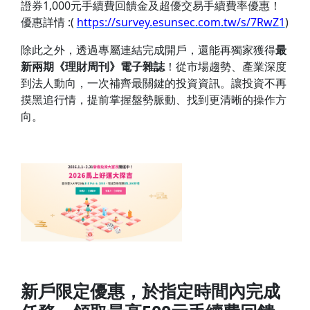
證券1,000元手續費回饋金及超優交易手續費率優惠！
優惠詳情 :(
https://survey.esunsec.com.tw/s/7RwZ1
)
除此之外，透過專屬連結完成開戶，還能再獨家獲得
最
新兩期《理財周刊》電子雜誌
！從市場趨勢、產業深度
到法人動向，一次補齊最關鍵的投資資訊。讓投資不再
摸黑追行情，提前掌握盤勢脈動、找到更清晰的操作方
向。
新戶限定優惠，於指定時間內完成