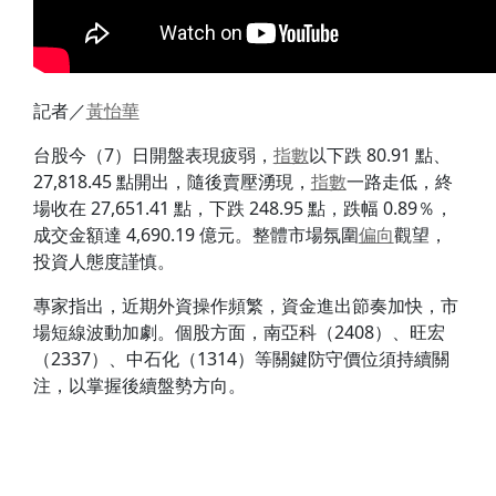
記者／
黃怡華
台股今（7）日開盤表現疲弱，
指數
以下跌 80.91 點、
27,818.45 點開出，隨後賣壓湧現，
指數
一路走低，終
場收在 27,651.41 點，下跌 248.95 點，跌幅 0.89％，
成交金額達 4,690.19 億元。整體市場氛圍
偏向
觀望，
投資人態度謹慎。
專家指出，近期外資操作頻繁，資金進出節奏加快，市
場短線波動加劇。個股方面，南亞科（2408）、旺宏
（2337）、中石化（1314）等關鍵防守價位須持續關
注，以掌握後續盤勢方向。