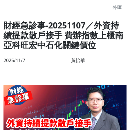
外匯
財經急診事-20251107／外資持
續提款散戶接手 費辦指數上櫃南
亞科旺宏中石化關鍵價位
2025/11/7
黃怡華