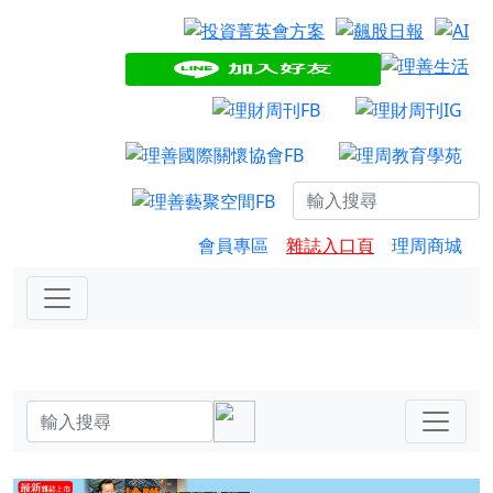
會員專區
雜誌入口頁
理周商城