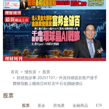
首頁
懂投資
股票
財經急診事-20251107／外資持續提款散戶接手
費辦指數上櫃南亞科旺宏中石化關鍵價位
股票
股票
基金
房地產
金融商品
ETF