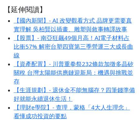
【延伸閱讀】
【國內新聞】- AI 改變觀看方式 品牌更需要真
實理解 吳柏賢以插畫、雕塑與敘事轉譯故事
【股票】- 南亞狂飆49個月高！AI電子材料占
比衝57% 解密台塑四寶第三季營運三大成長曲
線
【資產配置】- 川普重拳祭232條款加徵多晶矽
關稅 台灣太陽能供應鏈迎新局：機遇與挑戰並
存
【生涯規劃】- 退休金不能無腦存？四筆錢準備
好就能永續退休生活！
【理財e學院】- 查理．蒙格「4大人生理念」
看懂成功投資的要點