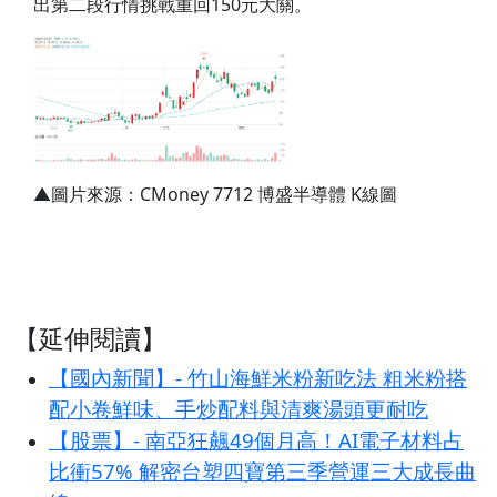
出第二段行情挑戰重回150元大關。
▲圖片來源：CMoney 7712 博盛半導體 K線圖
【延伸閱讀】
【國內新聞】- 竹山海鮮米粉新吃法 粗米粉搭
配小卷鮮味、手炒配料與清爽湯頭更耐吃
【股票】- 南亞狂飆49個月高！AI電子材料占
比衝57% 解密台塑四寶第三季營運三大成長曲