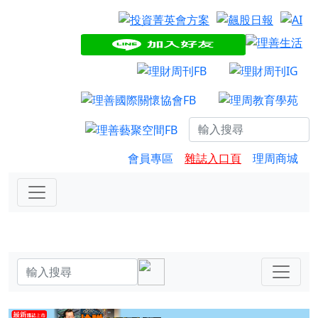
會員專區
雜誌入口頁
理周商城