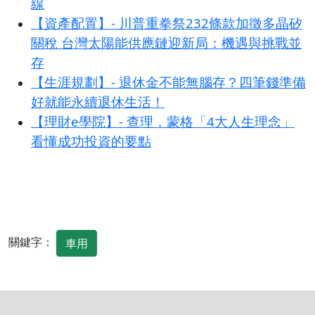
線
【資產配置】- 川普重拳祭232條款加徵多晶矽
關稅 台灣太陽能供應鏈迎新局：機遇與挑戰並
存
【生涯規劃】- 退休金不能無腦存？四筆錢準備
好就能永續退休生活！
【理財e學院】- 查理．蒙格「4大人生理念」
看懂成功投資的要點
關鍵字：
車用