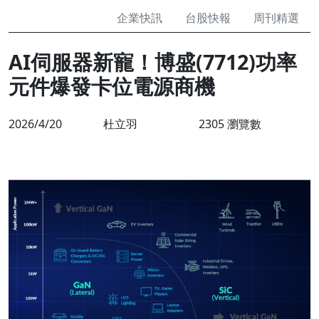
企業快訊
台股快報
周刊精選
AI伺服器新寵！博盛(7712)功率
元件爆發卡位電源商機
2026/4/20
杜立羽
2305 瀏覽數