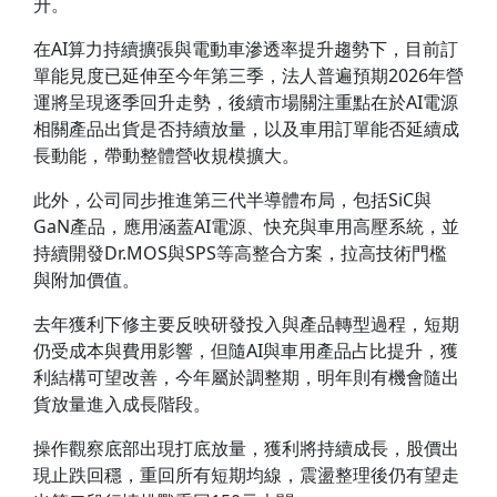
升。
在AI算力持續擴張與電動車滲透率提升趨勢下，目前訂
單能見度已延伸至今年第三季，法人普遍預期2026年營
運將呈現逐季回升走勢，後續市場關注重點在於AI電源
相關產品出貨是否持續放量，以及車用訂單能否延續成
長動能，帶動整體營收規模擴大。
此外，公司同步推進第三代半導體布局，包括SiC與
GaN產品，應用涵蓋AI電源、快充與車用高壓系統，並
持續開發Dr.MOS與SPS等高整合方案，拉高技術門檻
與附加價值。
去年獲利下修主要反映研發投入與產品轉型過程，短期
仍受成本與費用影響，但隨AI與車用產品占比提升，獲
利結構可望改善，今年屬於調整期，明年則有機會隨出
貨放量進入成長階段。
操作觀察底部出現打底放量，獲利將持續成長，股價出
現止跌回穩，重回所有短期均線，震盪整理後仍有望走