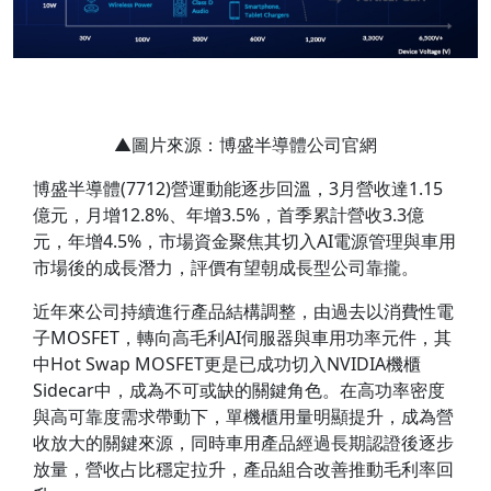
▲圖片來源：博盛半導體公司官網
博盛半導體(7712)營運動能逐步回溫，3月營收達1.15
億元，月增12.8%、年增3.5%，首季累計營收3.3億
元，年增4.5%，市場資金聚焦其切入AI電源管理與車用
市場後的成長潛力，評價有望朝成長型公司靠攏。
近年來公司持續進行產品結構調整，由過去以消費性電
子MOSFET，轉向高毛利AI伺服器與車用功率元件，其
中Hot Swap MOSFET更是已成功切入NVIDIA機櫃
Sidecar中，成為不可或缺的關鍵角色。在高功率密度
與高可靠度需求帶動下，單機櫃用量明顯提升，成為營
收放大的關鍵來源，同時車用產品經過長期認證後逐步
放量，營收占比穩定拉升，產品組合改善推動毛利率回