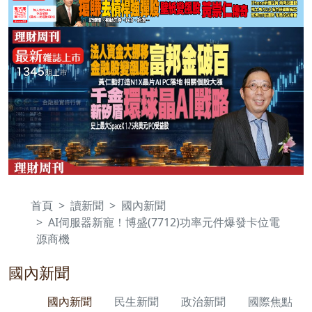
首頁
讀新聞
國內新聞
AI伺服器新寵！博盛(7712)功率元件爆發卡位電
源商機
國內新聞
國內新聞
民生新聞
政治新聞
國際焦點