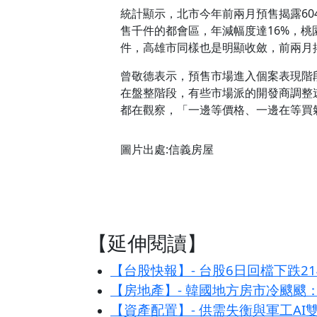
統計顯示，北市今年前兩月預售揭露60
售千件的都會區，年減幅度達16%，桃園
件，高雄市同樣也是明顯收斂，前兩月揭
曾敬德表示，預售市場進入個案表現階
在盤整階段，有些市場派的開發商調整
都在觀察，「一邊等價格、一邊在等買
圖片出處:信義房屋
【延伸閱讀】
【台股快報】- 台股6日回檔下跌
【房地產】- 韓國地方房市冷颼颼：
【資產配置】- 供需失衡與軍工A