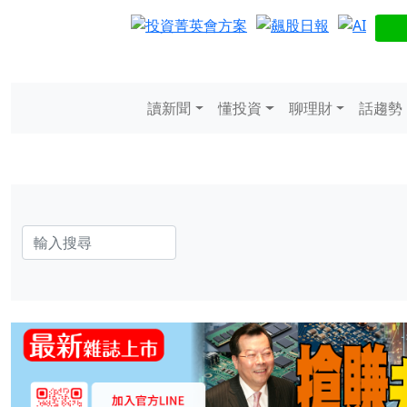
讀新聞
懂投資
聊理財
話趨勢