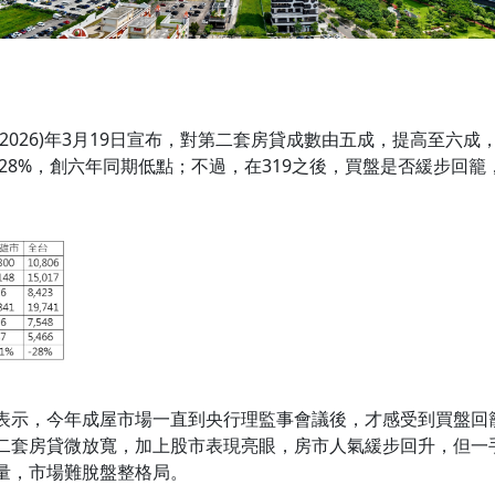
2026)年3月19日宣布，對第二套房貸成數由五成，提高至六
減28%，創六年同期低點；不過，在319之後，買盤是否緩步回
表示，今年成屋市場一直到央行理監事會議後，才感受到買盤回
二套房貸微放寬，加上股市表現亮眼，房市人氣緩步回升，但一手
量，市場難脫盤整格局。