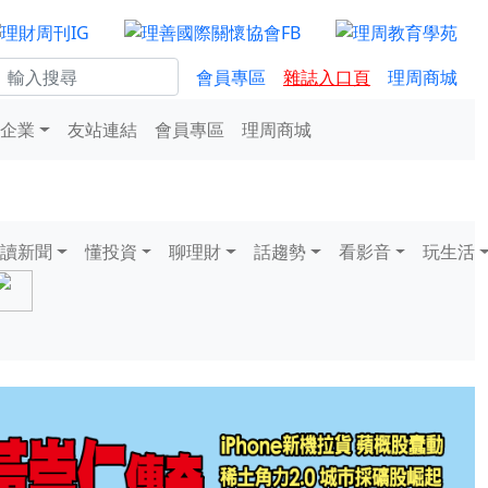
會員專區
雜誌入口頁
理周商城
企業
友站連結
會員專區
理周商城
讀新聞
懂投資
聊理財
話趨勢
看影音
玩生活