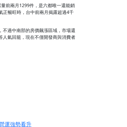
量前兩月1299件，是六都唯一還能銷
年景氣正暢旺時，台中前兩月揭露超過4千
，不過中南部的房價飆漲區域，市場還
等人氣回籠，現在不僅開發商與消費者
業營運強勢看升