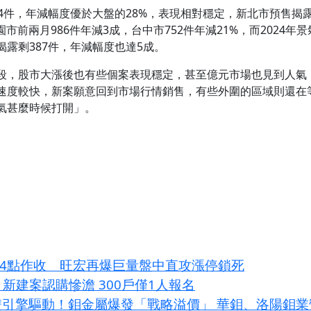
4件，年減幅度優於大盤的28%，表現相對穩定，新北市預售揭露
市前兩月986件年減3成，台中市752件年減21%，而2024
露剩387件，年減幅度也達5成。
段，股市大漲後也有些個案表現穩定，甚至億元市場也見到人氣
速度較快，新案願意回到市場行情銷售，有些外圍的區域則還在
氣甚麼時候打開」。
214點作收 旺宏再爆巨量盤中直攻漲停鎖死
新建案認購慘澹 300戶僅1人報名
I雙引擎驅動！鉬金屬爆發「戰略溢價」 華鉬、洛陽鉬