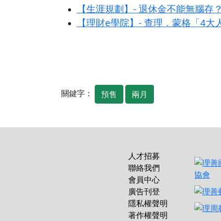
【生涯規劃】- 退休金不能無腦存
【理財e學院】- 查理．蒙格「4
關鍵字：
預售
兩月
人才招募
聯絡我們
會員中心
廣告刊登
隱私權聲明
著作權聲明