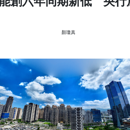
能創六年同期新低 央行
顏瓊真