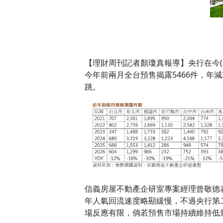
【理財周刊記者顏瓊真報導】央行在今(
今年前兩月全台預售揭露5466件，年
跳。
信義房屋不動產企研室專案經理曾敬德
年人氣回流速度略顯緩慢，不過央行第
場反應有限，倘若預售市場持續維持低