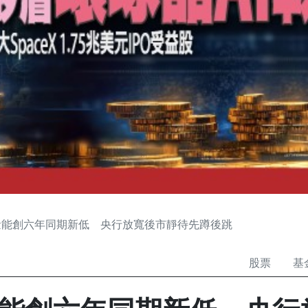
量能創六年同期新低 央行放寬後市靜待先蹲後跳
股票
基