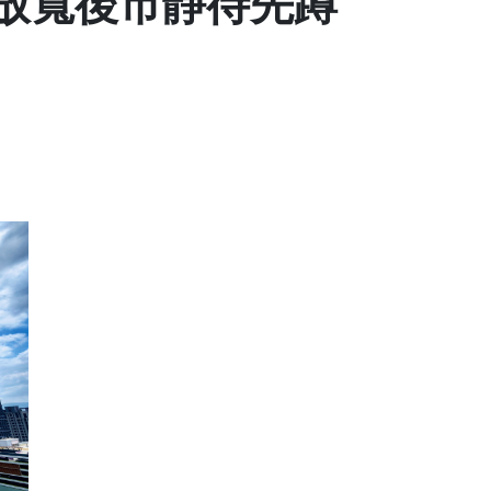
放寬後市靜待先蹲