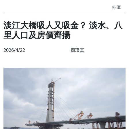
外匯
淡江大橋吸人又吸金？ 淡水、八
里人口及房價齊揚
2026/4/22
顏瓊真