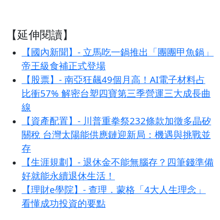
【延伸閱讀】
【國內新聞】- 立馬吃一鍋推出「團團甲魚鍋」
帝王級食補正式登場
【股票】- 南亞狂飆49個月高！AI電子材料占
比衝57% 解密台塑四寶第三季營運三大成長曲
線
【資產配置】- 川普重拳祭232條款加徵多晶矽
關稅 台灣太陽能供應鏈迎新局：機遇與挑戰並
存
【生涯規劃】- 退休金不能無腦存？四筆錢準備
好就能永續退休生活！
【理財e學院】- 查理．蒙格「4大人生理念」
看懂成功投資的要點