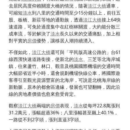
去居民高度仰賴關渡大橋的情況，隨著
淡江大橋
通車，
可縮短
淡水
到八里的交通時間至少15分鐘以上，前往五
股、板橋、新莊等地的通勤族，透過
淡江大橋
接上64快
速道路，可免於過度集中在紅樹林關渡，大約能分散三
成車流，等於解決了
淡水
長久以來的交通痛點，加上相
對平實的
房價
優勢，讓移居人潮持續湧入。
不僅如此，
淡江大橋
還可與「平民版高速公路的」台61
線西濱快速道路銜接，使新北的
淡水
、三芝等北海岸城
鎮，往來蘆竹、林口、觀音及桃園國際機場的交通時間
大幅節省近半小時，還會規劃機場快線公車，將國際遊
客導引至觀光資源豐富的北海岸，可說是北桃海岸線的
新動脈，原本的都會區邊緣，發展也可望翻轉，因此沿
線的房地產價值也愈來愈受肯定。
觀察
淡江大橋
兩端的
房價
表現，
淡水
從每坪22.8萬漲到
31.2萬元，漲幅超過36%；八里漲幅甚至飆上40.1%，
一路從不到2字頭，漲到直逼3字頭。