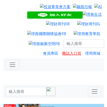
會員專區
雜誌入口頁
理周商城