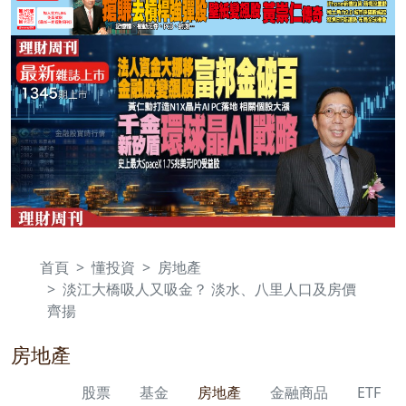
首頁
懂投資
房地產
淡江大橋吸人又吸金？ 淡水、八里人口及房價
齊揚
房地產
股票
基金
房地產
金融商品
ETF