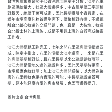
台灣房屋集團趨勢中心資深經理陳定中分析，
淡水
的重
劃區供給量大，社區大樓選擇多，中古屋單價三字頭相
對親民，總價千萬可成家，因此長期吸引小資買家，在
近年市場高度仰賴首購剛需下，價格相對有撐，不過距
離台北都心較遠的交通問題，也一直是一大抗性，較適
合北投士林的上班族，或是不用趕上班的自營商或接案
工作者。
淡江大橋
從動工到完工，七年之間八里區
房價
漲幅達四
成，陳定中指出，八里的漲幅比
淡水
還高，一來是八里
的
房價
基期相對低，且八里長期以來公建話題較薄弱，
淡江大橋
是當地久違的建設利多，因此民眾期待更高，
市場反應也較鮮明；加上
淡江大橋
開通後，以大橋為路
廊的八里輕軌也更有實現的可能，中長期建設遠景可
期，原本能見度有限的房市發展，也因而獲得提升。
圖片出處:台灣房屋