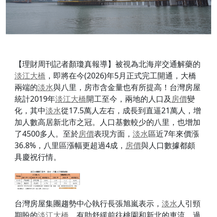
【理財周刊記者顏瓊真報導】被視為北海岸交通解藥的
淡江大橋
，即將在今(2026)年5月正式完工開通，大橋
兩端的
淡水
與八里，房市含金量也有所提高！台灣房屋
統計2019年
淡江大橋
開工至今，兩地的人口及
房價
變
化，其中
淡水
從17.5萬人左右，成長到直逼21萬人，增
加人數高居新北市之冠。人口基數較少的八里，也增加
了4500多人。至於
房價
表現方面，
淡水
區近7年來價漲
36.8%，八里區漲幅更超過4成，
房價
與人口數據都頗
具慶祝行情。
台灣房屋集團趨勢中心執行長張旭嵐表示，
淡水
人引頸
期盼的
淡江大橋
，有助舒緩前往桃園和新北的車流，過