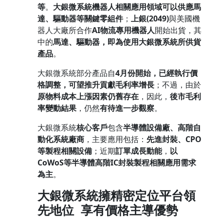
等
。
大銀微系統機器人相關應用領域可以供應馬
達、驅動器等關鍵零組件
；
上銀
(2049)
與美國機
器人大廠所合作
AI
物流專用機器人
開始出貨，其
中的
馬達、驅動器，即為使用大銀微系統所供貨
產品
。
大銀微系統部分產品自
4
月份開始，已經執行價
格調整，可望推升貢獻毛利率增長
；不過，由於
原物料成本上漲因素仍舊存在
，因此，
後市毛利
率變動結果
，仍然
有待進一步觀察
。
大銀微系統
核心客戶
包含
半導體設備廠、高階自
動化系統廠商
，主要應用包括：
先進封裝、
CPO
等製程相關設備
；近期
訂單成長動能
，
以
CoWoS
等半導體高階
IC
封裝製程相關應用需求
為主
。
大銀微系統擁精密定位平台領
先地位
享有價格主導優勢