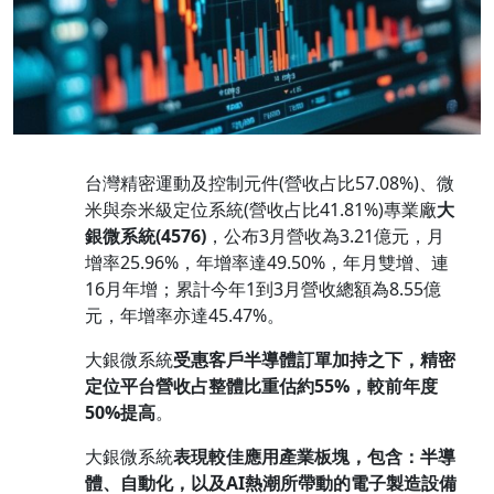
台灣精密運動及控制元件(營收占比57.08%)、微
米與奈米級定位系統(營收占比41.81%)專業廠
大
銀微系統
(4576)
，公布3月營收為3.21億元，月
增率25.96%，年增率達49.50%，年月雙增、連
16月年增；累計今年1到3月營收總額為8.55億
元，年增率亦達45.47%。
大銀微系統
受惠客戶半導體訂單加持之下，精密
定位平台營收占整體比重估約
55%
，較前年度
50%
提高
。
大銀微系統
表現較佳應用產業板塊，包含：半導
體、自動化，以及
AI
熱潮所帶動的電子製造設備