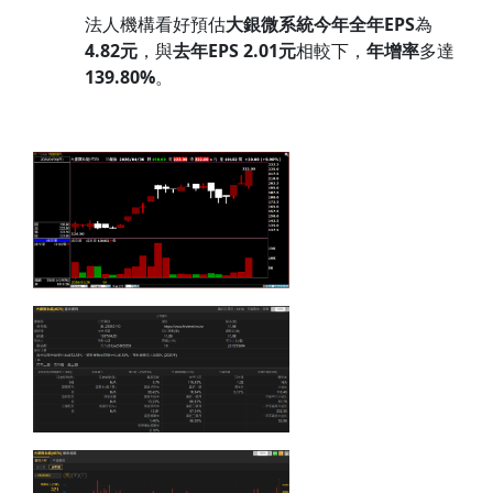
法人機構看好預估
大銀微系統
今年全年
EPS
為
4.82
元
，與
去
年
EPS 2.01
元
相較下，
年增率
多達
139.80
%
。