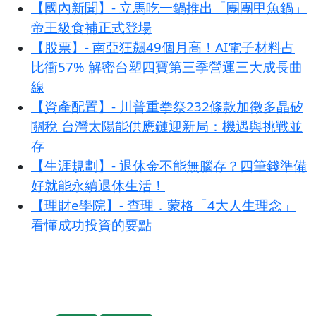
【國內新聞】- 立馬吃一鍋推出「團團甲魚鍋」
帝王級食補正式登場
【股票】- 南亞狂飆49個月高！AI電子材料占
比衝57% 解密台塑四寶第三季營運三大成長曲
線
【資產配置】- 川普重拳祭232條款加徵多晶矽
關稅 台灣太陽能供應鏈迎新局：機遇與挑戰並
存
【生涯規劃】- 退休金不能無腦存？四筆錢準備
好就能永續退休生活！
【理財e學院】- 查理．蒙格「4大人生理念」
看懂成功投資的要點