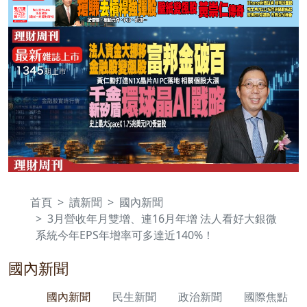
首頁
讀新聞
國內新聞
3月營收年月雙增、連16月年增 法人看好大銀微
系統今年EPS年增率可多達近140%！
國內新聞
國內新聞
民生新聞
政治新聞
國際焦點