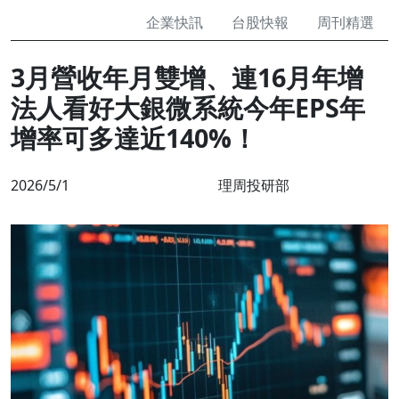
企業快訊
台股快報
周刊精選
3月營收年月雙增、連16月年增
法人看好大銀微系統今年EPS年
增率可多達近140%！
2026/5/1
理周投研部