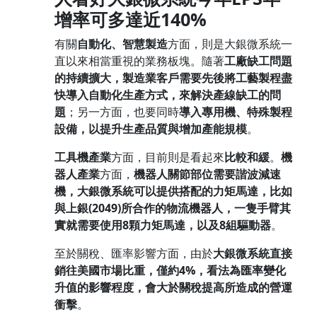
增率可多達
近
140
%
有關
自動化、智慧製造
方面，則是大銀微系統一
直以來相當重視的業務板塊。隨著
工廠缺工問題
的持續擴大，製造業客戶需要先後將工藝製程盡
快導入自動化生產方式，來解決產線缺工的問
題
；另一方面，也要同時
導入專用機、特殊製程
設備，以提升生產品質與增加產能規模
。
工具機產業
方面，目前則是看起來
比較和緩
。
機
器人產業
方面，
機器人關節部位需要諧波減速
機，大銀微系統可以提供搭配的力矩馬達，比如
與上銀
(2049)
所合作的物流機器人，一隻手臂其
實就需要使用
8
顆力矩馬達，以及
8
組驅動器
。
至於關稅、匯率影響方面，由於
大銀微系統直接
銷往美國市場比重，僅約
4%
，看法為匯率變化
升值的影響程度，會大於關稅提高所造成的營運
衝擊
。