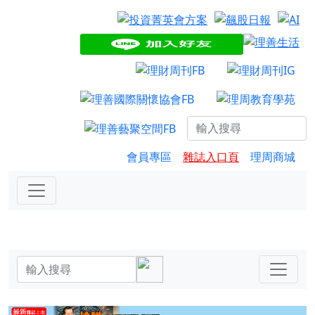
會員專區
雜誌入口頁
理周商城