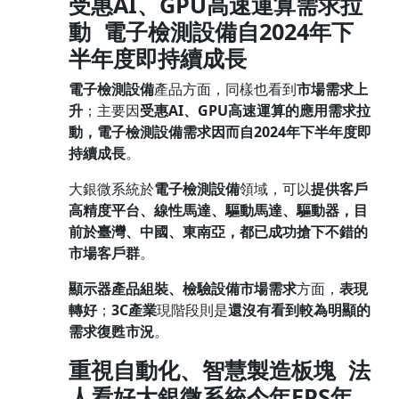
受惠
AI
、
GPU
高速運算需求拉
動
電子檢測設備自
2024
年下
半年度即持續成長
電子檢測設備
產品方面，同樣也看到
市場需求上
升
；主要因
受惠
AI
、
GPU
高速運算的應用需求拉
動，電子檢測設備需求因而自
2024
年下半年度即
持續成長
。
大銀微系統於
電子檢測設備
領域，可以
提供客戶
高精度平台、線性馬達、驅動馬達、驅動器，目
前於臺灣、中國、東南亞，都已成功搶下不錯的
市場客戶群
。
顯示器產品組裝、檢驗設備市場需求
方面，
表現
轉好
；
3C
產業
現階段則是
還沒有看到較為明顯的
需求復甦市況
。
重視自動化、智慧製造
板塊
法
人看好大銀微系統今年
EPS
年