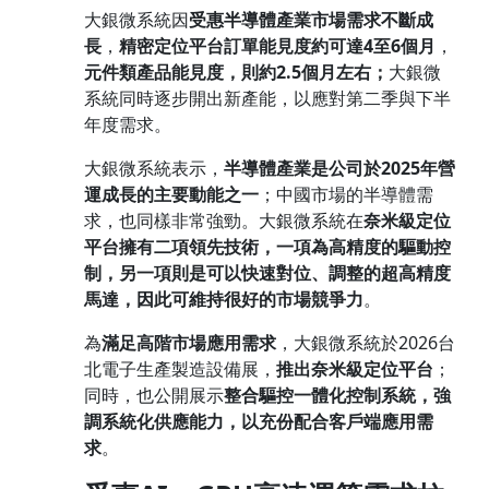
大銀微系統因
受惠半導體產業市場需求不斷成
長
，
精密定位平台訂單能見度約可達
4
至
6
個月
，
元件類產品能見度，則約
2.5
個月左右
；
大銀微
系統同時逐步開出新產能，以應對第二季與下半
年度需求。
大銀微系統表示，
半導體產業是公司於
2025
年營
運成長的主要動能之一
；中國市場的半導體需
求，也同樣非常強勁。大銀微系統在
奈米級定位
平台擁有二項領先技術，一項為高精度的驅動控
制，另一項則是可以快速對位、調整的超高精度
馬達，因此可維持很好的市場競爭力
。
為
滿足高階市場應用需求
，大銀微系統於2026台
北電子生產製造設備展，
推出奈米級定位平台
；
同時，也公開展示
整合驅控一體化控制系統，強
調系統化供應能力，以充份配合客戶端應用需
求
。