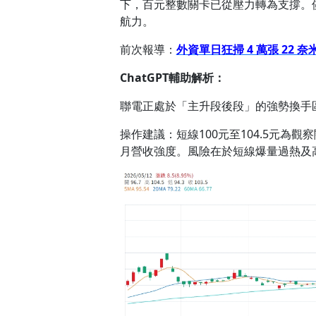
下，百元整數關卡已從壓力轉為支撐。儘
航力。
前次報導：
外資單日狂掃 4 萬張 22 奈
ChatGPT
輔助解析：
聯電正處於「主升段後段」的強勢換手
操作建議：短線100元至104.5元為
月營收強度。風險在於短線爆量過熱及