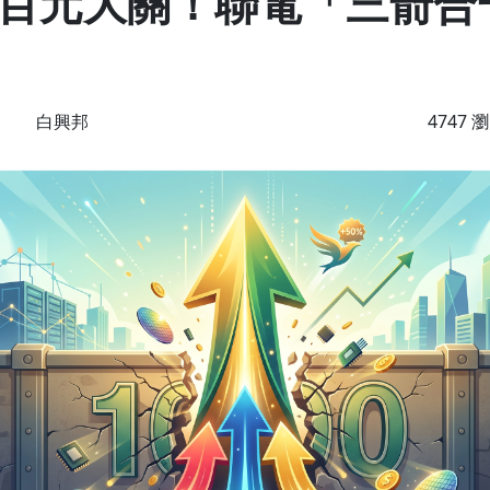
百元大關！聯電「三箭合
白興邦
4747 