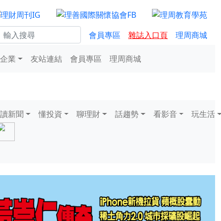
會員專區
雜誌入口頁
理周商城
企業
友站連結
會員專區
理周商城
讀新聞
懂投資
聊理財
話趨勢
看影音
玩生活