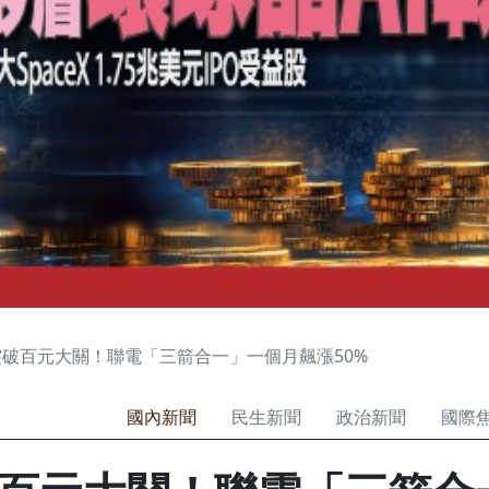
破百元大關！聯電「三箭合一」一個月飆漲50%
國內新聞
民生新聞
政治新聞
國際