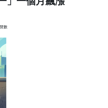
一」一個月飆漲
瀏覽數