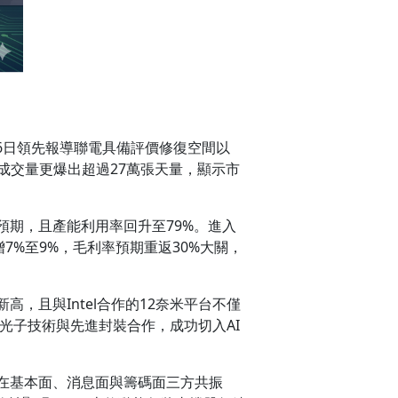
16日領先報導聯電具備評價修復空間以
關，成交量更爆出超過27萬張天量，顯示市
於預期，且產能利用率回升至79%。進入
增7%至9%，毛利率預期重返30%大關，
，且與Intel合作的12奈米平台不僅
光子技術與先進封裝合作，成功切入AI
，在基本面、消息面與籌碼面三方共振