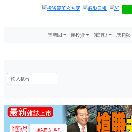
讀新聞
懂投資
聊理財
話趨勢