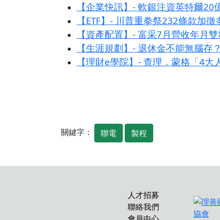
【企業快訊】- 軟銀注資英特爾20
【ETF】- 川普重拳祭232條款
【資產配置】- 富采7月營收年月雙
【生涯規劃】- 退休金不能無腦存
【理財e學院】- 查理．蒙格「4
關鍵字：
聯電
製程
人才招募
聯絡我們
會員中心