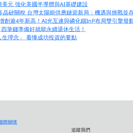
億美元 強化美國半導體與AI基礎建設
加徵多晶矽關稅 台灣太陽能供應鏈迎新局：機遇與挑戰並
增創逾4年新高！AI光互連與磷化銦InP布局雙引擎發
？四筆錢準備好就能永續退休生活！
大人生理念」 看懂成功投資的要點
追蹤我們