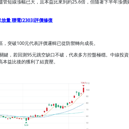
管短線漲幅已大，且本益比來到約25.6倍，但隨著下半年漲價
米放量 聯電(2303)評價修復
區，突破100元代表評價邏輯已從防禦轉向成長。
觀察關鍵，若回測95元跳空缺口不破，代表多方控盤極穩。中線投資
高本益比後的獲利了結賣壓。