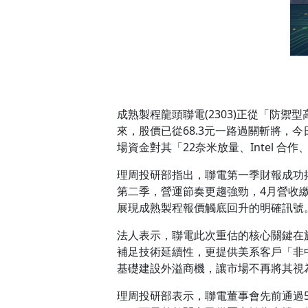
成熟製程龍頭聯電(2303)正從「防
來，股價已從68.3元一路過關斬將，今
場資金對其「22奈米放量、Intel 
理周投研部指出，聯電第一季財報成功揭示
第二季，營運節奏更趨強勁，4月營收繳出
展現成熟製程報價觸底回升的明確訊號
法人表示，聯電此次重估的核心關鍵在於
補足技術延續性，更提供美系客戶「非中
基礎建設外溢商機，讓市場不再將其視
理周投研部表示，聯電董事會先前通過5