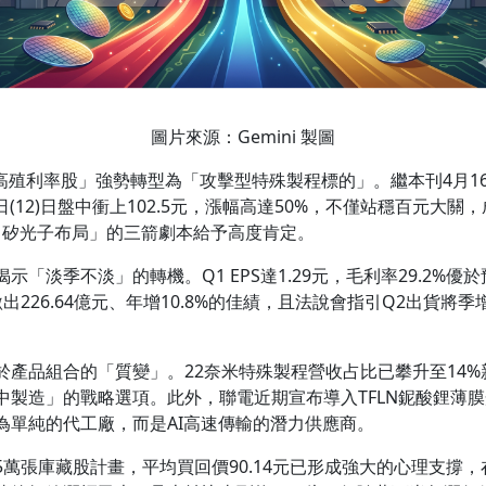
圖片來源：Gemini 製圖
禦型高殖利率股」強勢轉型為「攻擊型特殊製程標的」。繼本刊4月
日(12)日盤中衝上102.5元，漲幅高達50%，不僅站穩百元大
合作、矽光子布局」的三箭劇本給予高度肯定。
「淡季不淡」的轉機。Q1 EPS達1.29元，毛利率29.2%優
226.64億元、年增10.8%的佳績，且法說會指引Q2出貨將季
。
產品組合的「質變」。22奈米特殊製程營收占比已攀升至14%新高
製造」的戰略選項。此外，聯電近期宣布導入TFLN鈮酸鋰薄膜
為單純的代工廠，而是AI高速傳輸的潛力供應商。
萬張庫藏股計畫，平均買回價90.14元已形成強大的心理支撐