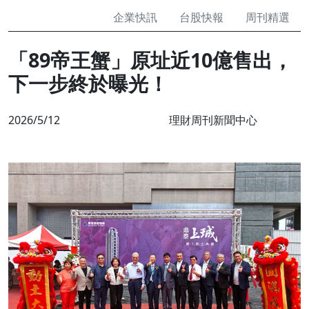
企業快訊
台股快報
周刊精選
「89帝王蟹」原址近10億售出，
下一步終於曝光！
2026/5/12
理財周刊新聞中心