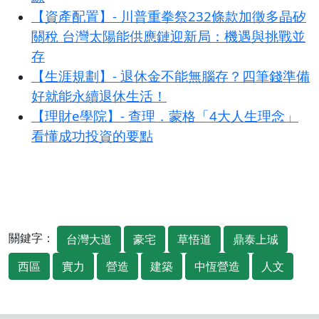
【資產配置】- 川普重拳祭232條款加徵多晶矽
關稅 台灣太陽能供應鏈迎新局：機遇與挑戰並
存
【生涯規劃】- 退休金不能無腦存？四筆錢準備
好就能永續退休生活！
【理財e學院】- 查理．蒙格「4大人生理念」
看懂成功投資的要點
關鍵字：
台灣大道
豪宅
草悟道
鼎泰上珹
西區
實力
營造
建築
中恆營造
人文