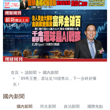
首頁
讀新聞
國內新聞
「89帝王蟹」原址近10億售出，下一步終於曝
光！
國內新聞
國內新聞
民生新聞
政治新聞
國際焦點