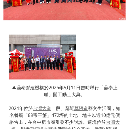
▲鼎泰營建機構於2026年5月11日吉時舉行「鼎泰上
珹」開工動土大典。
2024年位於
台灣大道
二段、鄰近
草悟道
藝文生活圈，知
名餐廳「89帝王蟹」472坪的土地，地主以近10億元價
格售出，在台中房市圈引發不少討論。這塊位於
台灣大
道
、鄰近
草悟道
文藝生活圈的核心基地，憑藉成熟機