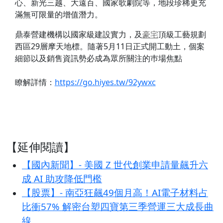
心、新光三越、大遠百、國家歌劇院等，地段珍稀更充
滿無可限量的增值潛力。
鼎泰營建機構以國家級建設實力，及
豪宅
頂級工藝規劃
西區29層摩天地標。隨著5月11日正式開工動土，個案
細節以及銷售資訊勢必成為眾所關注的巿場焦點
瞭解詳情：
https://go.hiyes.tw/92ywxc
【延伸閱讀】
【國內新聞】- 美國 Z 世代創業申請量飆升六
成 AI 助攻降低門檻
【股票】- 南亞狂飆49個月高！AI電子材料占
比衝57% 解密台塑四寶第三季營運三大成長曲
線