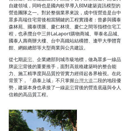
自建領域，同時也是國內較早導入BIM建築資訊模型的
營造團隊之一。對於整個業界來說，成中恆營造是台中
眾多高端住宅背後相當關鍵的工程實踐者：曾參與國泰
森林苑、國泰璞匯、慶仁林境、慶仁之間等指標住宅工
程，也承攬台中三井LaLaport購物商城、華泰名品城、
國泰人壽商辦大樓、台中高鐵站結構體、逢甲大學體育
館、網銀總部等大型商業與公共建設。
從七期
豪宅
、企業總部到城市級地標，做為眾多一線品
牌
豪宅
背後的重要推手，面對高規格建築時的整合能
力、施工精準度與品質控管實力經得起各界檢視。在此
背景下，「鼎泰上珹」不只掌握
台灣大道
二段的地段優
勢，建築本身也承接了一線
豪宅
背後的營造底蘊與令人
信賴的高品質工程。