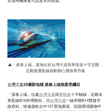
在這時機推案可說是水到渠成。
▲「鼎泰上珹」基地位於台灣大道與草悟道十字交匯，
近鄰捷運藍線啟動都心價值再升級
台灣大道
29
層新地標
鼎泰上珹推案受矚目
「鼎泰上珹」位處
台灣大道
與
草悟道
十字軸線，近鄰未
來藍線B16科博館站，沿
台灣大道
一線串聯B14雙捷市
政府站，快速接軌台中101置地廣場、冠德環球購物中