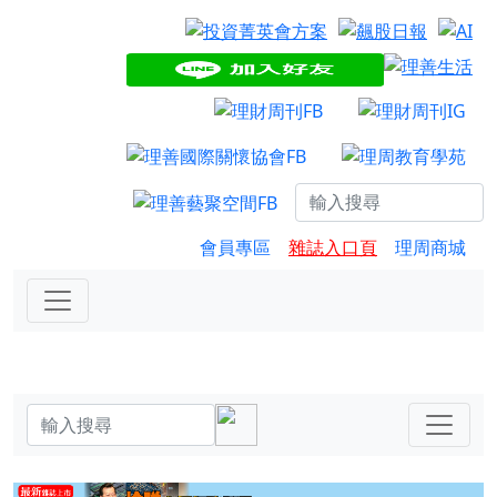
會員專區
雜誌入口頁
理周商城