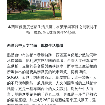
▲西區低密度悠然生活尺度，在繁華與寧靜之間取得平
衡，成為現代城市居住的顯學。
西區台中人文門面，風格生活場域
盤點台中市的都市發展軌跡，西區至今仍是少數能同時
承接繁華、便利與質感品味的區域。
台灣大道
作為城市
主動脈，支撐的是交通與商務效率；而
草悟道
生活軸線
所延伸出的是更具辨識度的城市氣質。從科博館、
SOGO、金典，到洲際酒店、蔦屋書店，這一帶吸引人
的不只便利機能，兼具綠意、人文與國際感的上城都會
風情，更是一種專屬台中的人文識別。對於台中人而
言，即將進場銷售的「鼎泰上珹」更像是一座早已熟稔
的榮耀座標。加上4月26日捷運藍線迎來正式動工，選