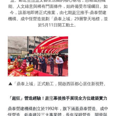
能、人文綠意與稀有門面條件，始終備受市場矚目。如
今，該基地即將正式推案，由七期
豪宅
推手-鼎泰營建
機構、成中恆營造規劃「鼎泰上珹」29層擎天地標，並
於5月11日開工動土。
▲「鼎泰上珹」正式動工，開啟西區都心居住新視野。
「
超狂
」
營造經驗！
豪宅
幕後推手展現全方位建築實力
鼎泰營建機構創立於1992年，旗下涵蓋鼎泰營造、成中
恆營造、鉅泰建設三大事業體，長年深耕營造、開發與