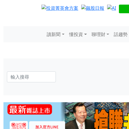
讀新聞
懂投資
聊理財
話趨勢