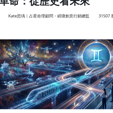
革命：從歷史看未來
Kate思瑀｜占星命理顧問・岄瑭創意行銷總監
31507