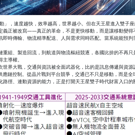
移動」，速度越快，效率越高，世界越小。但在天王星進入雙子
定義正被改寫——真正的革命，不是更快移動，而是讓移動變得
訊即時傳輸、物流精準配送、人與需求同時匹配。當系統能預判需
鏈重組、製造回流，到航道與物流樞紐競逐，各國比拚的不再只
得主導權。
次世界大戰，交通與資訊被全面武器化，比的是訊息傳遞與資源
與供應鏈控制。從晶片戰到平台競爭，交通已不只是移動，而是全
化路徑、連動資源的能力，正是打開天王星雙子時代財富入口的