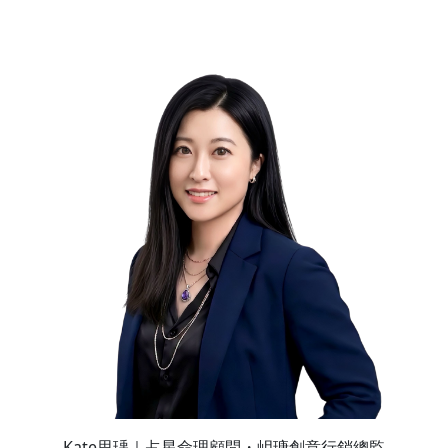
Kate思瑀｜占星命理顧問・岄瑭創意行銷總監