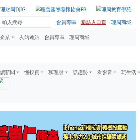
會員專區
雜誌入口頁
理周商城
企業
友站連結
會員專區
理周商城
讀新聞
懂投資
聊理財
話趨勢
看影音
玩生活