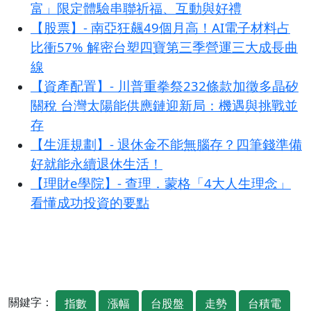
富」限定體驗串聯祈福、互動與好禮
【股票】- 南亞狂飆49個月高！AI電子材料占
比衝57% 解密台塑四寶第三季營運三大成長曲
線
【資產配置】- 川普重拳祭232條款加徵多晶矽
關稅 台灣太陽能供應鏈迎新局：機遇與挑戰並
存
【生涯規劃】- 退休金不能無腦存？四筆錢準備
好就能永續退休生活！
【理財e學院】- 查理．蒙格「4大人生理念」
看懂成功投資的要點
關鍵字：
指數
漲幅
台股盤
走勢
台積電