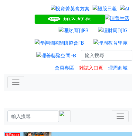
會員專區
雜誌入口頁
理周商城