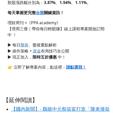
類股漲跌幅分別為：
3.87%
、
1.94%
、
1.11%
。
每天掌握更完整
台股
關鍵資訊！
理財周刊 ×《PPA academy》
【理周三傑｜帶你每日輕鬆賺】線上課程專案開放訂閱
中 ！
► 每日
盤前
、盤後重點解析
► 操作策略 +
資金
布局技巧全公開
► 現正加入，
限時五折優惠
中！
👉 立即了解專案內容，點這裡：
請點選我！
【延伸閱讀】
【國內新聞】- 鷄籠中元祭益富打造「隆來接益