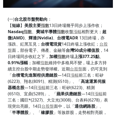
(一)
台北股市盤勢動向
：
【
短線
】
美股主要
指數
13日終場幾乎同步上漲作收；
Nasdaq
指數
、
費城半導體
指數
收盤
漲幅
相對更大；
超
微
(AMD)
、
輝
達(Nvidia)
、
台積電
ADR
13日終場，亦
漲跌、紅黑互見；
台積電現貨
14日終場上漲收紅；
台股
盤
面，部份電子、傳產、金融等
台灣
50
成分權值股
，14
日終場同步收紅之下，
加權
指數
終場
上漲377.25
點
、
0.91%
漲
幅
；加權
指數
維持中多格局不變，場上多方持
續主控台股中期走勢發球權。近期
台股盤
面，仍可見到
「
台積電先進製程供應鏈股
—14日
漲幅
前三名：旺矽
(6223)、翔名(8091)、精測(6510)」、「
高速運算伺服
器概念股
—14日
漲幅
前三名：旺矽(6223)、精測
(6510)、宜鼎(5289)」、「
蘋果供應鏈股
—14日
漲幅
前
三名：國巨*(2327)、大立光(3008)、台表科(6278)」表
現突出亮眼。14日
台股盤
面中，以「
通信網路股
」、
「
半導體股
」、「
橡膠股
」等族群股，走勢相對亮眼，