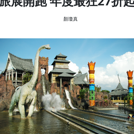
旅展開跑 年度最狂27折
顏瓊真