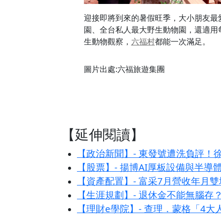
迎接即將到來的暑假旺季，大小朋友最
園、全台私人最大野生動物園，還適用
生動物觀察，
六福村
都能一次滿足。
圖片出處:六福旅遊集團
【延伸閱讀】
【政治新聞】- 東發號遭洗負評
【股票】- 揚博AI厚板設備與半導
【資產配置】- 富采7月營收年月雙
【生涯規劃】- 退休金不能無腦存
【理財e學院】- 查理．蒙格「4