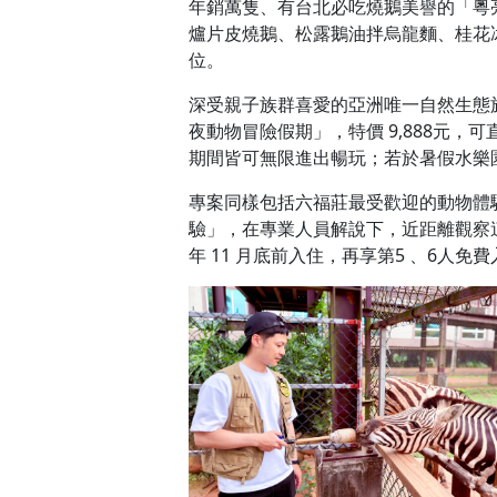
年銷萬隻、有台北必吃燒鵝美譽的「粵
爐片皮燒鵝、松露鵝油拌烏龍麵、桂花
位。
深受親子族群喜愛的亞洲唯一自然生態旅
夜動物冒險假期」，特價 9,888元
期間皆可無限進出暢玩；若於暑假水樂
專案同樣包括六福莊最受歡迎的動物體
驗」，在專業人員解說下，近距離觀察這
年 11 月底前入住，再享第5 、6人