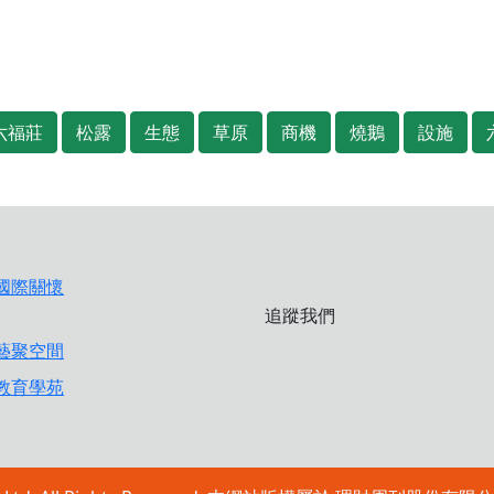
六福莊
松露
生態
草原
商機
燒鵝
設施
追蹤我們