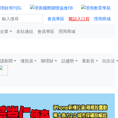
會員專區
雜誌入口頁
理周商城
企業
友站連結
會員專區
理周商城
讀新聞
懂投資
聊理財
話趨勢
看影音
玩生活