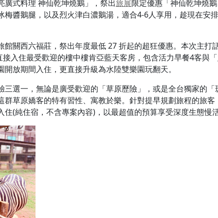
亮廣式料理 神仙乾坤燒鵝」，祭出
旅展
限定優惠「神仙乾坤燒鵝四
冰梅醬鵝腿，以及烈火津白濃鵝湯，適合4-6人享用，趁現在安
館關西六福莊，祭出年度最低 27 折起的超狂優惠。本次主打話
，可直接入住最受歡迎的樓中樓肯亞藍天客房，包含活力早餐4客與「
園開放期間入住，更直接升級為水陸雙樂園玩翻天。
驗三選一，無論是廣受歡迎的「草原歷險」，或是全台獨家的「
群草原嬌客的特有習性、寓教於樂。針對提早規劃旅程的旅客，六
免費入住(純住宿，不含專案內容)，以最超值的預算享受深度生態慢