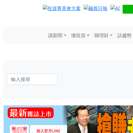
讀新聞
懂投資
聊理財
話趨勢