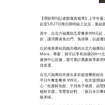
【理財周刊記者顏瓊真報導】上半年最
起至5月27日推出限時線上
旅展
，集結
其中，台北六福萬怡五星餐券999元起
折，讓消費者免出門、免排隊，以超優
位於南港車站四鐵共構的台北六福萬怡
More」專案，就可以享有加價200++
健身中心設施，還可累計萬豪旅享家房
佳首選。
台北六福萬怡亦推出多款超值餐飲組合
平日午餐套餐券 999元」，包含溫
心「松露鮮魚餃、干貝魚子燒賣、晶瑩
楊枝甘露」等豐富好料。「敘日全日餐廳自
級美味。