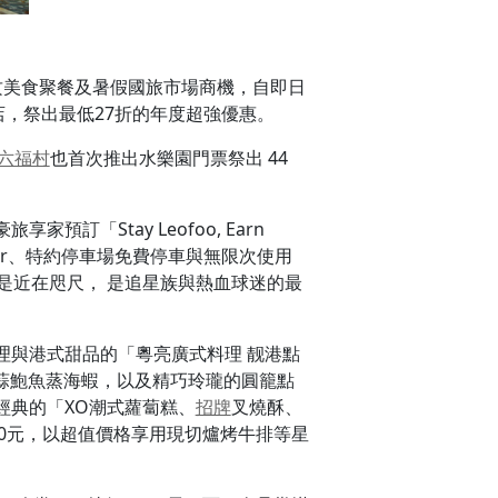
搶攻美食聚餐及暑假國旅市場商機，自即日
，祭出最低27折的年度超強優惠。
六福村
也首次推出水樂園門票祭出 44
家預訂「Stay Leofoo, Earn
 bar、特約停車場免費停車與無限次使用
是近在咫尺， 是追星族與熱血球迷的最
理與港式甜品的「粵亮廣式料理 靓港點
香蒜鮑魚蒸海蝦，以及精巧玲瓏的圓籠點
經典的「XO潮式蘿蔔糕、
招牌
叉燒酥、
850元，以超值價格享用現切爐烤牛排等星