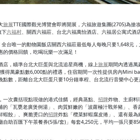
大
旅展
TTE國際觀光博覽會即將開展，六福旅遊集團(2705)為
旗下
六福村
、關西六福莊、台北六福萬怡酒店、六福居公寓式酒店
，全台唯一的動物園飯店關西六福莊最低每人每晚只要1,648元，
惠的價格回饋，吃喝玩樂一次滿足！
酒店，瞄準台北大巨蛋與北流追星商機，線上
旅展
期間內透過萬豪旅享
元獲得萬豪點數6,000點的禮遇，住宿期間一次性提供房內Mini
晚點數，距離台北大巨蛋只要10分鐘車程、台北流行音樂中心更
，一次囊括現點現做的港式佳餚，經典蒸點、
招牌
炸物、主廚料
潤滋補的「瓦甕老廣煲例湯」、肉質鮮嫩的「波蘿極汁戰斧豬」、
鮮蝦餃」、爽脆燙口的
招牌
炸點「欖菜鮮蝦腐皮捲」、還有最為
助百匯下午茶餐券(5張/套)」每套4,250元，平均一張只要