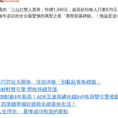
愛的「
六福村
雙人票券」特價1,340元，超高折扣每人只要670
每年必訪的全台最驚悚的萬聖之夜「萬聖節墓碑鎮」！無論是追
！徐巧芯扯大罷免 沈伯洋嗆「別亂貼青鳥標籤」
體材料雙引擎 營收持續升溫
增創逾4年新高！AI光互連與磷化銦InP布局雙引擎發
？四筆錢準備好就能永續退休生活！
大人生理念」 看懂成功投資的要點