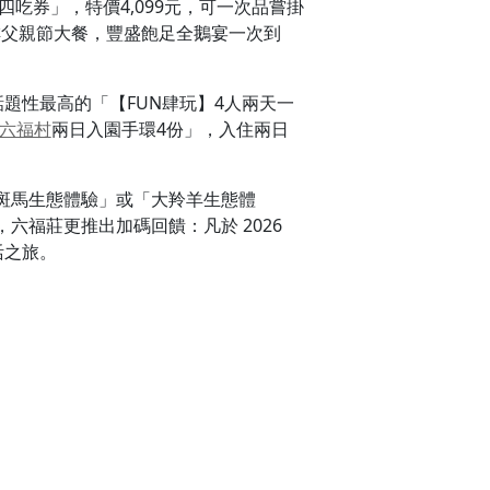
吃券」，特價4,099元，可一次品嘗掛
排父親節大餐，豐盛飽足全鵝宴一次到
題性最高的「【FUN肆玩】4人兩天一
六福村
兩日入園手環4份」，入住兩日
斑馬生態體驗」或「大羚羊生態體
福莊更推出加碼回饋：凡於 2026
活之旅。