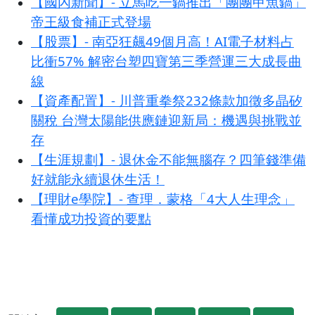
【國內新聞】- 立馬吃一鍋推出「團團甲魚鍋」
帝王級食補正式登場
【股票】- 南亞狂飆49個月高！AI電子材料占
比衝57% 解密台塑四寶第三季營運三大成長曲
線
【資產配置】- 川普重拳祭232條款加徵多晶矽
關稅 台灣太陽能供應鏈迎新局：機遇與挑戰並
存
【生涯規劃】- 退休金不能無腦存？四筆錢準備
好就能永續退休生活！
【理財e學院】- 查理．蒙格「4大人生理念」
看懂成功投資的要點