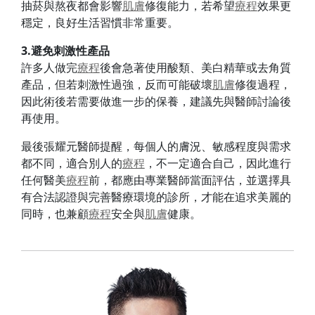
抽菸與熬夜都會影響
肌膚
修復能力，若希望
療程
效果更
穩定，良好生活習慣非常重要。
3.避免刺激性產品
許多人做完
療程
後會急著使用酸類、美白精華或去角質
產品，但若刺激性過強，反而可能破壞
肌膚
修復過程，
因此術後若需要做進一步的保養，建議先與醫師討論後
再使用。
最後張耀元醫師提醒，每個人的膚況、敏感程度與需求
都不同，適合別人的
療程
，不一定適合自己，因此進行
任何醫美
療程
前，都應由專業醫師當面評估，並選擇具
有合法認證與完善醫療環境的診所，才能在追求美麗的
同時，也兼顧
療程
安全與
肌膚
健康。