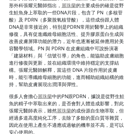
形外科張耀元醫師指出，
麗珠蘭
的主要成份的確是從野
生鮭魚身上萃取的一些DNA片段，包含了 PN（多核苷
酸）及 PDRN（多聚脫氧核苷酸），這些成份跟人體
DNA是非常接近的，特別是PDRN常用於醫學上的組織
修復，具有促進纖維母細胞活性、提升膠原蛋白生成與
改善皮膚屏障功能的潛力，近年也逐漸被延伸應用於美
容醫學領域。PN 與 PDRN 在皮膚組織中可說扮演著
「建築材料」與「信號引導」的角色，能協助皮膚細胞
進行修復與更新，並在組織環境中維持穩定的支撐結
構。張耀元醫師解釋，當這些 DNA 片段作用於皮膚
時，能引導纖維母細胞的功能，進而輔助組織結構的維
持，幫助皮膚展現出潤澤與彈性。
很多人會擔心
麗珠蘭
中的PN跟PDRN，據說是從野生鮭
魚的精子中萃取出來的，是否會對人體造成影響，對此
張耀元醫師表示，雖然
麗珠蘭
的成份源自生物萃取，但
經過多道高度純化工序，去除了多餘的蛋白質等雜質，
因此在使用上產生不適應或過敏的機率並不高，是可以
安心使用的。