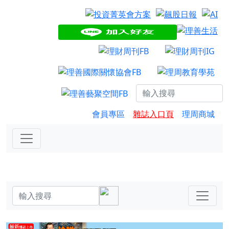
會員專區
雜誌入口頁
理周商城