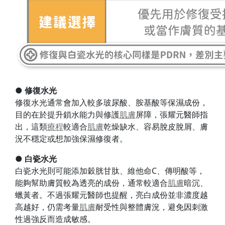
● 修復水光
修復水光通常會加入較多玻尿酸、胺基酸等保濕成份，
目的在於提升鎖水能力與修護
肌膚
屏障，張耀元醫師指
出，這類
療程
較適合
肌膚
乾燥缺水、容易脫皮脫屑、膚
況不穩定或想加強保濕修復者。
● 白瓷水光
白瓷水光則可能添加穀胱甘肽、維他命C、傳明酸等，
能夠幫助膚質較為透亮的成份，通常較適合
肌膚
暗沉、
蠟黃者。不過張耀元醫師也提醒，亮白成份並非濃度越
高越好，仍需考量
肌膚
耐受性與整體膚況，避免因刺激
性過強反而造成敏感。