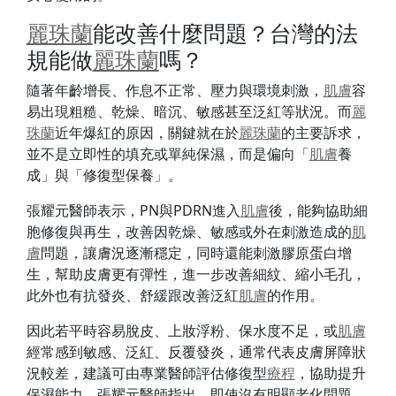
麗珠蘭
能改善什麼問題？台灣的法
規能做
麗珠蘭
嗎？
隨著年齡增長、作息不正常、壓力與環境刺激，
肌膚
容
易出現粗糙、乾燥、暗沉、敏感甚至泛紅等狀況。而
麗
珠蘭
近年爆紅的原因，關鍵就在於
麗珠蘭
的主要訴求，
並不是立即性的填充或單純保濕，而是偏向「
肌膚
養
成」與「修復型保養」。
張耀元醫師表示，PN與PDRN進入
肌膚
後，能夠協助細
胞修復與再生，改善因乾燥、敏感或外在刺激造成的
肌
膚
問題，讓膚況逐漸穩定，同時還能刺激膠原蛋白增
生，幫助皮膚更有彈性，進一步改善細紋、縮小毛孔，
此外也有抗發炎、舒緩跟改善泛紅
肌膚
的作用。
因此若平時容易脫皮、上妝浮粉、保水度不足，或
肌膚
經常感到敏感、泛紅、反覆發炎，通常代表皮膚屏障狀
況較差，建議可由專業醫師評估修復型
療程
，協助提升
保濕能力。張耀元醫師指出，即使沒有明顯老化問題，