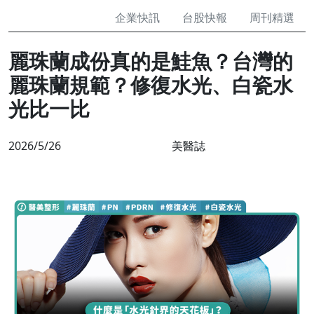
企業快訊
台股快報
周刊精選
麗珠蘭成份真的是鮭魚？台灣的
麗珠蘭規範？修復水光、白瓷水
光比一比
2026/5/26
美醫誌