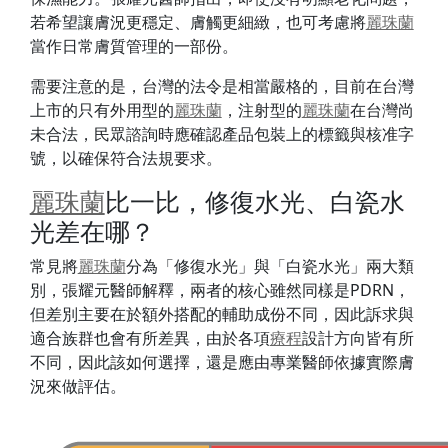
若希望讓膚況更穩定、膚觸更細緻，也可考慮將
麗珠蘭
當作日常膚質管理的一部份。
需要注意的是，台灣的法令是相當嚴格的，目前在台灣
上市的只有外用型的
麗珠蘭
，注射型的
麗珠蘭
在台灣尚
未合法，民眾諮詢時應確認產品包裝上的標籤與核准字
號，以確保符合法規要求。
麗珠蘭
比一比，修復水光、白瓷水
光差在哪？
常見將
麗珠蘭
分為「修復水光」與「白瓷水光」兩大類
別，張耀元醫師解釋，兩者的核心雖然同樣是PDRN，
但差別主要在於額外搭配的輔助成份不同，因此訴求與
適合族群也會有所差異，由於各項
療程
設計方向皆有所
不同，因此該如何選擇，還是應由專業醫師依據實際膚
況來做評估。