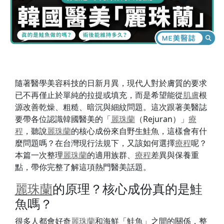
隨著醫學美容科技的日新月異，現代人對於膚質的要求
已不再僅止於單純的拉提或填充，而是希望能從
肌膚
根
源改善乾燥、粗糙、暗沉與細紋問題。這次跟著美醫誌
要帶各位認識韓國醫美的「
麗珠蘭
（Rejuran）」
療
程
，聽說
麗珠蘭
的核心成份來自野生鮭魚，這樣會有什
麼問題嗎？在台灣現行法規下，又該如何選擇
療程
呢？
本篇一次整理
麗珠蘭
的適用族群、
療程
差異與保養重
點，帶你完整了解這項熱門醫美話題。
麗珠蘭
的原理？核心成份真的是鮭
魚嗎？
很多人都會好奇
麗珠蘭
和海鮮「鮭魚」之間的關係，整