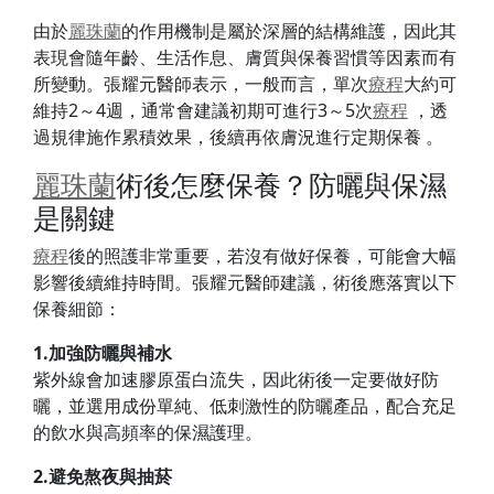
由於
麗珠蘭
的作用機制是屬於深層的結構維護，因此其
表現會隨年齡、生活作息、膚質與保養習慣等因素而有
所變動。張耀元醫師表示，一般而言，單次
療程
大約可
維持2～4週，通常會建議初期可進行3～5次
療程
，透
過規律施作累積效果，後續再依膚況進行定期保養 。
麗珠蘭
術後怎麼保養？防曬與保濕
是關鍵
療程
後的照護非常重要，若沒有做好保養，可能會大幅
影響後續維持時間。張耀元醫師建議，術後應落實以下
保養細節：
1.加強防曬與補水
紫外線會加速膠原蛋白流失，因此術後一定要做好防
曬，並選用成份單純、低刺激性的防曬產品，配合充足
的飲水與高頻率的保濕護理。
2.避免熬夜與抽菸