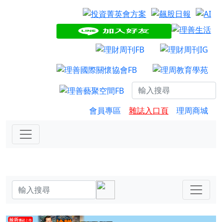
會員專區
雜誌入口頁
理周商城