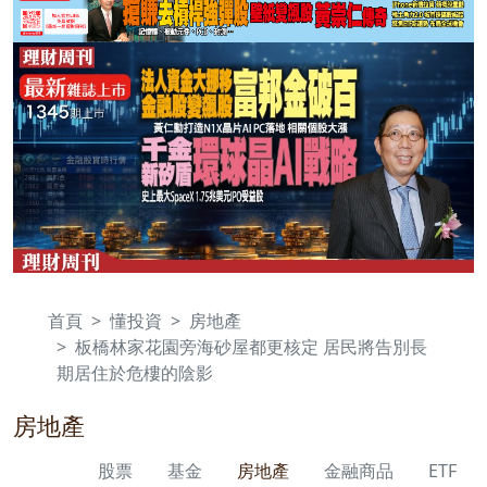
首頁
懂投資
房地產
板橋林家花園旁海砂屋都更核定 居民將告別長
期居住於危樓的陰影
房地產
股票
基金
房地產
金融商品
ETF