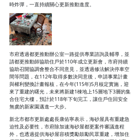
時炸彈，一直持續關心更新推動進度。
市府透過都更推動辦公室一路提供專業諮詢及輔導，並
請都更推動師協助住戶於
110
年成立更新會，市府持續
協助召開協調會整合不同意見，並透過修法解決停車空
間等問題，在112年取得多數決同意後，申請事業計畫
與權利變換計畫報核，在今年(115年)5月核定實施，迎
來了重建的曙光，未來將新建1棟地上15層地下3層的集
合住宅大樓，預計於118年下旬完工，讓住戶住回安全
無虞的新家園邁進一大步。
新北市都市更新處處長康佑寧表示，海砂屋具有重建急
迫性及必要性，市府除加速海砂屋都更案件審議進程
外，也透過提供海砂屋容積獎勵鼓勵民眾重建，增加住