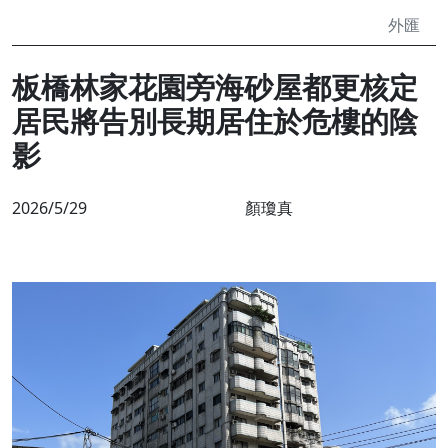
外匯
板橋林家花園旁海砂屋都更核定
居民將告別長期居住於危樓的陰
影
2026/5/29
顏瓊真