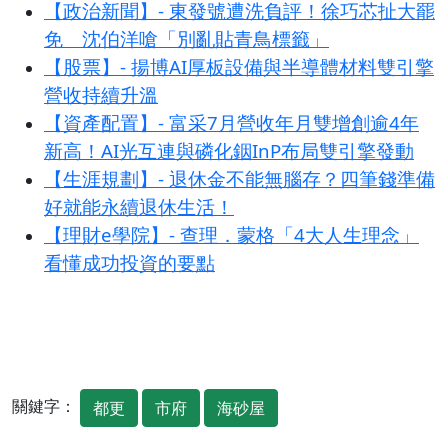
【政治新聞】- 東發號遭洗負評！徐巧芯扯大罷
免 沈伯洋嗆「別亂貼青鳥標籤」
【股票】- 揚博AI厚板設備與半導體材料雙引擎
營收持續升溫
【資產配置】- 富采7月營收年月雙增創逾4年
新高！AI光互連與磷化銦InP布局雙引擎發動
【生涯規劃】- 退休金不能無腦存？四筆錢準備
好就能永續退休生活！
【理財e學院】- 查理．蒙格「4大人生理念」
看懂成功投資的要點
關鍵字：
都更
市府
海砂屋