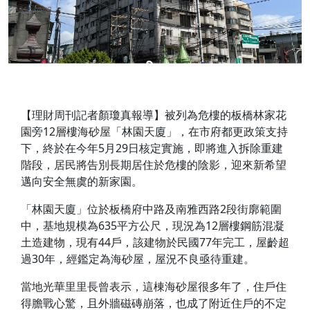
【理財周刊記者顏瓊真報導】被列為危樓的板橋林家花
園旁12層樓海砂屋「林園天廈」，在市府都更政策支持
下，終於在今年5月29日核定實施，即將進入拆除重建
階段，居民將告別長期居住於危樓的陰影，迎來新希望
邁向安全無虞的新家園。
「林園天廈」位於板橋府中路及南雅西路2段街廓範圍
中，基地規模為635平方公尺，現況為12層樓鋼筋混凝
土造建物，現有44戶，該建物於民國77年完工，屋齡超
過30年，經鑑定為海砂屋，屋況不良亟待重建。
當地光華里里長曾表示，這棟海砂屋很多年了，住戶住
得膽戰心驚，且外牆磁磚崩落，也成了附近住戶的不定