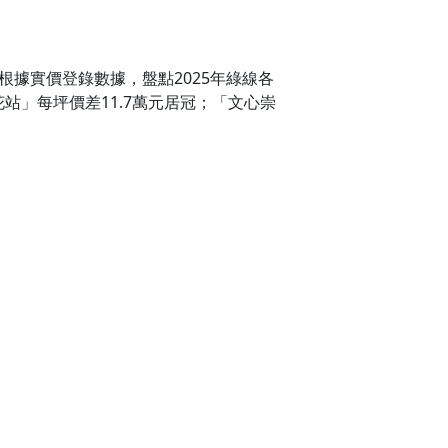
根據實價登錄數據，盤點2025年綠線各
站」每坪價差11.7萬元居冠；「文心崇