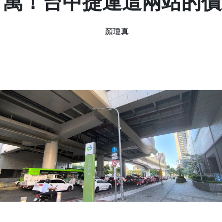
百萬！台中捷運這兩站的
顏瓊真