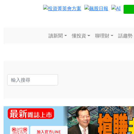
讀新聞
懂投資
聊理財
話趨勢