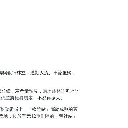
牌與銀行林立，通勤人流、車流匯聚，
3分鐘，若考量預算，
購屋族
將往每坪平
站價差將維持穩定、不易再擴大。
長黎政彥指出，「松竹站」屬於成熟的舊
反地，位於單元12
重劃區
的「舊社站」