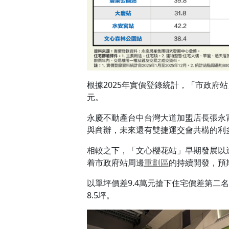
根據2025年實價登錄統計，「市政府站
元。
永慶不動產台中台灣大道加盟店長張永
與商辦，未來還有雙捷運交會共構的利
相較之下，「文心櫻花站」早期發展以
着市政府站周邊
重劃區
的持續開發，預
以單坪價差9.4萬元搶下住宅價差第二
8.5坪。