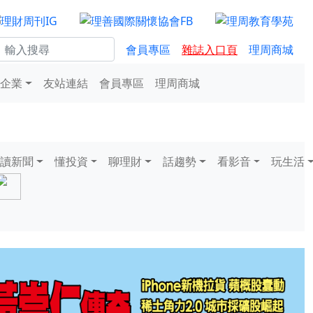
會員專區
雜誌入口頁
理周商城
企業
友站連結
會員專區
理周商城
讀新聞
懂投資
聊理財
話趨勢
看影音
玩生活