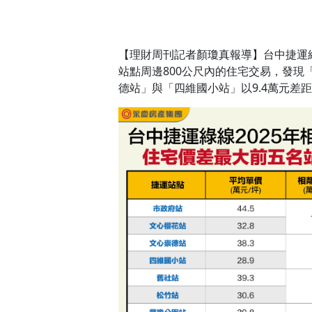
【理財周刊記者顏瓊真報導】台中捷運綠
站點周邊800公尺內的住宅交易，發現
德站」與「四維國小站」以9.4萬元差