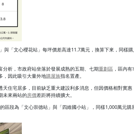
」與「文心櫻花站」每坪價差高達11.7萬元，換算下來，同樣購
富分析，市政府站坐落於發展成熟的五期、七期
重劃區
，區內有
多，因此吸引大量外地
購屋族
指名置產。
透天住宅居多，目前缺乏重大建設利多消息，但因價格相對實惠
期未來兩站的
房價
差距將持續擴大。
名的區段為「文心崇德站」與「四維國小站」，同樣1,000萬元