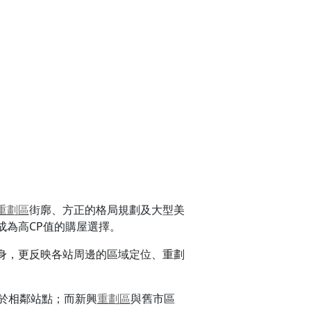
重劃區
街廓、方正的格局規劃及大型美
成為高CP值的購屋選擇。
身，更反映各站周邊的區域定位、重劃
於相鄰站點；而新興
重劃區
與舊市區