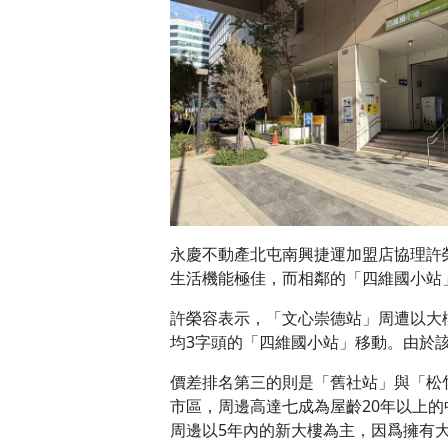
永慶不動產北屯南興捷運加盟店協理許
生活機能極佳，而相鄰的「四維國小站
許榮容表示，「文心崇德站」周遭以大
均3字頭的「四維國小站」移動。由於
價差排名第三的則是「舊社站」與「松
市區，周邊高達七成為屋齡20年以上
周邊以5年內的新大樓為主，因爲擁有