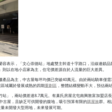
榮容表示，「文心崇德站」地處雙主幹道十字路口，沿線連鎖品
」則以在地小店家為主，住宅價差源自於人流量的巨大差異。
樓產品為主，中古屋每坪均價已突破40萬元。由於兩站騎車僅需
該區域屬於發展成熟的四期
重劃區
，整體結構變動不大，預估兩
竹站」，兩站價差達8.7萬元。有巢氏房屋北屯南興敦富加盟店
的中古屋，且缺乏可供開發的腹地，吸引預算有限的
購屋族
群。相
大量未開發大型用地，未來發展可期。