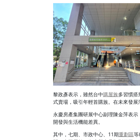
黎政彥表示，雖然台中
購屋族
多習慣搭
式賣場，吸引年輕首購族。在未來發展
永慶房產集團研展中心副理陳金萍表示
開發與生活機能差異。
其中，七期、市政中心、11期
重劃區
等