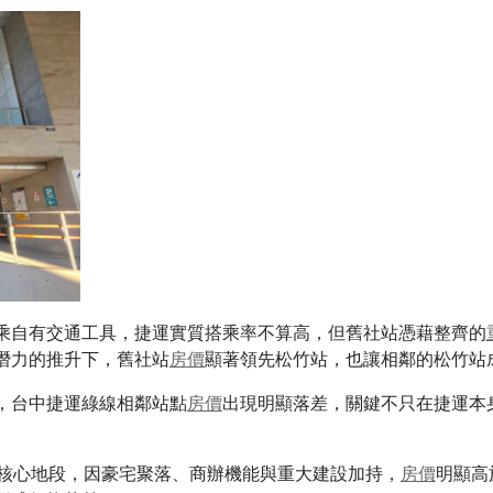
乘自有交通工具，捷運實質搭乘率不算高，但舊社站憑藉整齊的
潛力的推升下，舊社站
房價
顯著領先松竹站，也讓相鄰的松竹站
，台中捷運綠線相鄰站點
房價
出現明顯落差，關鍵不只在捷運本
核心地段，因豪宅聚落、商辦機能與重大建設加持，
房價
明顯高