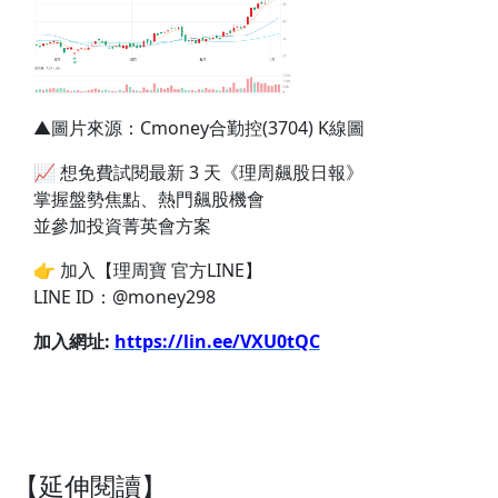
▲圖片來源：Cmoney合勤控(3704) K線圖
📈 想免費試閱最新 3 天《理周飆股日報》
掌握盤勢焦點、熱門飆股機會
並參加投資菁英會方案
👉 加入【理周寶 官方LINE】
LINE ID：@money298
加入網址:
https://lin.ee/VXU0tQC
【延伸閱讀】