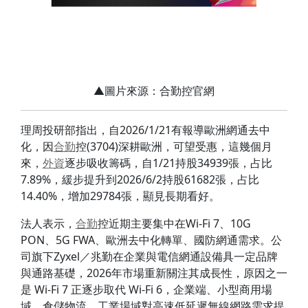
▲圖片來源：合勤控官網
理周投研部指出，自2026/1/21有報導歐洲網通去中
化，因
合勤
控(3704)深耕歐洲，可望受惠，這幾個月
來，
外資
逐步吸收籌碼，自1/21持股34939張，占比
7.89%，緩步提升到2026/6/2持股61682張，占比
14.40%，增加29784張，顯見長期看好。
法人表示，
合勤
控近期主要集中在Wi-Fi 7、10G
PON、5G FWA、歐洲去中化轉單、國防網通需求。公
司旗下Zyxel／兆勤在企業與電信網通設備具一定品牌
與通路基礎，2026年市場重新關注其成長性，原因之一
是 Wi-Fi 7 正逐步取代 Wi-Fi 6，企業端、小型商用場
域、倉儲物流、工業場域對高速低延遲無線網路需求提