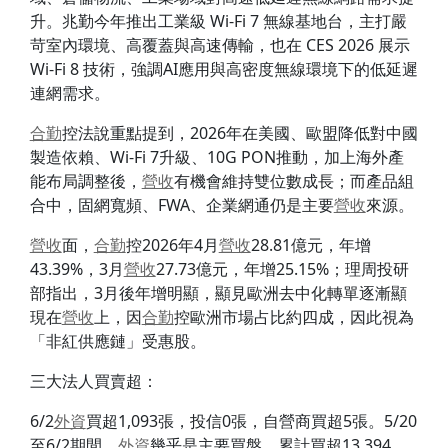
升。兆勤今年推出工業級 Wi-Fi 7 無線基地台，主打嚴
苛室內環境、高覆蓋與高速傳輸，也在 CES 2026 展示
Wi-Fi 8 技術，強調AI應用與高密度無線環境下的低延遲
連網需求。
合勤
控法說重點提到，2026年在美國、歐盟降低對中國
製造依賴、Wi-Fi 7升級、10G PON推動，加上海外產
能布局調整後，
營收
有機會維持雙位數成長；而產品組
合中，固網寬頻、FWA、企業網通仍是主要
營收
來源。
營收
面，
合勤
控2026年4月
營收
28.81億元，年增
43.39%，3月
營收
27.73億元，年增25.15%；理周投研
部指出，3月後年增明顯，顯見歐洲去中化轉單逐漸顯
現在
營收
上，因
合勤
控歐洲市場占比約四成，因此視為
「非紅供應鏈」受惠股。
三大法人買賣超：
6/2
外資
買超1,093張，投信0張，自營商買超5張。5/20
至6/2期間，
外資
幾乎是主要買盤，累計買超13,394