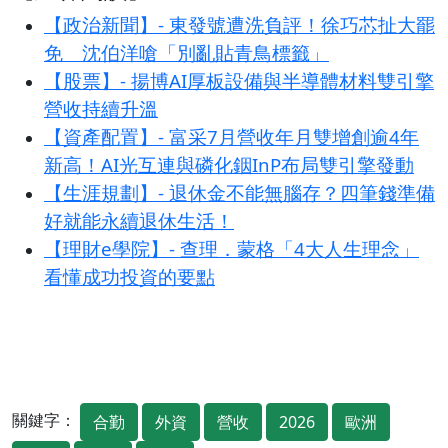
【政治新聞】- 東發號遭洗負評！徐巧芯扯大罷
免 沈伯洋嗆「別亂貼青鳥標籤」
【股票】- 揚博AI厚板設備與半導體材料雙引擎
營收持續升溫
【資產配置】- 富采7月營收年月雙增創逾4年
新高！AI光互連與磷化銦InP布局雙引擎發動
【生涯規劃】- 退休金不能無腦存？四筆錢準備
好就能永續退休生活！
【理財e學院】- 查理．蒙格「4大人生理念」
看懂成功投資的要點
關鍵字：
合勤
外資
營收
2026
歐洲