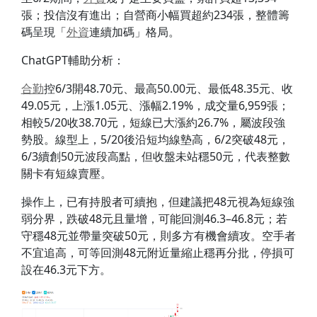
張；投信沒有進出；自營商小幅買超約234張，整體籌
碼呈現「
外資
連續加碼」格局。
ChatGPT輔助分析：
合勤
控6/3開48.70元、最高50.00元、最低48.35元、收
49.05元，上漲1.05元、漲幅2.19%，成交量6,959張；
相較5/20收38.70元，短線已大漲約26.7%，屬波段強
勢股。線型上，5/20後沿短均線墊高，6/2突破48元，
6/3續創50元波段高點，但收盤未站穩50元，代表整數
關卡有短線賣壓。
操作上，已有持股者可續抱，但建議把48元視為短線強
弱分界，跌破48元且量增，可能回測46.3–46.8元；若
守穩48元並帶量突破50元，則多方有機會續攻。空手者
不宜追高，可等回測48元附近量縮止穩再分批，停損可
設在46.3元下方。