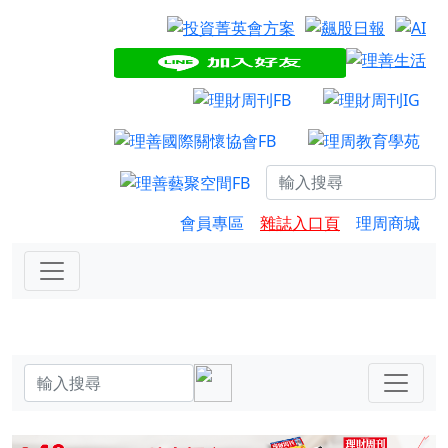
會員專區
雜誌入口頁
理周商城