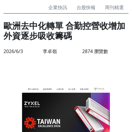
企業快訊
台股快報
周刊精選
歐洲去中化轉單 合勤控營收增加
外資逐步吸收籌碼
2026/6/3
李卓嶺
2874 瀏覽數