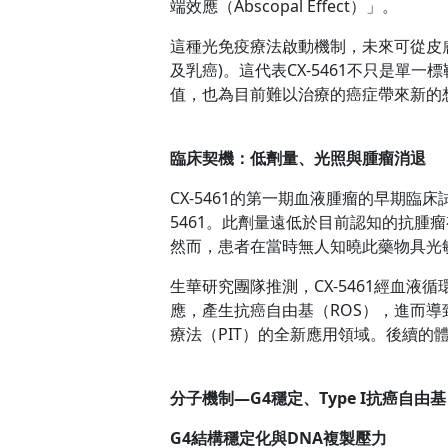
端效應（Abscopal Effect）」。
這種光免疫療法啟動機制，未來可從皮膚
及乳癌)。這代表CX-5461不只是
值，也為目前難以治療的癌症帶來新的
臨床契機：低劑量、光照與腫瘤消退
CX-5461的第一期血液腫瘤的早期臨床
5461。此劑量遠低於目前認知的抗
然而，患者在當時無人知曉此藥物具光
生華研究團隊推測，CX-5461經血
應，產生抗癌自由基（ROS），進而導致
療法（PIT）的全新應用領域。後續的
分子機制—G4
穩定、Type I
抗癌自由基
G4
結構穩定化與DNA
複製壓力