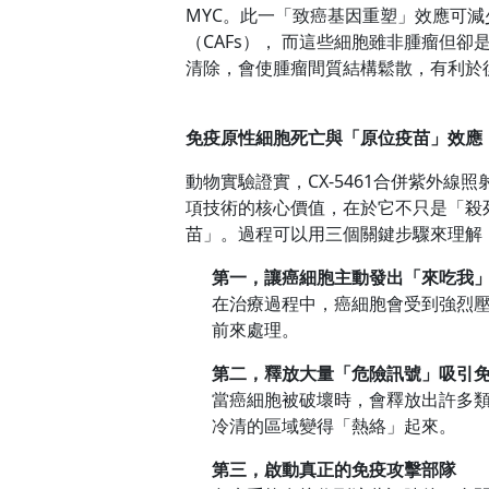
MYC。此一「致癌基因重塑」效應可
（CAFs）， 而這些細胞雖非腫瘤但
清除，會使腫瘤間質結構鬆散，有利於
免疫原性細胞死亡與「原位疫苗」效應
動物實驗證實，CX-5461合併紫外
項技術的核心價值，在於它不只是「殺
苗」。過程可以用三個關鍵步驟來理解
第一，讓癌細胞主動發出「來吃我
在治療過程中，癌細胞會受到強烈
前來處理。
第二，釋放大量「危險訊號」吸引
當癌細胞被破壞時，會釋放出許多
冷清的區域變得「熱絡」起來。
第三，啟動真正的免疫攻擊部隊