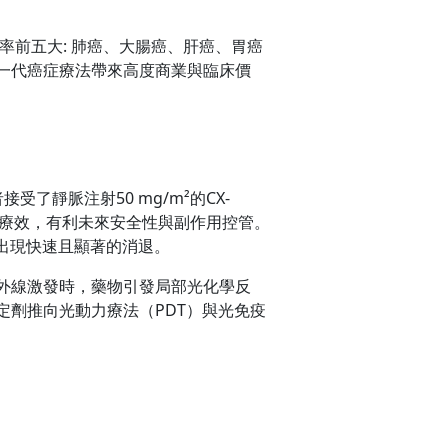
前五大: 肺癌、大腸癌、肝癌、胃癌
下一代癌症療法帶來高度商業與臨床價
了靜脈注射50 mg/m²的CX-
著療效，有利未來安全性與副作用控管。
出現快速且顯著的消退。
紫外線激發時，藥物引發局部光化學反
穩定劑推向光動力療法（PDT）與光免疫