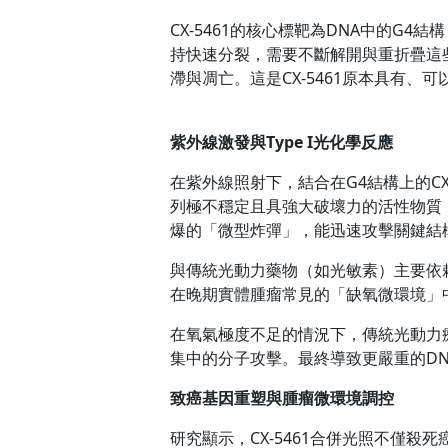
CX-5461的核心標靶為DNA中的G4結
持快速分裂，需要不斷解開與重折疊這些
滯與凋亡。這是CX-5461原本具有、
紫外線激發與Type I
光化學反應
在紫外線照射下，結合在G4結構上的C
列極不穩定且具強大破壞力的活性物質（即
爆的「微型炸彈」，能迅速攻擊關鍵結構
與傳統光動力藥物（如光敏素）主要依賴氧氣
在晚期實體腫瘤常見的「缺氧微環境」
在氧氣極度不足的情況下，傳統光動力療
集中的分子攻擊。最終導致更嚴重的D
致癌基因重塑與腫瘤微環境調控
研究顯示，CX-5461合併光照不僅殺死