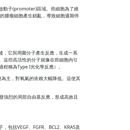
動子(promoter)區域。癌細胞為了維
分裂的腫瘤細胞產生錯亂，導致細胞週期停
隨後，它與周圍分子產生反應，生成一系
H）。這些高活性的分子就像在癌細胞內引
稱為Type I光化學反應）。
 I反應為主，對氧氣的依賴大幅降低。這使其
近引發強烈的局部自由基反應，形成高效且
括VEGF、FGFR、BCL2、KRAS及