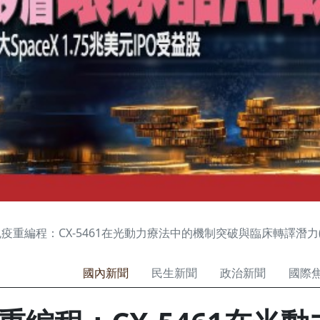
疫重編程：CX-5461在光動力療法中的機制突破與臨床轉譯潛力(
國內新聞
民生新聞
政治新聞
國際