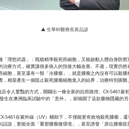
▲ 生華科醫務長黃品諺
種「理想武器」：既能精準殺死癌細胞，又能啟動人體自身防禦
的治療方式，確實讓很多病人的預後大幅改善。不過，現實仍然
癌細胞，甚至還有一類「冷腫瘤」，就是腫瘤之內沒有可以殺腫
覺，相當產生一個阻止殺死腫瘤細胞進入的結界，治療特別困難
地且令人驚豔的方式，開闢出一條全新的抗癌路徑。CX-5461最初被
然而，一場發生在澳洲臨床試驗中的「意外」，卻揭開了這款藥物隱藏的
X-5461在紫外線（UV）輔助下，不僅能更有效地殺死腫瘤，
句話說，更能全面「重塑腫瘤微環境」，甚至誘發「原位腫瘤疫