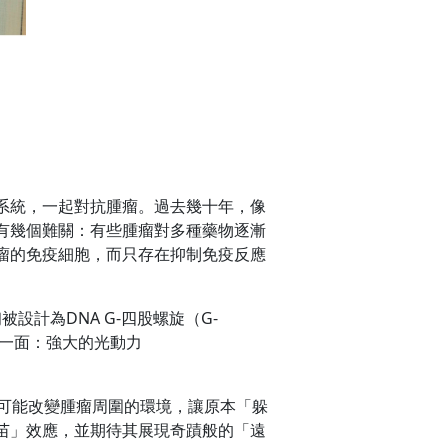
系統，一起對抗腫瘤。過去幾十年，像
有幾個難關：有些腫瘤對多種藥物逐漸
瘤的免疫細胞，而只存在抑制免疫反應
。
設計為DNA G-四股螺旋（G-
另一面：強大的光動力
還可能改變腫瘤周圍的環境，讓原本「躲
苗」效應，並期待其展現奇蹟般的「遠