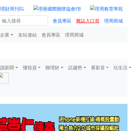
會員專區
雜誌入口頁
理周商城
企業
友站連結
會員專區
理周商城
讀新聞
懂投資
聊理財
話趨勢
看影音
玩生活