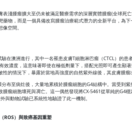
表淺腫瘤擴大至仍未被滿足醫療需求的深層實體腫瘤(全球死亡率
單一標靶藥物，而是一個具備改寫腫瘤治療範式潛力的全新平台，為
想像空間。
試驗在澳洲進行，其中一名罹患皮膚T細胞淋巴瘤（CTCL）的患者接受
腫瘤有效濃度，這意味著即使在極低劑量下，搭配光照即可產生顯
敏性的情況下，暴露於當地高強度的自然紫外線後，其皮膚腫瘤
液循環分布至病灶後，大量地累積於腫瘤細胞的G4結構中。當受到
腫瘤細胞壞死與凋亡。這一偶然發現將CX-5461從單純的G4
體外與動物試驗已系統性地驗證了此一機制。
（ROS
）與致癌基因重塑