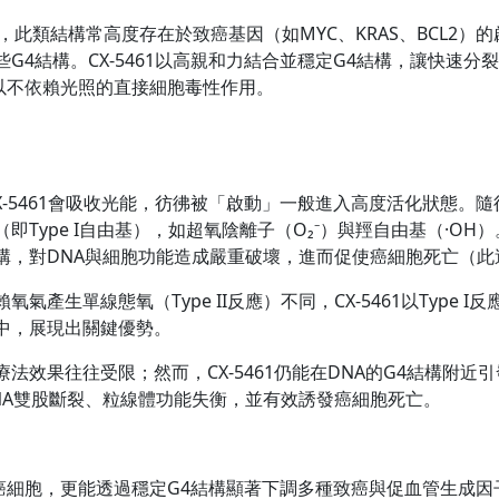
構，此類結構常高度存在於致癌基因（如MYC、KRAS、BCL2）的啟
G4結構。CX-5461以高親和力結合並穩定G4結構，讓快速
可以不依賴光照的直接細胞毒性作用。
X-5461會吸收光能，彷彿被「啟動」一般進入高度活化狀態。
Type I自由基），如超氧陰離子（O₂⁻）與羥自由基（·O
，對DNA與細胞功能造成嚴重破壞，進而促使癌細胞死亡（此過程
產生單線態氧（Type II反應）不同，CX-5461以Type
中，展現出關鍵優勢。
法效果往往受限；然而，CX-5461仍能在DNA的G4結構附
NA雙股斷裂、粒線體功能失衡，並有效誘發癌細胞死亡。
癌細胞，更能透過穩定G4結構顯著下調多種致癌與促血管生成因子，包