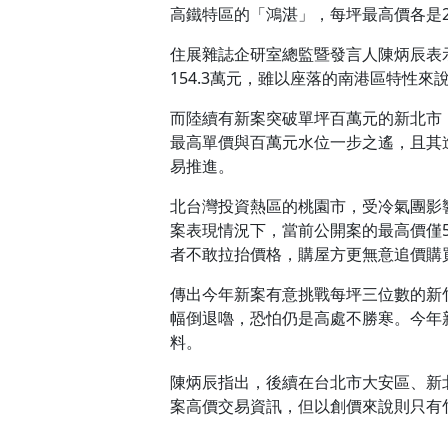
高鐵特區的「鴻湛」，每坪最高價各是228.
住展雜誌企研室總監暨發言人陳炳辰表
154.3萬元，雖以座落的南港區特性
而陸續有新案突破單坪百萬元的新北市
最高單價與百萬元水位一步之遙，且其
易推進。
北台灣投資熱區的桃園市，受冷氣團影
案表現情況下，當前公開案的最高價僅
者不敢拉抬價格，購屋方更無意追價購
傳出今年新案有意挑戰每坪三位數的新
幅倒退嚕，恐怕仍是高處不勝寒。今年
料。
陳炳辰指出，後續在台北市大安區、新
案高價交易資訊，但以創價來說則只有