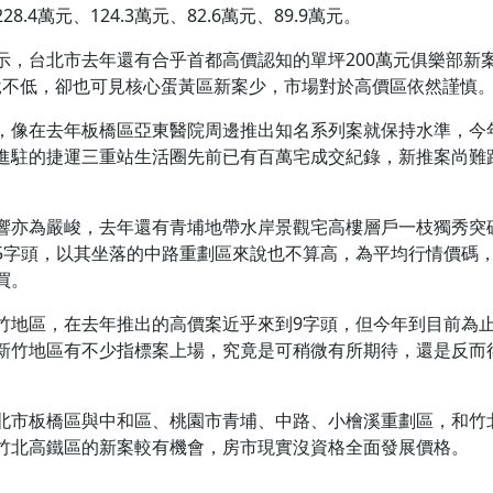
4萬元、124.3萬元、82.6萬元、89.9萬元。
示，台北市去年還有合乎首都高價認知的單坪200萬元俱樂部新
來說不低，卻也可見核心蛋黃區新案少，市場對於高價區依然謹慎
，像在去年板橋區亞東醫院周邊推出知名系列案就保持水準，今
進駐的捷運三重站生活圈先前已有百萬宅成交紀錄，新推案尚難
響亦為嚴峻，去年還有青埔地帶水岸景觀宅高樓層戶一枝獨秀突
5字頭，以其坐落的中路重劃區來說也不算高，為平均行情價碼
買。
竹地區，在去年推出的高價案近乎來到9字頭，但今年到目前為止
新竹地區有不少指標案上場，究竟是可稍微有所期待，還是反而
北市板橋區與中和區、桃園市青埔、中路、小檜溪重劃區，和竹
竹北高鐵區的新案較有機會，房市現實沒資格全面發展價格。