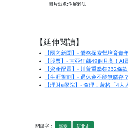
圖片出處:住展雜誌
【延伸閱讀】
【國內新聞】- 僑務探索營培育青
【股票】- 南亞狂飆49個月高！A
【資產配置】- 川普重拳祭232
【生涯規劃】- 退休金不能無腦存
【理財e學院】- 查理．蒙格「4
關鍵字：
新案
新北市