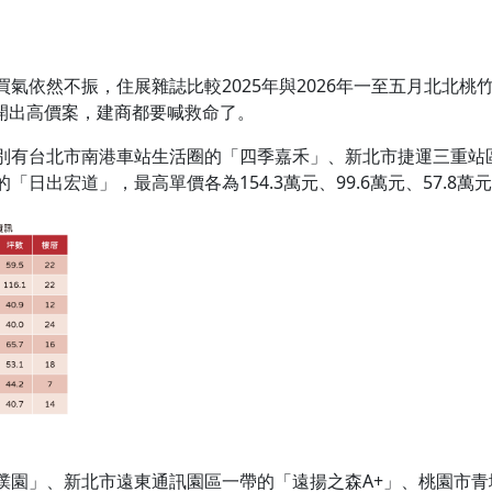
氣依然不振，住展雜誌比較2025年與2026年一至五月北北
未開出高價案，建商都要喊救命了。
別有台北市南港車站生活圈的「四季嘉禾」、新北市捷運三重站
出宏道」，最高單價各為154.3萬元、99.6萬元、57.8萬元及
璞園」、新北市遠東通訊園區一帶的「遠揚之森A+」、桃園市