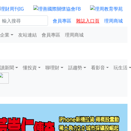
會員專區
雜誌入口頁
理周商城
企業
友站連結
會員專區
理周商城
讀新聞
懂投資
聊理財
話趨勢
看影音
玩生活