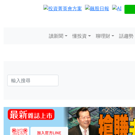
讀新聞
懂投資
聊理財
話趨勢