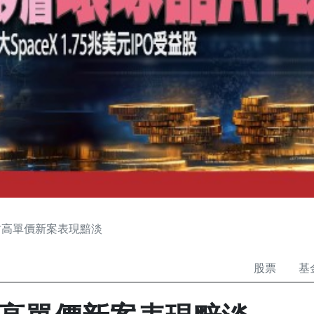
竹高單價新案表現黯淡
股票
基