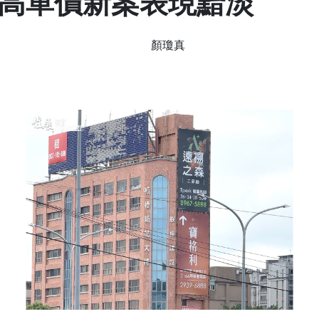
高單價新案表現黯淡
顏瓊真