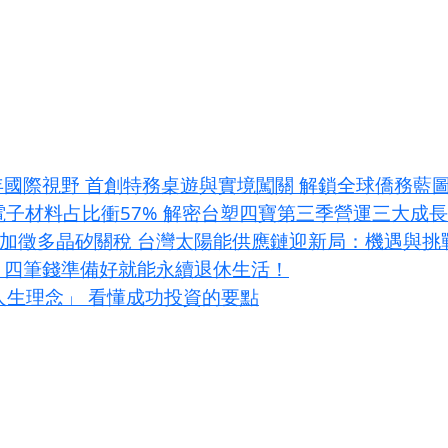
年國際視野 首創特務桌遊與實境闖關 解鎖全球僑務藍
I電子材料占比衝57% 解密台塑四寶第三季營運三大成
條款加徵多晶矽關稅 台灣太陽能供應鏈迎新局：機遇與挑
？四筆錢準備好就能永續退休生活！
大人生理念」 看懂成功投資的要點