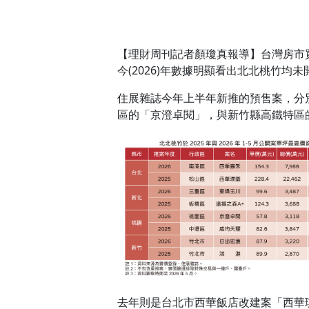
【理財周刊記者顏瓊真報導】台灣房市買
今(2026)年數據明顯看出北北桃竹均
住展雜誌今年上半年新推的預售案，分
區的「京澄卓閱」，與新竹縣高鐵特區的「日
去年則是台北市西華飯店改建案「西華