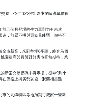
案交易，今年迄今推出新案的最高單價僅
。
年前五個月登場的生力軍則力有未逮，
跟進，前景不明與買氣量能弱，價格不
破全市新高，來到每坪8字頭，終究為個
，桃園建商與買盤對於房市毫無期待，業
的新案交易價碼未再攀揚，從奔9到小
得在價格上與劣勢妥協，狀態相當難
北市的高鐵特區等地預期可觀察一些新