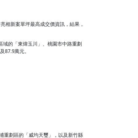
桃竹亮相新案單坪最高成交價資訊，結果，
區域的「東煒玉川」、桃園市中路重劃
87.9萬元。
青埔重劃區的「威均天璽」，以及新竹縣