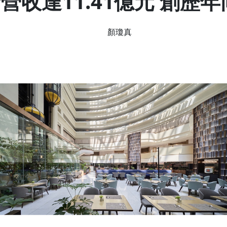
營收達11.41億元 創歷
顏瓊真