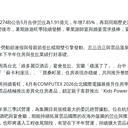
748)公告5月合併
營收
為1.91億元，年增7.85%，再寫同期歷
展望後市，暑期旅遊旺季陸續發酵，畢業謝師宴與婚宴需求接棒，
一勞動節連假與母親節
餐飲
檔期雙引擎發動。
君品酒店
與雲品溫
年下半年住房與
餐飲
業績打好基礎。
因爲台北「維多麗亞酒店」宴會
餐飲
、宜蘭「礁溪了了」、台中
on旗下「蘇卡利漫活」、「寶桑町屋」住房表現亦穩健，共同推升整
持續看旺，6月有COMPUTEX 2026台北國際電腦展推升住
品積極推出差異化住房產品，鎖定親子客群推出「Kids Pow
年第三季試營運，為集團目前規模最大的委託經營據點。位在杭
廳酒吧與宴會廳，期能持續拓展雲品國際的在海外版圖的
營收
與獲
，也即將邁入工程收尾階段，有望在下半年營運，持續擴大雲品