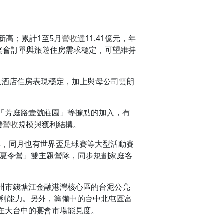
史新高；累計1至5月
營收
達11.41億元，年
宴會訂單與旅遊住房需求穩定，可望維持
泉酒店住房表現穩定，加上與母公司雲朗
「芳庭路壹號莊園」等據點的加入，有
體
營收
規模與獲利結構。
房率，同月也有世界盃足球賽等大型活動賽
er夏令營」雙主題營隊，同步規劃家庭客
州市錢塘江金融港灣核心區的台泥公亮
利能力。另外，籌備中的台中北屯區富
在大台中的宴會市場能見度。