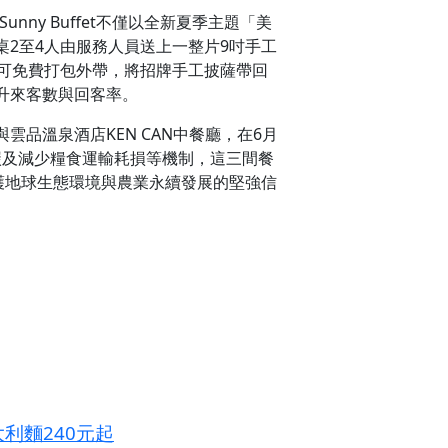
unny Buffet不僅以全新夏季主題「美
2至4人由服務人員送上一整片9吋手工
可免費打包外帶，將招牌手工披薩帶回
升來客數與回客率。
雲品溫泉酒店KEN CAN中餐廳，在6月
碳及減少糧食運輸耗損等機制，這三間餐
護地球生態環境與農業永續發展的堅強信
大利麵240元起