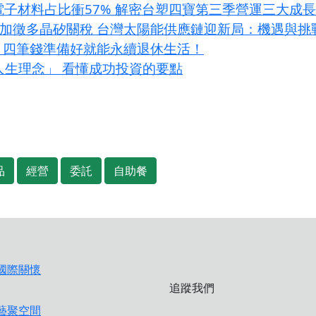
I電子材料占比衝57% 解密台塑四寶第三季營運三大成
條款加徵多晶矽關稅 台灣太陽能供應鏈迎新局：機遇與挑
？四筆錢準備好就能永續退休生活！
大人生理念」 看懂成功投資的要點
品
經營
委託
自助餐
追蹤我們