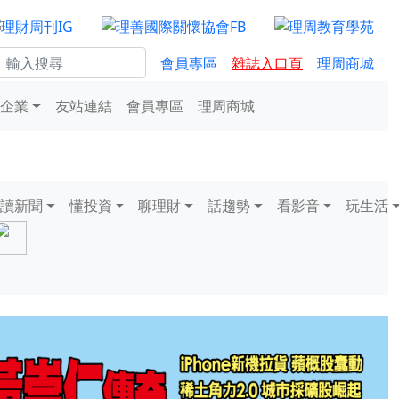
會員專區
雜誌入口頁
理周商城
企業
友站連結
會員專區
理周商城
讀新聞
懂投資
聊理財
話趨勢
看影音
玩生活