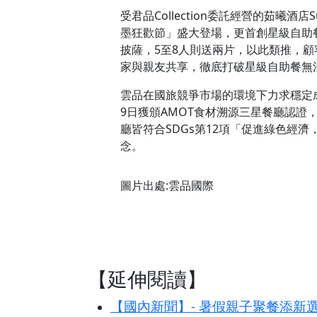
受君品Collection委託經營的茹曦酒店
墨狂歡節」盛大登場，更首創星級自助
披薩，5至8人則送兩片，以此類推，
家與親友共享，徹底打破星級自助餐無
雲品在國旅競爭市場的環境下力求穩定
9日獲頒AMOT食材溯源三星餐廳認
廳皆符合SDGs第12項「促進綠色經
念。
圖片出處:雲品國際
【延伸閱讀】
【國內新聞】- 暑假親子聚餐添新選擇！