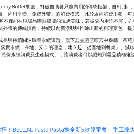
Sunny Buffet餐廳，打破自助餐只能內用的傳統框架，自6月起，S
餐「內用享受、免費外帶」的消費模式，凡於店內消費用餐，每桌
顧客不僅能在現場品嚐熱騰騰的現烤美味，若披薩內用吃不完，亦
法外帶的傳統慣例，持續以創新活動與推陳出新的料理菜色，提
成長與持續關注環境永續議題，旗下
君品酒店
頤宮中餐廳、茶苑與
證，落實永續、在地、安全的理念，建立起「從產地到餐桌」、減
濟，確保永續消費及生產模式」，讓消費者可以認知到雲品積極維
BELLINI Pasta Pasta推全新5款兒童餐 手工義