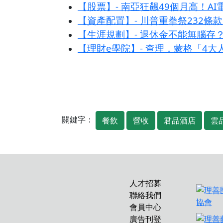
【股票】- 南亞狂飆49個月高！A
【資產配置】- 川普重拳祭232
【生涯規劃】- 退休金不能無腦存
【理財e學院】- 查理．蒙格「4
關鍵字：
餐飲
營收
君品酒店
雲
人才招募
聯絡我們
會員中心
廣告刊登