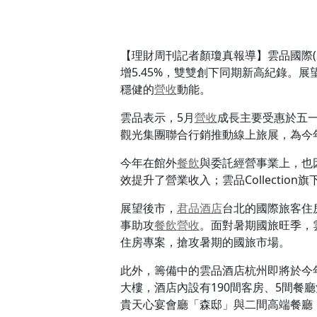
【理財周刊記者顏瓊真報導】雲品國際(2
增5.45%，雙雙創下同期新高紀錄。
穩健的
營收
動能。
雲品表示，5月
營收
成長主要受惠於五
觀光集團聯合行銷推動線上旅展，為今
今年在館外
餐飲
與委託經營事業上，也
效提升了營業收入；雲品Collecti
展望後市，
君品酒店
台北的國際旅客住房
事助攻
餐飲
營收
。面對暑期國旅旺季，雲
住房專案，搶攻暑期的國旅市場。
此外，籌備中的雲品酒店杭州即將於今
大樓，酒店內設有190間客房、5間餐
貴天心宴會廳「森邸」與二間高端餐廳