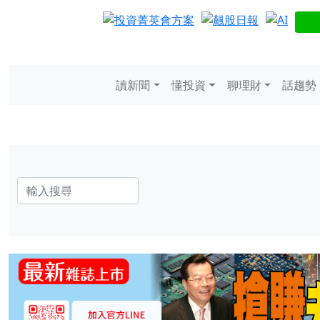
讀新聞
懂投資
聊理財
話趨勢