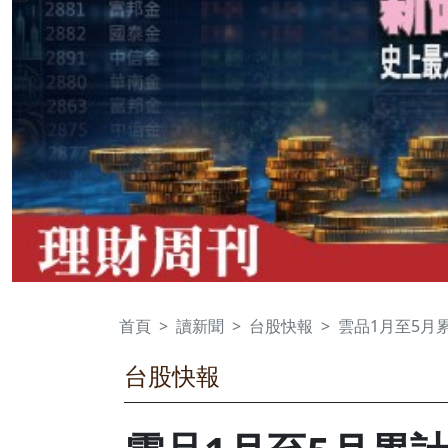
首頁
讀新聞
台股快報
雲品1月至5月累
台股快報