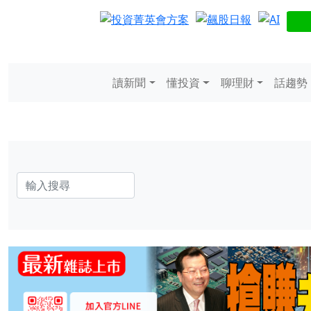
讀新聞
懂投資
聊理財
話趨勢