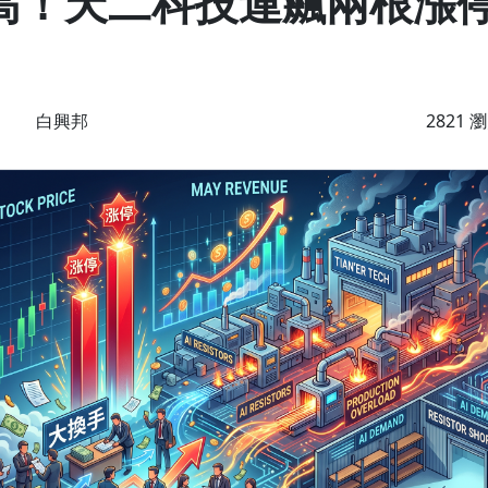
高！天二科技連飆兩根漲停 
白興邦
2821 