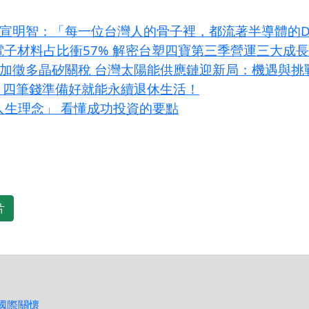
 專欄】宣明智：「每一位台灣人的骨子裡，都流著半導體的
I電子材料占比衝57% 解密台塑四寶第三季營運三大成
條款加徵多晶矽關稅 台灣太陽能供應鏈迎新局：機遇與挑
？四筆錢準備好就能永續退休生活！
大人生理念」 看懂成功投資的要點
片