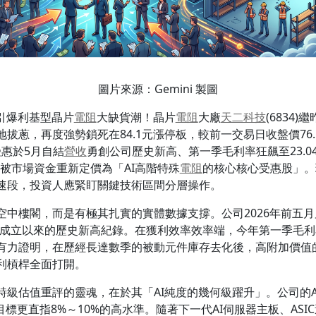
圖片來源：Gemini 製圖
引爆利基型晶片
電阻
大缺貨潮！晶片
電阻
大廠
天二科技
(6834
蔥，再度強勢鎖死在84.1元漲停板，較前一交易日收盤價76.5
受惠於5月自結
營收
勇創公司歷史新高、第一季毛利率狂飆至23.04%，
被市場資金重新定價為「AI高階特殊
電阻
的核心核心受惠股」。
速段，投資人應緊盯關鍵技術區間分層操作。
空中樓閣，而是有極其扎實的實體數據支撐。公司2026年前五
成立以來的歷史新高紀錄。在獲利效率效率端，今年第一季毛利率跳升至
有力證明，在歷經長達數季的被動元件庫存去化後，高附加價值
利槓桿全面打開。
詩級估值重評的靈魂，在於其「AI純度的幾何級躍升」。公司的A
出貨目標更直指8%～10%的高水準。隨著下一代AI伺服器主板、A