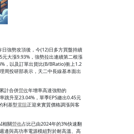
)繼昨日強勢攻頂後，今(12)日多方買盤持續
元大漲9.93%，強勢拉出連續第二根漲
以及訂單出貨比(B/BRatio)衝上1.2
理周投研部表示，天二中長線基本面出
月累計合併
營收
年增率高達強勁的
23.04%，單季EPS繳出0.45元
的利基型
電阻
正迎來實質價格調漲與客
I相關
營收
占比已由2024年的3%快速翻
SIC週邊與高功率電源模組對於耐高溫、高