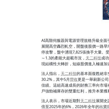
AI高階伺服器與電源管理規格升級全面
展開高空轟烈軋空，開盤後股價一路旱地拔
停攻擊，盤中湧現7,825張換手大量。
～1.3的產能大超載市況，
天二科技
成功
現結構性大轉折，短線股價進入極速加
法人指出，
天二科技
的基本面復甦絕非
30.2%，其中5月
營收
更是一舉刷新公司
佳績。這組高速成長的財務三率向市場
戶強勁補庫存的雙重红利，推升本業獲
法人表示，市場近期對
天二科技
展開史
倍至2025年的6%，2026年全年的