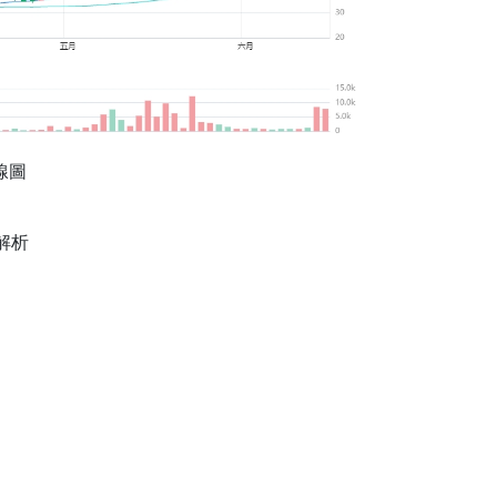
K線圖
？
解析