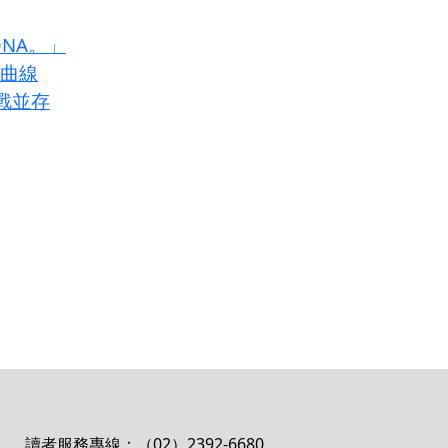
DNA。」
長曲線
戰並存
讀者服務專線：（02）2392-6680