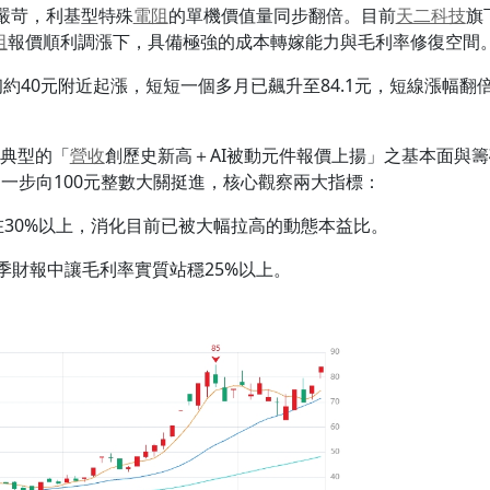
嚴苛，利基型特殊
電阻
的單機價值量同步翻倍。目前
天二科技
旗
阻
報價順利調漲下，具備極強的成本轉嫁能力與毛利率修復空間
初約40元附近起漲，短短一個多月已飆升至84.1元，短線漲幅
典型的「
營收
創歷史新高＋AI被動元件報價上揚」之基本面與籌
進一步向100元整數大關挺進，核心觀察兩大指標：
30%以上，消化目前已被大幅拉高的動態本益比。
季財報中讓毛利率實質站穩25%以上。