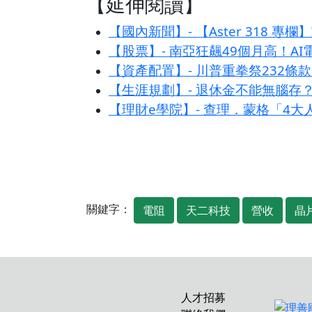
【延伸閱讀】
【國內新聞】- 【Aster 318
【股票】- 南亞狂飆49個月高！A
【資產配置】- 川普重拳祭232
【生涯規劃】- 退休金不能無腦存
【理財e學院】- 查理．蒙格「4
關鍵字：
電阻
天二科技
營收
晶
人才招募