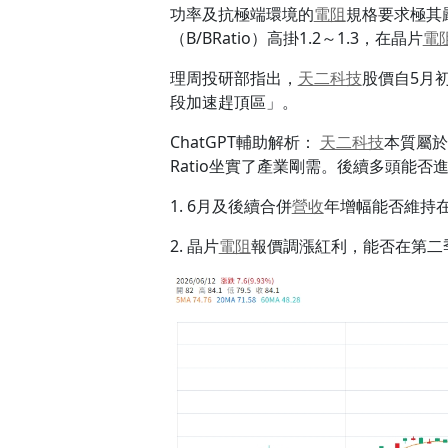
功率及抗極端環境的
電阻
規格要求極其
（B/BRatio）高掛1.2～1.3，在晶片
電
理周投研部指出，
天二科技
股價自5月
段加速趕頂區」。
ChatGPT輔助解析：
天二科技
本質屬於
Ratio坐實了產業剛需。後續多頭能否
1. 6月及後續合併
營收
年增幅能否維持在
2. 晶片
電阻
報價調漲紅利，能否在第二