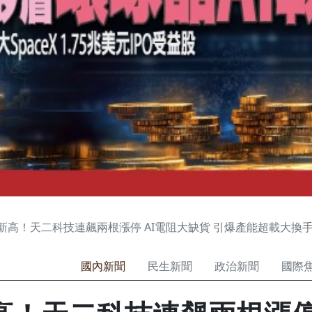
新高！天二科技連飆兩根漲停 AI電阻大缺貨 引爆產能超載大換
國內新聞
民生新聞
政治新聞
國際