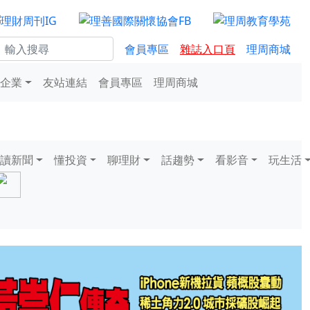
會員專區
雜誌入口頁
理周商城
企業
友站連結
會員專區
理周商城
讀新聞
懂投資
聊理財
話趨勢
看影音
玩生活