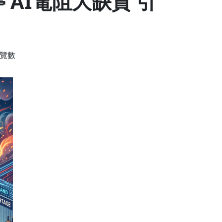
AI電阻大缺貨 引
瀏覽數