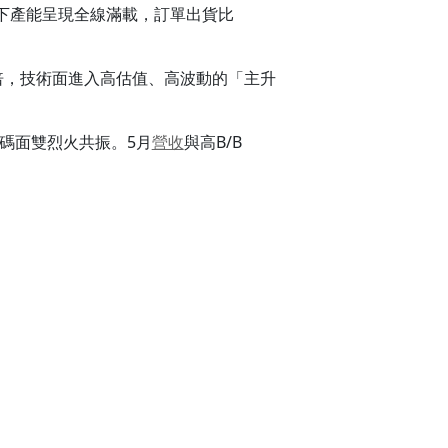
下產能呈現全線滿載，訂單出貨比
。
翻倍，技術面進入高估值、高波動的「主升
碼面雙烈火共振。5月
營收
與高B/B