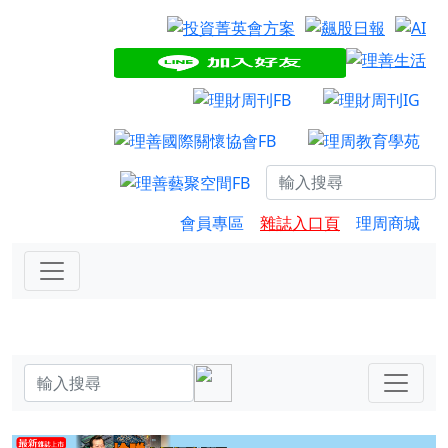
會員專區
雜誌入口頁
理周商城