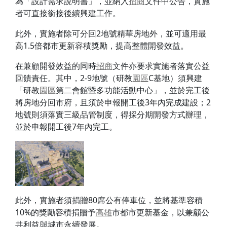
為「設計需求說明書」，並納入
招商
文件中公告，實施
者可直接銜接後續興建工作。
此外，實施者除可分回2地號精華房地外，並可適用最
高1.5倍都市更新容積獎勵，提高整體開發效益。
在兼顧開發效益的同時
招商
文件亦要求實施者落實公益
回饋責任。其中，2-9地號（研教
園區
C基地）須興建
「研教
園區
第二會館暨多功能活動中心」，並於完工後
將房地分回市府，且須於申報開工後3年內完成建設；2
地號則須落實三級品管制度，得採分期開發方式辦理，
並於申報開工後7年內完工。
此外，實施者須捐贈80席公有停車位，並將基準容積
10%的獎勵容積捐贈予
高雄
市都市更新基金，以兼顧公
共利益與城市永續發展。