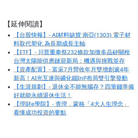
【延伸閱讀】
【台股快報】- AI材料缺貨 南亞(1303) 電子材
料取代塑化 為長期成長主軸
【ETF】- 川普重拳祭232條款加徵多晶矽關稅
台灣太陽能供應鏈迎新局：機遇與挑戰並存
【資產配置】- 富采7月營收年月雙增創逾4年
新高！AI光互連與磷化銦InP布局雙引擎發動
【生涯規劃】- 退休金不能無腦存？四筆錢準備
好就能永續退休生活！
【理財e學院】- 查理．蒙格「4大人生理念」
看懂成功投資的要點