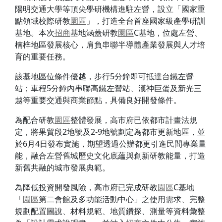
陽明交通大學等頂尖學研機構進駐左營，設立「國家重
點領域校際研教
園區
」，打造全台首座國家級產學研訓
基地。本次
招商
基地涵蓋研教
園區
C基地，位處左營、
楠梓地區發展核心，肩負串聯半導體產業發展與人才培
育的重要任務。
該基地區位條件優越，步行5分鐘即可抵達台鐵左營
站；車程5分鐘內串聯高鐵左營站、漢神巨蛋及新光三
越等重要交通與商業節點，具備良好開發條件。
為配合研教
園區
整體發展，高市府已依都市計畫法規
定，將果貿段2地號及2-9地號劃定為都市更新地區，並
於6月4日發布實施，期望透過公辦都更引進民間專業量
能，融合左營舊城歷史文化底蘊與創新研教能量，打造
新舊共融的城市發展典範。
為降低投資開發風險，高市府已完成研教
園區
C基地
「
園區
第二會館及多功能活動中心」之使用需求、完整
規劃配置圖說、材料規範、地質鑽探、測量等資料彙整