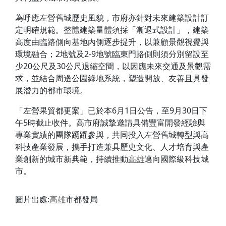
為呼應左營舊城歷史風貌，市府亦針對未來建築設計訂
定明確規範。整體建築量體須採「漸退式設計」，建築
高度由臨路側向基地內側逐步提升，以兼顧景觀視覺與
環境融合；2地號及2-9地號臨東門路側則須分別留設至
少20公尺及30公尺退縮空間，以因應未來交通及景觀需
求，並結合周邊公園綠地系統，塑造開放、友善且具發
展潛力的都市環境。
「左營果貿都更案」已於本6月1日公告，至9月30日下
午5時截止收件。高市府誠摯邀請具備豐富開發經驗與
專業實績的團隊踴躍參與，共同投入左營舊城轉型與高
科技產業發展，攜手打造兼具歷史文化、人才培育與產
業創新的城市新典範，持續推動
高雄
邁向國際級科技城
市。
圖片出處:
高雄
市都發局