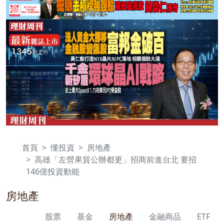
首頁
懂投資
房地產
高雄「左營果貿公辦都更」招商前進台北 要招
146億投資動能
房地產
股票
基金
房地產
金融商品
ETF