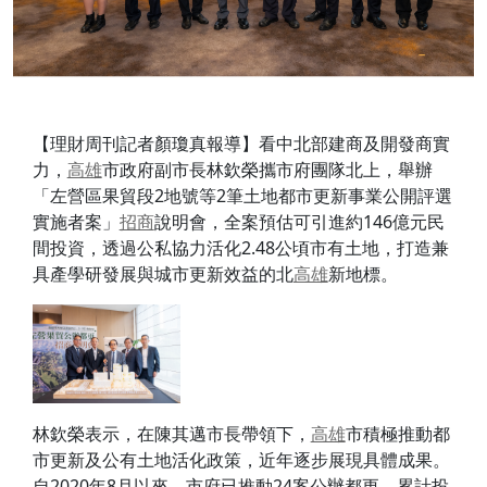
【理財周刊記者顏瓊真報導】看中北部建商及開發商實
力，
高雄
市政府副市長林欽榮攜市府團隊北上，舉辦
「左營區果貿段2地號等2筆土地都市更新事業公開評選
實施者案」
招商
說明會，全案預估可引進約146億元民
間投資，透過公私協力活化2.48公頃市有土地，打造兼
具產學研發展與城市更新效益的北
高雄
新地標。
林欽榮表示，在陳其邁市長帶領下，
高雄
市積極推動都
市更新及公有土地活化政策，近年逐步展現具體成果。
自2020年8月以來，市府已推動24案公辦都更，累計投