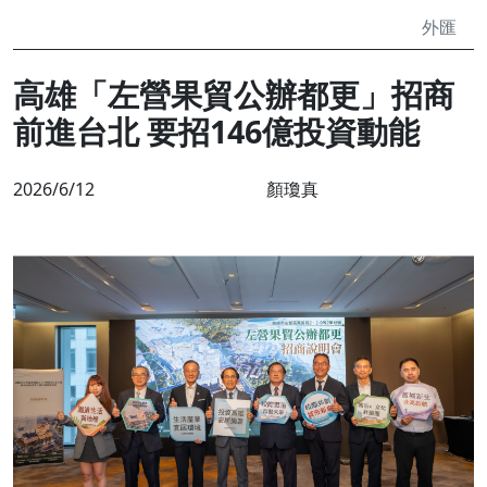
外匯
高雄「左營果貿公辦都更」招商
前進台北 要招146億投資動能
2026/6/12
顏瓊真