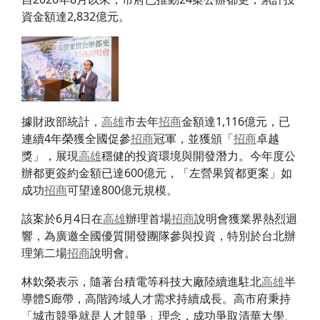
資金額達2,832億元。
據財政部統計，
高雄
市去年
招商
金額達1,116億元，已
連續4年榮獲全國促參
招商
冠軍，並獲頒「
招商
卓越
獎」，展現
高雄
穩健的投資環境與開發潛力。今年度公
辦都更簽約金額已達600億元，「左營果貿都更案」如
成功
招商
可望達800億元規模。
該案於6月4日在
高雄
辦理首場
招商
說明會獲業界熱烈迴
響，為廣邀全國優質開發團隊參與投資，特別於台北辦
理第二場
招商
說明會。
林欽榮表示，隨著台積電等科技大廠陸續進駐北
高雄
半
導體S廊帶，高階跨域人才需求持續成長。高市府秉持
「城市競爭就是人才競爭」理念，成功爭取清華大學、