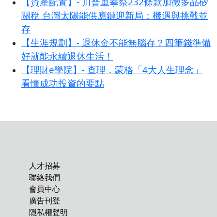
【資產配置】- 川普重拳祭232條款加徵多晶矽
關稅 台灣太陽能供應鏈迎新局：機遇與挑戰並
存
【生涯規劃】- 退休金不能無腦存？四筆錢準備
好就能永續退休生活！
【理財e學院】- 查理．蒙格「4大人生理念」
看懂成功投資的要點
人才招募
聯絡我們
會員中心
廣告刊登
隱私權聲明