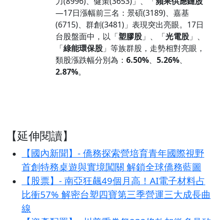
力(8996)、健策(3653)」、「
蘋果供應鏈股
—17日漲幅前三名：景碩(3189)、嘉基
(6715)、群創(3481)」表現突出亮眼。17日
台股盤面中，以「
塑膠股
」、「
光電股
」、
「
綠能環保股
」等族群股，走勢相對亮眼，
類股漲跌幅分別為：
6.50%
、
5.26%
、
2.87%
。
【延伸閱讀】
【國內新聞】- 僑務探索營培育青年國際視野
首創特務桌遊與實境闖關 解鎖全球僑務藍圖
【股票】- 南亞狂飆49個月高！AI電子材料占
比衝57% 解密台塑四寶第三季營運三大成長曲
線