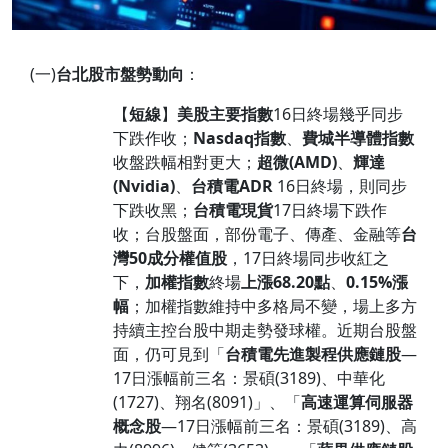
(一)
台北股市盤勢動向
：
【
短線
】
美股主要指數
16日終場幾乎同步
下跌作收；
Nasdaq
指數
、
費城半導體指數
收盤跌幅相對更大；
超微
(AMD)
、
輝
達
(Nvidia)
、
台積電
ADR
16日終場，則同步
下跌收黑；
台積電現貨
17日終場下跌作
收；台股盤面，部份電子、傳產、金融等
台
灣
50
成分權值股
，17日終場同步收紅之
下，
加權指數
終場
上漲68.20
點
、
0.15%
漲
幅
；加權指數維持中多格局不變，場上多方
持續主控台股中期走勢發球權。近期台股盤
面，仍可見到「
台積電先進製程供應鏈股
—
17日漲幅前三名：景碩(3189)、中華化
(1727)、翔名(8091)」、「
高速運算伺服器
概念股
—17日漲幅前三名：景碩(3189)、高