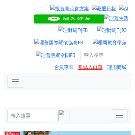
會員專區
雜誌入口頁
理周商城