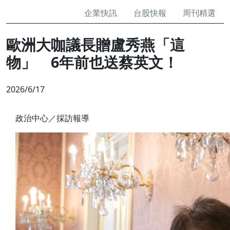
企業快訊
台股快報
周刊精選
歐洲大咖議長贈盧秀燕「這
物」 6年前也送蔡英文！
2026/6/17
政治中心／採訪報導