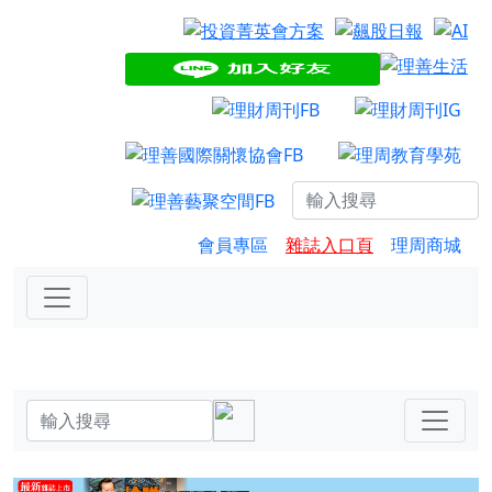
會員專區
雜誌入口頁
理周商城