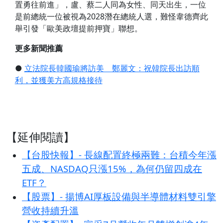
置勇往前進」，盧、蔡二人同為女性、同天出生，一位
是前總統一位被視為2028潛在總統人選，難怪韋德齊此
舉引發「歐美政壇提前押寶」聯想。
更多新聞推薦
●
立法院長韓國瑜將訪美 鄭麗文：祝韓院長出訪順
利，並獲美方高規格接待
【延伸閱讀】
【台股快報】- 長線配置終極兩難：台積今年漲
五成、NASDAQ只漲15%，為何仍留四成在
ETF？
【股票】- 揚博AI厚板設備與半導體材料雙引擎
營收持續升溫