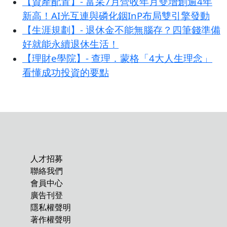
【資產配置】- 富采7月營收年月雙增創逾4年
新高！AI光互連與磷化銦InP布局雙引擎發動
【生涯規劃】- 退休金不能無腦存？四筆錢準備
好就能永續退休生活！
【理財e學院】- 查理．蒙格「4大人生理念」
看懂成功投資的要點
人才招募
聯絡我們
會員中心
廣告刊登
隱私權聲明
著作權聲明