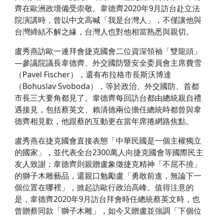
齊在歐洲政壇備受崇敬。韋德齊2020年9月訪台赴立法
院演講時，曾以中文高喊「我是台灣人」，不僅讓他與
台灣締結不解之緣，台灣人也對他相當熟悉與親切。
盧秀燕訪歐一連拜會捷克國會二位資深領袖「雙龍頭」
—參議院議長韋德齊、外交國防暨安全委員會主席費雪
（Pavel Fischer），還有布拉格市長斯沃博達
（Bohuslav Svoboda），等於政治、外交國防、首都
市長三大要角都見了。韋德齊每回訪台都由總統親自禮
遇接見，包括蔡英文、賴清德兩位擔任總統時都曾與韋
德齊相見歡，他跟蔡的互動更在當年席捲網路焦點。
盧秀燕在捷克國會直接表態「中華民國是一個主權獨立
的國家」，並代表全台2300萬人向捷克國會等國際民主
友人致謝；韋德齊則親贈盧象徵捷克精神「不屈不撓」
的獅子木雕藝品，還親口勉勵盧「勇敢前進，無論下一
個位置在哪裡」，掀起訪歐行政治高峰。值得注意的
是，韋德齊2020年9月訪台拜會時任總統蔡英文時，也
曾贈蔡同款「獅子木雕」，如今又贈盧並強調「下個位