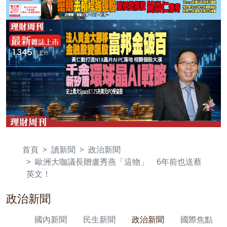
首頁
讀新聞
政治新聞
歐洲大咖議長贈盧秀燕「這物」 6年前也送蔡
英文！
政治新聞
國內新聞
民生新聞
政治新聞
國際焦點