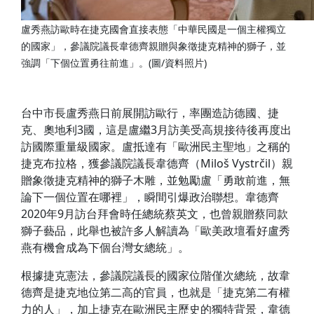
盧秀燕訪歐時在捷克國會直接表態「中華民國是一個主權獨立
的國家」，參議院議長韋德齊親贈與象徵捷克精神的獅子，並
強調「下個位置勇往前進」。(圖/資料照片)
台中市長盧秀燕日前展開訪歐行，率團造訪德國、捷
克、奧地利3國，這是盧繼3月訪美受高規接待後再度出
訪國際重量級國家。盧抵達有「歐洲民主聖地」之稱的
捷克布拉格，獲參議院議長韋德齊（Miloš Vystrčil）親
贈象徵捷克精神的獅子木雕，並勉勵盧「勇敢前進，無
論下一個位置在哪裡」，瞬間引爆政治聯想。韋德齊
2020年9月訪台拜會時任總統蔡英文，也曾親贈蔡同款
獅子藝品，此舉也被許多人解讀為「歐美政壇看好盧秀
燕有機會成為下個台灣女總統」。
根據捷克憲法，參議院議長的國家位階僅次總統，故韋
德齊是捷克地位第二高的官員，也就是「捷克第二有權
力的人」，加上捷克在歐洲民主歷史的獨特背景，韋德