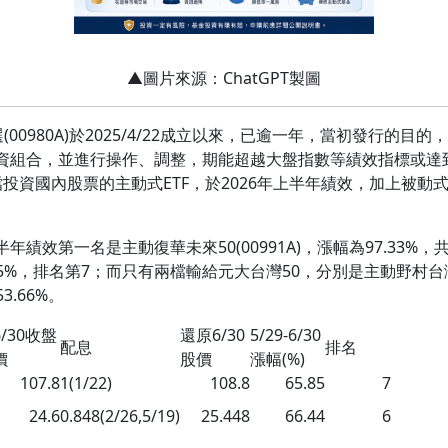
▲圖片來源：ChatGPT製圖
00980A)於2025/4/22成立以來，已逾一年，當初發行的
資組合，並進行操作、調整，期能超越大盤指數等績效指標或達
資國內股票的主動式ETF，於2026年上半年績效，加上被動式ET
效第一名是主動復華未來50(00991A)，漲幅為97.33%，
5.85%，排名第7；而只有兩檔輸給元大台灣50，分別是主動野村台灣50
3.66%。
/30
收盤
還原
6/30
5/29-6/30
配息
排名
價
股價
漲幅
(%)
107.8
1(1/22)
108.8
65.85
7
24.6
0.848(2/26,5/19)
25.448
66.44
6