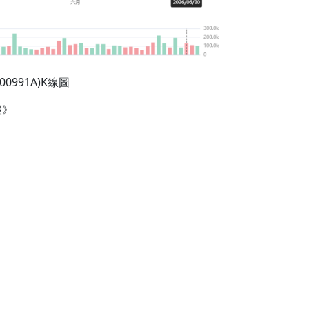
0991A)K線圖
報》