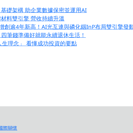
」基礎架構 助企業數據保密並運用AI
體材料雙引擎 營收持續升溫
增創逾4年新高！AI光互連與磷化銦InP布局雙引擎發
？四筆錢準備好就能永續退休生活！
大人生理念」 看懂成功投資的要點