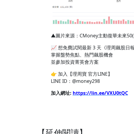
▲圖片來源：CMoney主動復華未來50(0
📈 想免費試閱最新 3 天《理周飆股日
掌握盤勢焦點、熱門飆股機會
並參加投資菁英會方案
👉 加入【理周寶 官方LINE】
LINE ID：@money298
加入網址:
https://lin.ee/VXU0tQC
【延伸閱讀】