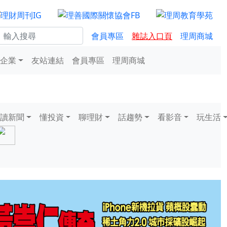
會員專區
雜誌入口頁
理周商城
企業
友站連結
會員專區
理周商城
讀新聞
懂投資
聊理財
話趨勢
看影音
玩生活