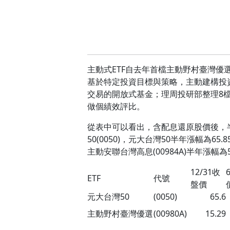
主動式ETF自去年首檔主動野村臺灣優選(
基於特定投資目標與策略，主動建構投
交易的開放式基金；理周投研部整理8檔投
做個績效評比。
從表中可以看出，含配息還原股價後，半年績
50(0050)，元大台灣50半年漲幅為6
主動安聯台灣高息(00984A)半年漲幅為5
12/31
收
6
ETF
代號
盤價
元大台灣
50
(0050)
65.6
主動野村臺灣優選
(00980A)
15.29