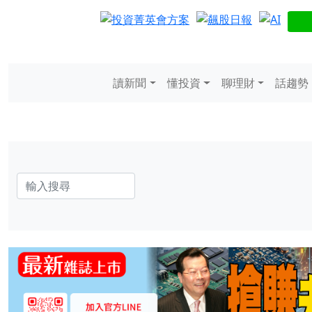
讀新聞
懂投資
聊理財
話趨勢