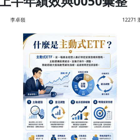
6上半年績效與0050彙整
李卓嶺
12271