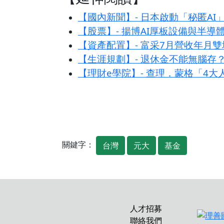
【國內新聞】- 日本啟動「秘匿AI
【股票】- 揚博AI厚板設備與半導
【資產配置】- 富采7月營收年月雙
【生涯規劃】- 退休金不能無腦存
【理財e學院】- 查理．蒙格「4
關鍵字：
台灣
元大
基金
人才招募
聯絡我們